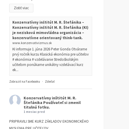
Zistiť viac
Konzervatívny inštitút M. R. Štefánika –
Konzervatívny inštitút M. R. Štefánika (KI)
je nezisková mimovládna organizácia –
konzervatívne orientovaný think-tank.
www.konzervativizmus.sk
KI informuje 1. júna 2026 Peter Gonda Otvárame
prvý ročník kurzu Klasická ekonómia pre učiteľov
# ekonómia # vzdelávanie Stredoškolským
učiteľom ponúkame unikátny vzdelávací kurz
ek...
Zobraziť na Facebooku
·
Zdieľať
Konzervatívny inštitút M. R.
Štefánika
Používateľ si zmenil
titulnú fotku.
1 mesiac pred
PRIPRAVILI SME KURZ ZÁKLADOV EKONOMICKÉHO
MYSLENIA PRE UČITEĽOV