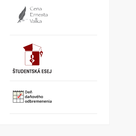
TA3: Konečne prišiel deň,
K bludom SNS o „návrat
kedy už pracujeme pre
k trom socialistickým
seba
krajom
KI KOMENTUJE
25. AUGUSTA
KI KOMENTUJE
20. AUGUSTA
2025
2025