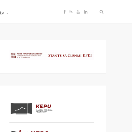
F
R
Y
L
ty
a
S
o
i
c
S
u
n
e
T
k
b
u
e
o
b
d
o
e
I
k
n