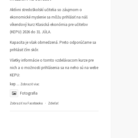
Aktívni stredoškolskí učitelia so záujmom o
ekonomické myslenie sa môžu prihlásiť na náš
víkendový kurz Klasická ekonómia pre učiteľov
(KEPU) 2026 do 31. JÚLA.
Kapacita je však obmedzená. Preto odporúčame sa
prihlásiť čím skôr.
Všetky informácie o tomto vzdelávacom kurze pre
nich a o možnosti prihlásenia sa na neho sú na webe
KEPU:
kep
...
Zobraziť viac
Fotografia
Zobraziť na Facebooku
·
Zdieľať