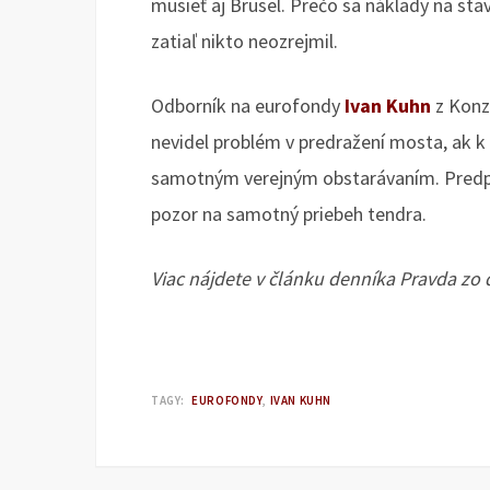
musieť aj Brusel. Prečo sa náklady na stav
zatiaľ nikto neozrejmil.
Odborník na eurofondy
Ivan Kuhn
z Konze
nevidel problém v predražení mosta, ak k
samotným verejným obstarávaním. Predpo
pozor na samotný priebeh tendra.
Viac nájdete v článku denníka Pravda zo
TAGY:
EUROFONDY
IVAN KUHN