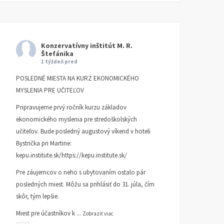
Konzervatívny inštitút M. R.
Štefánika
1 týždeň pred
POSLEDNÉ MIESTA NA KURZ EKONOMICKÉHO
MYSLENIA PRE UČITEĽOV
Pripravujeme prvý ročník kurzu základov
ekonomického myslenia pre stredoškolských
učiteľov. Bude posledný augustový víkend v hoteli
Bystrička pri Martine:
kepu.institute.sk/https://kepu.institute.sk/
Pre záujemcov o neho s ubytovaním ostalo pár
posledných miest. Môžu sa prihlásiť do 31. júla, čím
skôr, tým lepšie.
Miest pre účastníkov k
...
Zobraziť viac