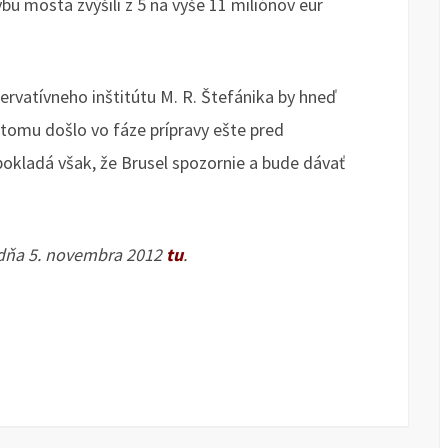
bu mosta zvýšili z 5 na vyše 11 miliónov eur
rvatívneho inštitútu M. R. Štefánika by hneď
 tomu došlo vo fáze prípravy ešte pred
kladá však, že Brusel spozornie a bude dávať
 dňa 5. novembra 2012
tu
.