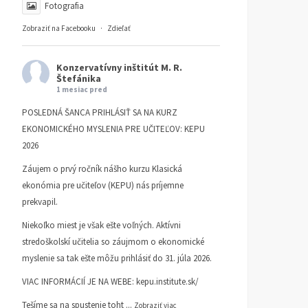
Fotografia
Zobraziť na Facebooku
·
Zdieľať
Konzervatívny inštitút M. R.
Štefánika
1 mesiac pred
POSLEDNÁ ŠANCA PRIHLÁSIŤ SA NA KURZ
EKONOMICKÉHO MYSLENIA PRE UČITEĽOV: KEPU
2026
Záujem o prvý ročník nášho kurzu Klasická
ekonómia pre učiteľov (KEPU) nás príjemne
prekvapil.
Niekoľko miest je však ešte voľných. Aktívni
stredoškolskí učitelia so záujmom o ekonomické
myslenie sa tak ešte môžu prihlásiť do 31. júla 2026.
VIAC INFORMÁCIÍ JE NA WEBE:
kepu.institute.sk/
Tešíme sa na spustenie toht
...
Zobraziť viac