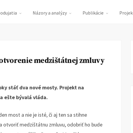
podujatia
Názory a analýzy
Publikácie
Projek
 otvorenie medzištátnej zmluvy
roky stáť dva nové mosty. Projekt na
a ešte bývalá vláda.
n most a nie je isté, či aj ten sa stihne
a otvoriť medzištátnu zmluvu, odobriť ho bude