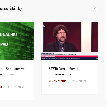
iace články
ina: Samosprávy
STVR: Deň daňového
 prípravou
odbremenenia
v
KI KOMENTUJE
25. AUGUSTA
2025
JE
13. NOVEMBRA