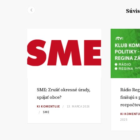
Súvis
SME: Zrušiť okresné úrady,
Rádio Reg
spájať obce?
finišujú s
rozpočto
TA
KI KOMENTUJE
13. MARCA 2026
SME
KI KOMENTU
2025