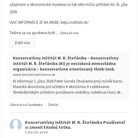
záujmom o ekonomické myslenie sa tak ešte môžu prihlásiť do 31. júla
2026.
VIAC INFORMÁCIÍ JE NA WEBE:
kepu.institute.sk/
Tešíme sa na spustenie toht
...
Zobraziť viac
Zistiť viac
Konzervatívny inštitút M. R. Štefánika – Konzervatívny
inštitút M. R. Štefánika (KI) je nezisková mimovládna
organizácia – konzervatívne orientovaný think-tank.
www.konzervativizmus.sk
KI informuje 1. júna 2026 Peter Gonda Otvárame prvý ročník kurzu
Klasická ekonómia pre učiteľov # ekonómia # vzdelávanie
Stredoškolským učiteľom ponúkame unikátny vzdelávací kurz ek...
Zobraziť na Facebooku
·
Zdieľať
Konzervatívny inštitút M. R. Štefánika
Používateľ
si zmenil titulnú fotku.
1 mesiac pred