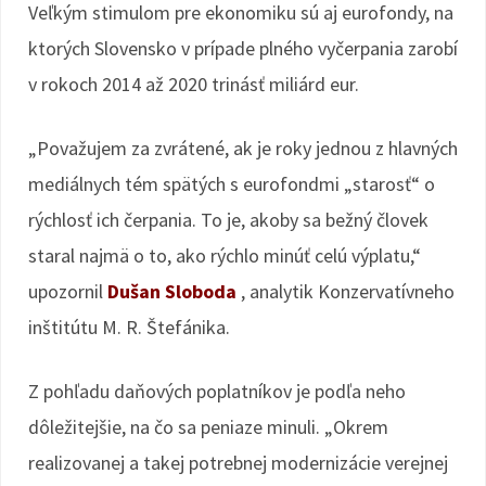
Veľkým stimulom pre ekonomiku sú aj eurofondy, na
ktorých Slovensko v prípade plného vyčerpania zarobí
v rokoch 2014 až 2020 trinásť miliárd eur.
„Považujem za zvrátené, ak je roky jednou z hlavných
mediálnych tém spätých s eurofondmi „starosť“ o
rýchlosť ich čerpania. To je, akoby sa bežný človek
staral najmä o to, ako rýchlo minúť celú výplatu,“
upozornil
Dušan Sloboda
, analytik Konzervatívneho
inštitútu M. R. Štefánika.
Z pohľadu daňových poplatníkov je podľa neho
dôležitejšie, na čo sa peniaze minuli. „Okrem
realizovanej a takej potrebnej modernizácie verejnej