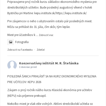
Pripravujeme prvý ročník kurzu základov ekonomického myslenia pre
stredoškolských učiteľov. Bude posledný augustový víkend v hoteli
Bystrička pri Martine:
kepu.institute.sk/https://kepu.institute.sk/
Pre záujemcov o neho s ubytovaním ostalo pár posledných miest.
Môžu sa prihlásiť do 31. júla, čím skôr, tým lepšie.
Miest pre účastníkov k
...
Zobraziť viac
Fotografia
Zobraziť na Facebooku
·
Zdieľať
Konzervatívny inštitút M. R. Štefánika
1 mesiac pred
POSLEDNÁ ŠANCA PRIHLÁSIŤ SA NA KURZ EKONOMICKÉHO MYSLENIA
PRE UČITEĽOV: KEPU 2026
Záujem o prvý ročník nášho kurzu Klasická ekonómia pre učiteľov
(KEPU) nás príjemne prekvapil.
Niekoľko miest je však ešte voľných. Aktívni stredoškolskí učitelia so