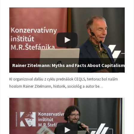
Rainer Zitelmann: Myths and Facts About Capitalism
KI organizoval ďalšiu z cyklu prednášok CEQLS, tentoraz bol naším
hosťom Rainer Zitelmann, historik, sociológ a autor be…