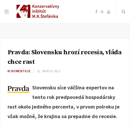
F
R
Y
a
S
o
c
S
u
Pravda: Slovensku hrozí recesia, vláda
e
T
chce rast
b
u
KI KOMENTUJE
11. MARCA 2013
o
b
Slovensku síce väčšina expertov na
tento rok predpovedá hospodársky
o
e
rast okolo jedného percenta, v prvom polroku je
k
však možné, že krajina sa prepadne do recesie.