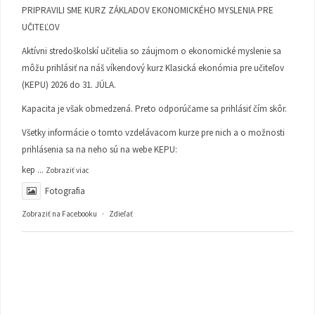
PRIPRAVILI SME KURZ ZÁKLADOV EKONOMICKÉHO MYSLENIA PRE
UČITEĽOV
Aktívni stredoškolskí učitelia so záujmom o ekonomické myslenie sa
môžu prihlásiť na náš víkendový kurz Klasická ekonómia pre učiteľov
(KEPU) 2026 do 31. JÚLA.
Kapacita je však obmedzená. Preto odporúčame sa prihlásiť čím skôr.
Všetky informácie o tomto vzdelávacom kurze pre nich a o možnosti
prihlásenia sa na neho sú na webe KEPU:
kep
...
Zobraziť viac
Fotografia
Zobraziť na Facebooku
·
Zdieľať