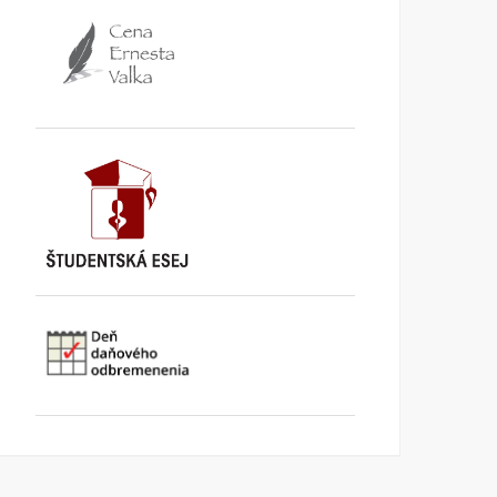
TA3: Konečne prišiel deň,
K bludom SNS o „návrat
kedy už pracujeme pre
k trom socialistickým
seba
krajom
KI KOMENTUJE
25. AUGUSTA
KI KOMENTUJE
20. AUGUSTA
2025
2025