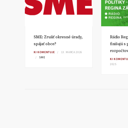
SME: Zrušiť okresné úrady,
Rádio Reg
spájať obce?
finišujú s
rozpočto
TA
KI KOMENTUJE
13. MARCA 2026
SME
KI KOMENTU
2025