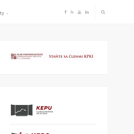
F
R
Y
L
ty
a
S
o
i
c
S
u
n
e
T
k
b
u
e
o
b
d
o
e
I
k
n