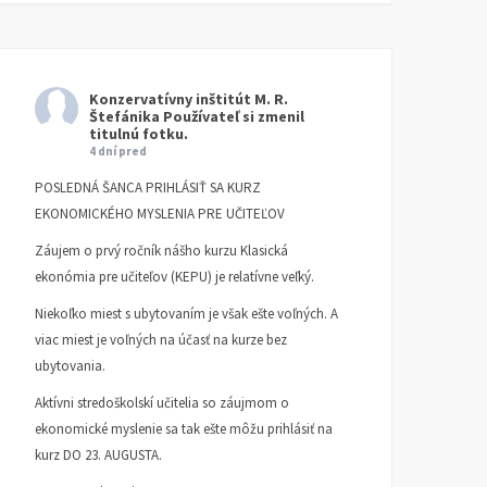
Konzervatívny inštitút M. R.
Štefánika
Používateľ si zmenil
titulnú fotku.
4 dní pred
POSLEDNÁ ŠANCA PRIHLÁSIŤ SA KURZ
EKONOMICKÉHO MYSLENIA PRE UČITEĽOV
Záujem o prvý ročník nášho kurzu Klasická
ekonómia pre učiteľov (KEPU) je relatívne veľký.
Niekoľko miest s ubytovaním je však ešte voľných. A
viac miest je voľných na účasť na kurze bez
ubytovania.
Aktívni stredoškolskí učitelia so záujmom o
ekonomické myslenie sa tak ešte môžu prihlásiť na
kurz DO 23. AUGUSTA.