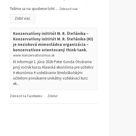
Tešíme sa na spustenie toht
...
Zobraziť viac
Zistiť viac
Konzervatívny inštitút M. R. Štefánika –
Konzervatívny inštitút M. R. Štefánika (KI)
je nezisková mimovládna organizácia –
konzervatívne orientovaný think-tank.
www.konzervativizmus.sk
KI informuje 1. júna 2026 Peter Gonda Otvárame
prvý ročník kurzu Klasická ekonómia pre učiteľov
# ekonómia # vzdelávanie Stredoškolským
učiteľom ponúkame unikátny vzdelávací kurz
ek...
Zobraziť na Facebooku
·
Zdieľať