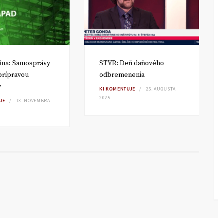
ina: Samosprávy
STVR: Deň daňového
 prípravou
odbremenenia
v
KI KOMENTUJE
25. AUGUSTA
2025
JE
13. NOVEMBRA