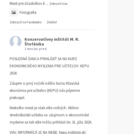
Miest pre účastníkov k
...
Zobraziť viac
Fotografia
Zobraziť na Facebooku
·
Zdieľať
Konzervatívny inštitút M. R.
Štefánika
1 mesiac pred
POSLEDNÁ ŠANCA PRIHLÁSIŤ SA NA KURZ
EKONOMICKÉHO MYSLENIA PRE UČITEĽOV: KEPU
2026
Záujem o prvý ročník nášho kurzu Klasická
ekonómia pre učiteľov (KEPU) nás príjemne
prekvapil.
Niekoľko miest je však ešte voľných. Aktívni
stredoškolskí učitelia so záujmom o ekonomické
myslenie sa tak ešte môžu prihlásiť do 31. júla 2026.
VIAC INFORMÁCIÍ JE NA WEBE:
kepu.institute.sk/