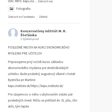
VIAC INFO:
kepu.ins
...
Zobraziť viac
Fotografia
Zobraziť na Facebooku
·
Zdieľať
Konzervatívny inštitút M. R.
Štefánika
1 týždeň pred
POSLEDNÉ MIESTA NA KURZ EKONOMICKÉHO
MYSLENIA PRE UČITEĽOV
Pripravujeme prvý ročník kurzu základov
ekonomického myslenia pre stredoškolských
učiteľov. Bude posledný augustový víkend v hoteli
Bystrička pri Martine:
kepu.institute.sk/https://kepu.institute.sk/
Pre záujemcov o neho s ubytovaním ostalo pár
posledných miest. Môžu sa prihlásiť do 31. júla, čím
skôr, tým lepšie.