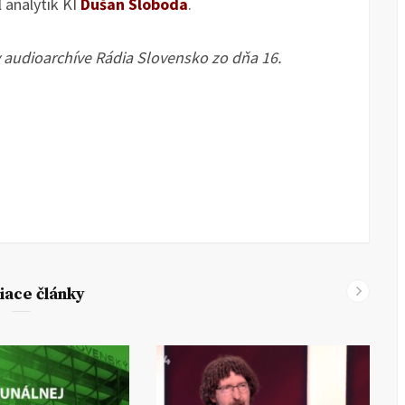
 analytik KI
Dušan Sloboda
.
v audioarchíve Rádia Slovensko zo dňa 16.
iace články