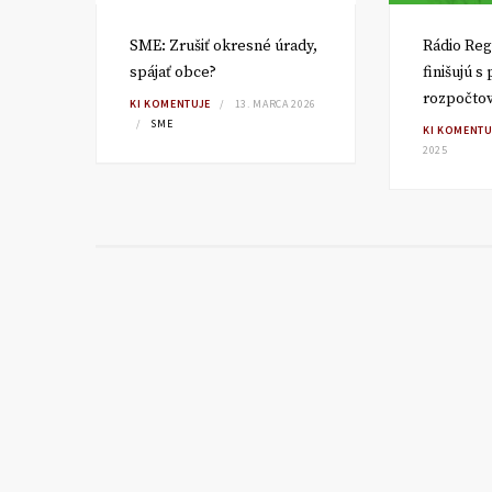
SME: Zrušiť okresné úrady,
Rádio Reg
spájať obce?
finišujú s
rozpočto
TA
KI KOMENTUJE
13. MARCA 2026
SME
KI KOMENTU
2025