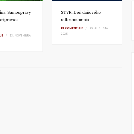
ina: Samosprávy
STVR: Deň daňového
 prípravou
odbremenenia
v
KI KOMENTUJE
25. AUGUSTA
2025
JE
13. NOVEMBRA