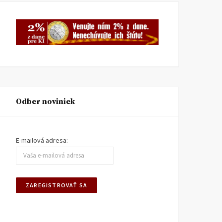
TA3: Konečne prišiel deň,
K bludom SNS o „návrat
kedy už pracujeme pre
k trom socialistickým
seba
krajom
KI KOMENTUJE
25. AUGUSTA
KI KOMENTUJE
20. AUGUSTA
2025
2025
Odber noviniek
E-mailová adresa: