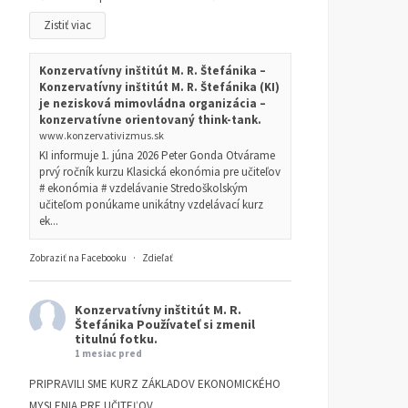
Zistiť viac
Konzervatívny inštitút M. R. Štefánika –
Konzervatívny inštitút M. R. Štefánika (KI)
je nezisková mimovládna organizácia –
konzervatívne orientovaný think-tank.
www.konzervativizmus.sk
KI informuje 1. júna 2026 Peter Gonda Otvárame
prvý ročník kurzu Klasická ekonómia pre učiteľov
# ekonómia # vzdelávanie Stredoškolským
učiteľom ponúkame unikátny vzdelávací kurz
ek...
Zobraziť na Facebooku
·
Zdieľať
Konzervatívny inštitút M. R.
Štefánika
Používateľ si zmenil
titulnú fotku.
1 mesiac pred
PRIPRAVILI SME KURZ ZÁKLADOV EKONOMICKÉHO
MYSLENIA PRE UČITEĽOV