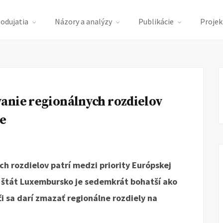
podujatia
Názory a analýzy
Publikácie
Projek
anie regionálnych rozdielov
ie
h rozdielov patrí medzi priority Európskej
ý štát Luxembursko je sedemkrát bohatší ako
i sa darí zmazať regionálne rozdiely na