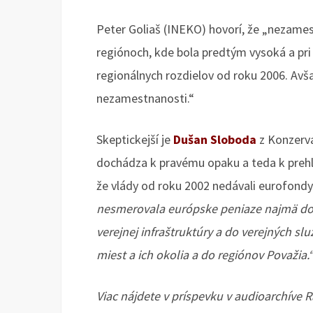
Peter Goliaš (INEKO) hovorí, že „nezames
regiónoch, kde bola predtým vysoká a pr
regionálnych rozdielov od roku 2006. Avša
nezamestnanosti.“
Skeptickejší je
Dušan Sloboda
z Konzerva
dochádza k pravému opaku a teda k prehl
že vlády od roku 2002 nedávali eurofondy
nesmerovala európske peniaze najmä do 
verejnej infraštruktúry a do verejných sl
miest a ich okolia a do regiónov Považia.
Viac nájdete v príspevku v audioarchíve 