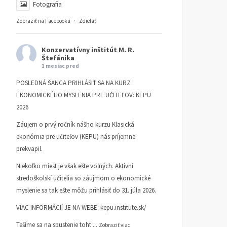
Fotografia
Zobraziť na Facebooku
·
Zdieľať
Konzervatívny inštitút M. R.
Štefánika
1 mesiac pred
POSLEDNÁ ŠANCA PRIHLÁSIŤ SA NA KURZ
EKONOMICKÉHO MYSLENIA PRE UČITEĽOV: KEPU
2026
Záujem o prvý ročník nášho kurzu Klasická
ekonómia pre učiteľov (KEPU) nás príjemne
prekvapil.
Niekoľko miest je však ešte voľných. Aktívni
stredoškolskí učitelia so záujmom o ekonomické
myslenie sa tak ešte môžu prihlásiť do 31. júla 2026.
VIAC INFORMÁCIÍ JE NA WEBE:
kepu.institute.sk/
Tešíme sa na spustenie toht
...
Zobraziť viac