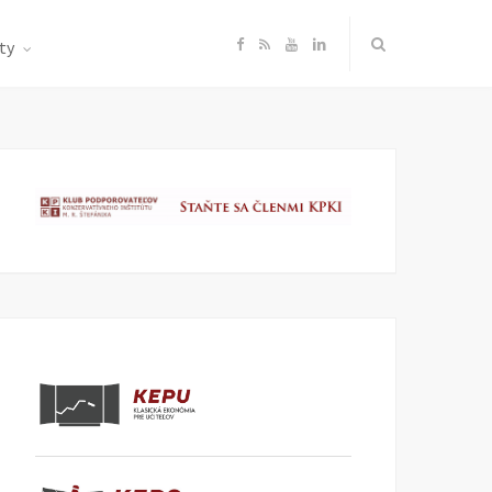
F
R
Y
L
ty
a
S
o
i
c
S
u
n
e
T
k
b
u
e
o
b
d
o
e
I
k
n