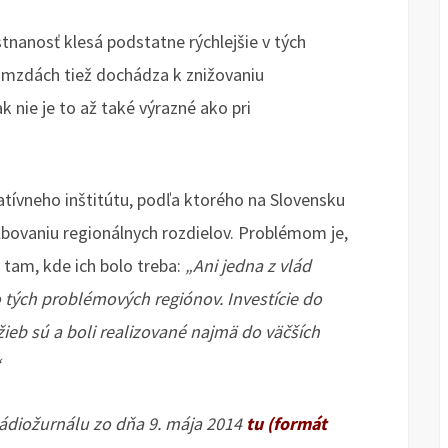
tnanosť klesá podstatne rýchlejšie v tých
i mzdách tiež dochádza k znižovaniu
k nie je to až také výrazné ako pri
tívneho inštitútu, podľa ktorého na Slovensku
bovaniu regionálnych rozdielov. Problémom je,
 tam, kde ich bolo treba:
„Ani jedna z vlád
tých problémových regiónov. Investície do
užieb sú a boli realizované najmä do väčších
“
Rádiožurnálu zo dňa 9. mája 2014
tu (formát