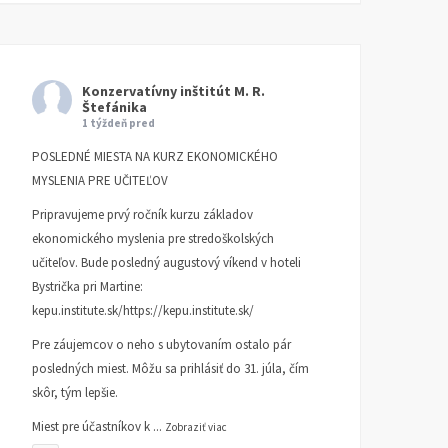
Konzervatívny inštitút M. R.
Štefánika
1 týždeň pred
POSLEDNÉ MIESTA NA KURZ EKONOMICKÉHO
MYSLENIA PRE UČITEĽOV
Pripravujeme prvý ročník kurzu základov
ekonomického myslenia pre stredoškolských
učiteľov. Bude posledný augustový víkend v hoteli
Bystrička pri Martine:
kepu.institute.sk/https://kepu.institute.sk/
Pre záujemcov o neho s ubytovaním ostalo pár
posledných miest. Môžu sa prihlásiť do 31. júla, čím
skôr, tým lepšie.
Miest pre účastníkov k
...
Zobraziť viac