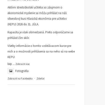
Aktívni stredoškolskí učitelia so záujmom o
ekonomické myslenie sa môžu prihlásiť na náš
víkendový kurz Klasická ekonómia pre učiteľov
(KEPU) 2026 do 31. JÚLA.
Kapacita je však obmedzená. Preto odporúčame sa
prihlásiť čím skôr.
Všetky informácie o tomto vzdelávacom kurze pre
nich a o možnosti prihlásenia sa na neho sú na webe
KEPU:
kep
...
Zobraziť viac
Fotografia
Zobraziť na Facebooku
·
Zdieľať