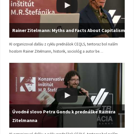
Rainer Zitelmann: Myths and Facts About Capitalism
KI organizoval ďalšiu z cyklu prednášok CEQLS, tentoraz bol naším
hosťom Rainer Zitelmann, historik, sociológ a autor be…
Úvodné slovo Petra Gondu k prednáške Rainera
Zitelmanna