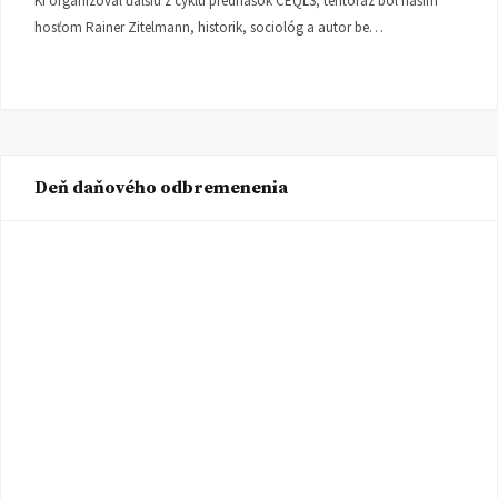
KI organizoval ďalšiu z cyklu prednášok CEQLS, tentoraz bol naším
hosťom Rainer Zitelmann, historik, sociológ a autor be…
Deň daňového odbremenenia