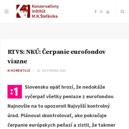
F
R
Y
a
S
o
c
S
u
RTVS: NKÚ: Čerpanie eurofondov
e
T
viazne
b
u
KI KOMENTUJE
22. NOVEMBRA 2016
o
b
Slovensku opäť hrozí, že nedokáže
vyčerpať všetky peniaze z eurofondov.
o
e
Najnovšie na to upozornil Najvyšší kontrolný
k
úrad. Plánoval skontrolovať, ako pokračuje
čerpanie európskych peňazí a zistil, že takmer