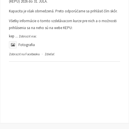
(KEPU) 2026 do 31. JÚLA.
Kapacita je však obmedzená. Preto odporúčame sa prihlásiť čím skôr.
Všetky informácie o tomto vzdelávacom kurze pre nich a o možnosti
prihlásenia sa na neho sú na webe KEPU:
kep
...
Zobraziť viac
Fotografia
Zobraziť na Facebooku
·
Zdieľať