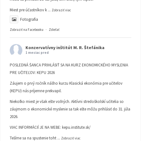
Miest pre účastníkov k
...
Zobraziť viac
Fotografia
Zobraziť na Facebooku
·
Zdieľať
Konzervatívny inštitút M. R. Štefánika
1 mesiac pred
POSLEDNÁ ŠANCA PRIHLÁSIŤ SA NA KURZ EKONOMICKÉHO MYSLENIA
PRE UČITEĽOV: KEPU 2026
Záujem o prvý ročník nášho kurzu Klasická ekonómia pre učiteľov
(KEPU) nás príjemne prekvapil.
Niekoľko miest je však ešte voľných. Aktívni stredoškolskí učitelia so
záujmom o ekonomické myslenie sa tak ešte môžu prihlásiť do 31. júla
2026.
VIAC INFORMÁCIÍ JE NA WEBE:
kepu.institute.sk/
Tešíme sa na spustenie toht
...
Zobraziť viac