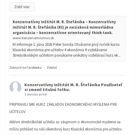
Zistiť viac
Konzervatívny inštitút M. R. Štefánika – Konzervatívny
inštitút M. R. Štefánika (KI) je nezisková mimovládna
organizácia – konzervatívne orientovaný think-tank.
www.konzervativizmus.sk
KI informuje 1. júna 2026 Peter Gonda Otvárame prvý ročník kurzu
Klasická ekonómia pre učiteľov # ekonómia # vzdelávanie
Stredoškolským učiteľom ponúkame unikátny vzdelávací kurz ek...
Zobraziť na Facebooku
·
Zdieľať
Konzervatívny inštitút M. R. Štefánika
Používateľ
si zmenil titulnú fotku.
1 mesiac pred
PRIPRAVILI SME KURZ ZÁKLADOV EKONOMICKÉHO MYSLENIA PRE
UČITEĽOV
Aktívni stredoškolskí učitelia so záujmom o ekonomické myslenie sa
môžu prihlásiť na náš víkendový kurz Klasická ekonómia pre učiteľov