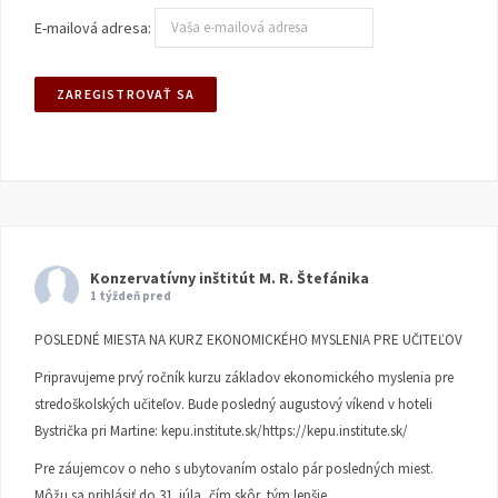
E-mailová adresa:
Konzervatívny inštitút M. R. Štefánika
1 týždeň pred
POSLEDNÉ MIESTA NA KURZ EKONOMICKÉHO MYSLENIA PRE UČITEĽOV
Pripravujeme prvý ročník kurzu základov ekonomického myslenia pre
stredoškolských učiteľov. Bude posledný augustový víkend v hoteli
Bystrička pri Martine:
kepu.institute.sk/https://kepu.institute.sk/
Pre záujemcov o neho s ubytovaním ostalo pár posledných miest.
Môžu sa prihlásiť do 31. júla, čím skôr, tým lepšie.