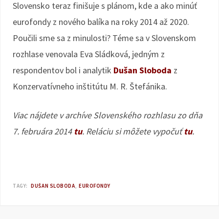
Slovensko teraz finišuje s plánom, kde a ako minúť
eurofondy z nového balíka na roky 2014 až 2020.
Poučili sme sa z minulosti? Téme sa v Slovenskom
rozhlase venovala Eva Sládková, jedným z
respondentov bol i analytik
Dušan Sloboda
z
Konzervatívneho inštitútu M. R. Štefánika.
Viac nájdete v archíve Slovenského rozhlasu zo dňa
7. februára 2014
tu
. Reláciu si môžete vypočuť
tu
.
TAGY:
DUŠAN SLOBODA
EUROFONDY