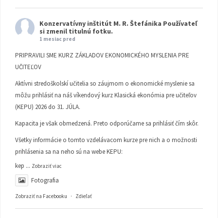
Konzervatívny inštitút M. R. Štefánika
Používateľ
si zmenil titulnú fotku.
1 mesiac pred
PRIPRAVILI SME KURZ ZÁKLADOV EKONOMICKÉHO MYSLENIA PRE
UČITEĽOV
Aktívni stredoškolskí učitelia so záujmom o ekonomické myslenie sa
môžu prihlásiť na náš víkendový kurz Klasická ekonómia pre učiteľov
(KEPU) 2026 do 31. JÚLA.
Kapacita je však obmedzená. Preto odporúčame sa prihlásiť čím skôr.
Všetky informácie o tomto vzdelávacom kurze pre nich a o možnosti
prihlásenia sa na neho sú na webe KEPU:
kep
...
Zobraziť viac
Fotografia
Zobraziť na Facebooku
·
Zdieľať