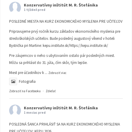
Konzervatívny inštitút M. R. Štefánika
1 týždeň pred
POSLEDNÉ MIESTA NA KURZ EKONOMICKÉHO MYSLENIA PRE UČITEĽOV
Pripravujeme prvý ročník kurzu základov ekonomického myslenia pre
stredoškolských učiteľov. Bude posledný augustový víkend v hoteli
Bystrička pri Martine:
kepu.institute.sk/https://kepu.institute.sk/
Pre záujemcov o neho s ubytovaním ostalo pár posledných miest.
Môžu sa prihlásiť do 31. júla, čím skôr, tým lepšie.
Miest pre účastníkov k
...
Zobraziť viac
Fotografia
Zobraziť na Facebooku
·
Zdieľať
Konzervatívny inštitút M. R. Štefánika
1 mesiac pred
POSLEDNÁ ŠANCA PRIHLÁSIŤ SA NA KURZ EKONOMICKÉHO MYSLENIA
PRE UČITEĽOV: KEPU 2026