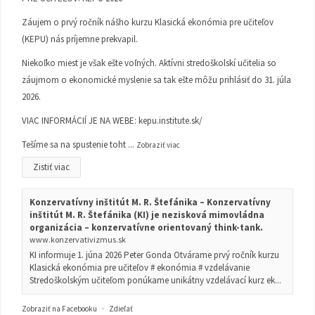
Záujem o prvý ročník nášho kurzu Klasická ekonómia pre učiteľov
(KEPU) nás príjemne prekvapil.
Niekoľko miest je však ešte voľných. Aktívni stredoškolskí učitelia so
záujmom o ekonomické myslenie sa tak ešte môžu prihlásiť do 31. júla
2026.
VIAC INFORMÁCIÍ JE NA WEBE:
kepu.institute.sk/
Tešíme sa na spustenie toht
...
Zobraziť viac
Zistiť viac
Konzervatívny inštitút M. R. Štefánika – Konzervatívny
inštitút M. R. Štefánika (KI) je nezisková mimovládna
organizácia – konzervatívne orientovaný think-tank.
www.konzervativizmus.sk
KI informuje 1. júna 2026 Peter Gonda Otvárame prvý ročník kurzu
Klasická ekonómia pre učiteľov # ekonómia # vzdelávanie
Stredoškolským učiteľom ponúkame unikátny vzdelávací kurz ek...
Zobraziť na Facebooku
·
Zdieľať