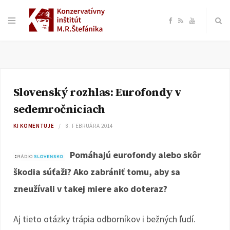
F
R
Y
a
S
o
c
S
u
Slovenský rozhlas: Eurofondy v
e
T
sedemročniciach
b
u
KI KOMENTUJE
8. FEBRUÁRA 2014
o
b
Pomáhajú eurofondy alebo skôr
škodia súťaži? Ako zabrániť tomu, aby sa
o
e
zneužívali v takej miere ako doteraz?
k
Aj tieto otázky trápia odborníkov i bežných ľudí.