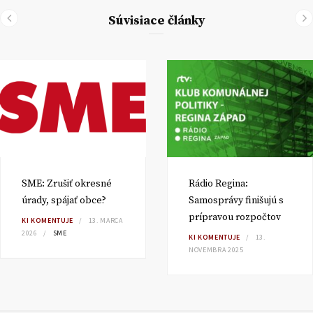
Súvisiace články
SME: Zrušiť okresné
Rádio Regina:
úrady, spájať obce?
Samosprávy finišujú s
prípravou rozpočtov
KI KOMENTUJE
13. MARCA
2026
SME
KI KOMENTUJE
13.
NOVEMBRA 2025