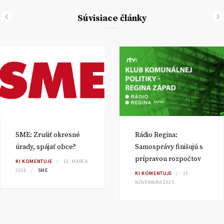
Súvisiace články
SME: Zrušiť okresné
Rádio Regina:
úrady, spájať obce?
Samosprávy finišujú s
prípravou rozpočtov
KI KOMENTUJE
13. MARCA
2026
SME
KI KOMENTUJE
13.
NOVEMBRA 2025