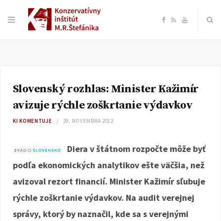
F
R
Y
a
S
o
c
S
u
Slovenský rozhlas: Minister Kažimír
e
T
avizuje rýchle zoškrtanie výdavkov
b
u
KI KOMENTUJE
29. NOVEMBRA 2012
o
b
Diera v štátnom rozpočte môže byť
podľa ekonomických analytikov ešte väčšia, než
o
e
avizoval rezort financií. Minister Kažimír sľubuje
k
rýchle zoškrtanie výdavkov. Na audit verejnej
správy, ktorý by naznačil, kde sa s verejnými