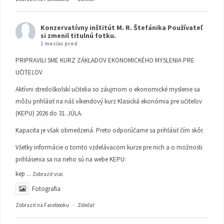
Konzervatívny inštitút M. R. Štefánika
Používateľ
si zmenil titulnú fotku.
1 mesiac pred
PRIPRAVILI SME KURZ ZÁKLADOV EKONOMICKÉHO MYSLENIA PRE
UČITEĽOV
Aktívni stredoškolskí učitelia so záujmom o ekonomické myslenie sa
môžu prihlásiť na náš víkendový kurz Klasická ekonómia pre učiteľov
(KEPU) 2026 do 31. JÚLA.
Kapacita je však obmedzená. Preto odporúčame sa prihlásiť čím skôr.
Všetky informácie o tomto vzdelávacom kurze pre nich a o možnosti
prihlásenia sa na neho sú na webe KEPU:
kep
...
Zobraziť viac
Fotografia
Zobraziť na Facebooku
·
Zdieľať