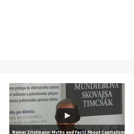
Rainer Zitelmann: Myths and Facts About Capitalism |