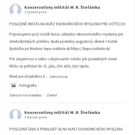
Konzervatívny inštitút M. R. Štefánika
1 týždeň pred
POSLEDNÉ MIESTA NA KURZ EKONOMICKÉHO MYSLENIA PRE UČITEĽOV
Pripravujeme prvý ročník kurzu základov ekonomického myslenia pre
stredoškolských učiteľov. Bude posledný augustový víkend v hoteli
Bystrička pri Martine:
kepu.institute.sk/https://kepu.institute.sk/
Pre záujemcov o neho s ubytovaním ostalo pár posledných miest.
Môžu sa prihlásiť do 31. júla, čím skôr, tým lepšie.
Miest pre účastníkov k
...
Zobraziť viac
Fotografia
Zobraziť na Facebooku
·
Zdieľať
Konzervatívny inštitút M. R. Štefánika
1 mesiac pred
POSLEDNÁ ŠANCA PRIHLÁSIŤ SA NA KURZ EKONOMICKÉHO MYSLENIA