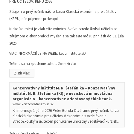
PRE UČITEĽOV: KEPU 2026
Záujem o prvý ročník nášho kurzu Klasická ekonómia pre učiteľov
(KEPU) nás príjemne prekvapil.
Niekoľko miest je však ešte voľných. Aktívni stredoškolskí učitelia so
záujmom o ekonomické myslenie sa tak ešte môžu prihlásiť do 31. júla
2026.
VIAC INFORMÁCIÍ JE NA WEBE:
kepu.institute.sk/
Tešíme sa na spustenie toht
...
Zobraziť viac
Zistiť viac
Konzervatívny inštitút M. R. Štefánika – Konzervatívny
inštitút M. R. Štefánika (KI) je nezisková mimovládna
organizácia – konzervatívne orientovaný think-tank.
www.konzervativizmus.sk
KI informuje 1. júna 2026 Peter Gonda Otvárame prvý ročník kurzu
Klasická ekonómia pre učiteľov # ekonómia # vzdelávanie
Stredoškolským učiteľom ponúkame unikátny vzdelávací kurz ek...
Zobraziť na Facebooku
·
Zdieľať