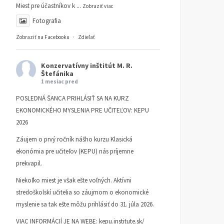
Miest pre účastníkov k
...
Zobraziť viac
Fotografia
Zobraziť na Facebooku
·
Zdieľať
Konzervatívny inštitút M. R.
Štefánika
1 mesiac pred
POSLEDNÁ ŠANCA PRIHLÁSIŤ SA NA KURZ
EKONOMICKÉHO MYSLENIA PRE UČITEĽOV: KEPU
2026
Záujem o prvý ročník nášho kurzu Klasická
ekonómia pre učiteľov (KEPU) nás príjemne
prekvapil.
Niekoľko miest je však ešte voľných. Aktívni
stredoškolskí učitelia so záujmom o ekonomické
myslenie sa tak ešte môžu prihlásiť do 31. júla 2026.
VIAC INFORMÁCIÍ JE NA WEBE:
kepu.institute.sk/