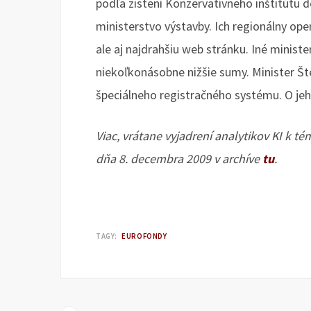
podľa zistení Konzervatívneho inštitútu de
ministerstvo výstavby. Ich regionálny op
ale aj najdrahšiu web stránku. Iné ministe
niekoľkonásobne nižšie sumy. Minister Št
špeciálneho registračného systému. O je
Viac, vrátane vyjadrení analytikov KI k 
dňa 8. decembra 2009 v archíve
tu
.
TAGY:
EUROFONDY