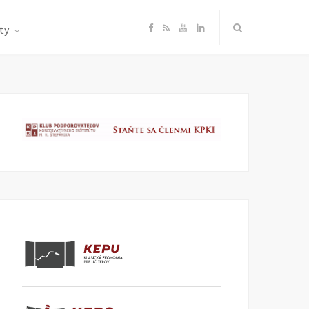
F
R
Y
L
ty
a
S
o
i
c
S
u
n
e
T
k
b
u
e
o
b
d
o
e
I
k
n