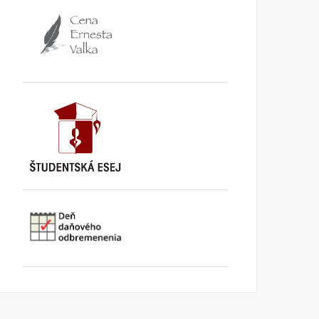
TA3: Konečne prišiel deň,
K bludom SNS o „návrat
kedy už pracujeme pre
k trom socialistickým
seba
krajom
KI KOMENTUJE
25. AUGUSTA
KI KOMENTUJE
20. AUGUSTA
2025
2025