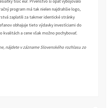
siatky tisíc eur. Prvenstvo si opäť vybojovalo
eračný program má tak nielen najdrahšie logo,
rstvá zaplatili za takmer identické stránky
efanov obhajuje tieto výdavky investíciami do
ho kvalitách a cene však možno pochybovať.
téme, nájdete v zázname Slovenského rozhlasu zo