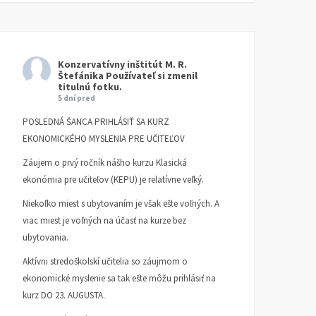
Konzervatívny inštitút M. R.
Štefánika
Používateľ si zmenil
titulnú fotku.
5 dní pred
POSLEDNÁ ŠANCA PRIHLÁSIŤ SA KURZ
EKONOMICKÉHO MYSLENIA PRE UČITEĽOV
Záujem o prvý ročník nášho kurzu Klasická
ekonómia pre učiteľov (KEPU) je relatívne veľký.
Niekoľko miest s ubytovaním je však ešte voľných. A
viac miest je voľných na účasť na kurze bez
ubytovania.
Aktívni stredoškolskí učitelia so záujmom o
ekonomické myslenie sa tak ešte môžu prihlásiť na
kurz DO 23. AUGUSTA.