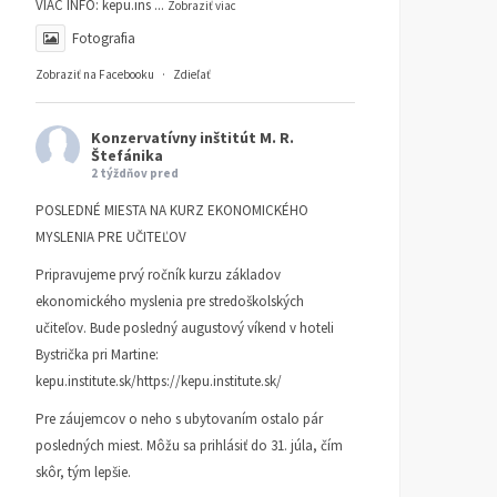
VIAC INFO:
kepu.ins
...
Zobraziť viac
Fotografia
Zobraziť na Facebooku
·
Zdieľať
Konzervatívny inštitút M. R.
Štefánika
2 týždňov pred
POSLEDNÉ MIESTA NA KURZ EKONOMICKÉHO
MYSLENIA PRE UČITEĽOV
Pripravujeme prvý ročník kurzu základov
ekonomického myslenia pre stredoškolských
učiteľov. Bude posledný augustový víkend v hoteli
Bystrička pri Martine:
kepu.institute.sk/https://kepu.institute.sk/
Pre záujemcov o neho s ubytovaním ostalo pár
posledných miest. Môžu sa prihlásiť do 31. júla, čím
skôr, tým lepšie.