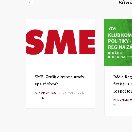
Súvis
SME: Zrušiť okresné úrady,
Rádio Reg
spájať obce?
finišujú s
rozpočto
TA
KI KOMENTUJE
13. MARCA 2026
SME
KI KOMENTU
2025