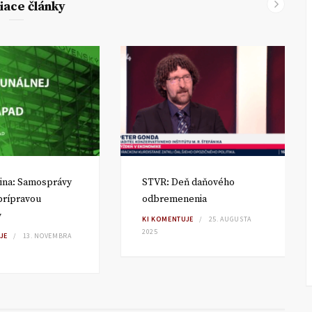
iace články
ina: Samosprávy
STVR: Deň daňového
 prípravou
odbremenenia
v
KI KOMENTUJE
25. AUGUSTA
2025
JE
13. NOVEMBRA