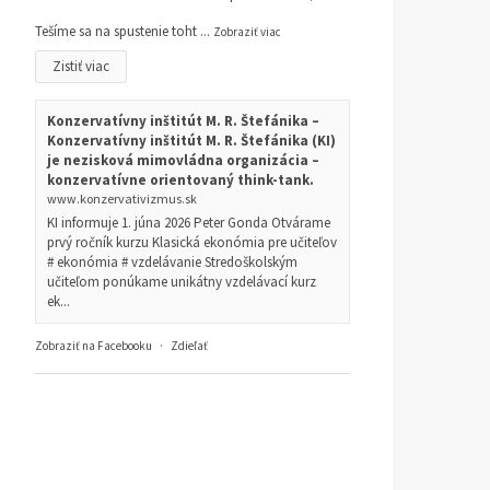
Tešíme sa na spustenie toht
...
Zobraziť viac
Zistiť viac
Konzervatívny inštitút M. R. Štefánika –
Konzervatívny inštitút M. R. Štefánika (KI)
je nezisková mimovládna organizácia –
konzervatívne orientovaný think-tank.
www.konzervativizmus.sk
KI informuje 1. júna 2026 Peter Gonda Otvárame
prvý ročník kurzu Klasická ekonómia pre učiteľov
# ekonómia # vzdelávanie Stredoškolským
učiteľom ponúkame unikátny vzdelávací kurz
ek...
Zobraziť na Facebooku
·
Zdieľať