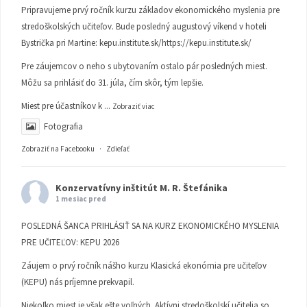
Pripravujeme prvý ročník kurzu základov ekonomického myslenia pre
stredoškolských učiteľov. Bude posledný augustový víkend v hoteli
Bystrička pri Martine:
kepu.institute.sk/https://kepu.institute.sk/
Pre záujemcov o neho s ubytovaním ostalo pár posledných miest.
Môžu sa prihlásiť do 31. júla, čím skôr, tým lepšie.
Miest pre účastníkov k
...
Zobraziť viac
Fotografia
Zobraziť na Facebooku
·
Zdieľať
Konzervatívny inštitút M. R. Štefánika
1 mesiac pred
POSLEDNÁ ŠANCA PRIHLÁSIŤ SA NA KURZ EKONOMICKÉHO MYSLENIA
PRE UČITEĽOV: KEPU 2026
Záujem o prvý ročník nášho kurzu Klasická ekonómia pre učiteľov
(KEPU) nás príjemne prekvapil.
Niekoľko miest je však ešte voľných. Aktívni stredoškolskí učitelia so