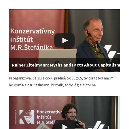
Rainer Zitelmann: Myths and Facts About Capitalism
KI organizoval ďalšiu z cyklu prednášok CEQLS, tentoraz bol naším
hosťom Rainer Zitelmann, historik, sociológ a autor be…