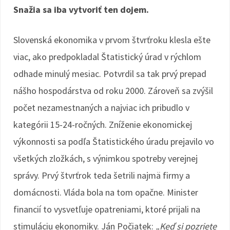
Snažia sa iba vytvoriť ten dojem.
Slovenská ekonomika v prvom štvrťroku klesla ešte
viac, ako predpokladal Štatistický úrad v rýchlom
odhade minulý mesiac. Potvrdil sa tak prvý prepad
nášho hospodárstva od roku 2000. Zároveň sa zvýšil
počet nezamestnaných a najviac ich pribudlo v
kategórii 15-24-ročných. Zníženie ekonomickej
výkonnosti sa podľa Štatistického úradu prejavilo vo
všetkých zložkách, s výnimkou spotreby verejnej
správy. Prvý štvrťrok teda šetrili najmä firmy a
domácnosti. Vláda bola na tom opačne. Minister
financií to vysvetľuje opatreniami, ktoré prijali na
stimuláciu ekonomiky. Ján Počiatek:
„Keď si pozriete