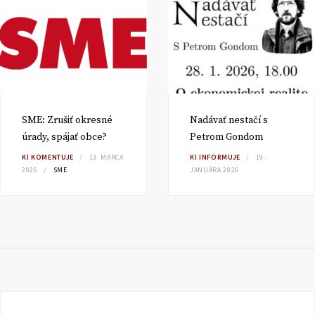
SME: Zrušiť okresné
Nadávať nestačí s
úrady, spájať obce?
Petrom Gondom
KI KOMENTUJE
13. MARCA
KI INFORMUJE
19.
2026
SME
JANUÁRA 2026