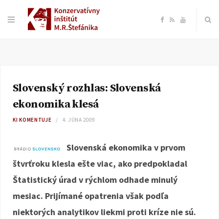
F
R
Y
a
S
o
c
S
u
Slovenský rozhlas: Slovenská
e
T
ekonomika klesá
b
u
KI KOMENTUJE
4. JÚNA 2009
o
b
Slovenská ekonomika v prvom
štvrťroku klesla ešte viac, ako predpokladal
o
e
Štatistický úrad v rýchlom odhade minulý
k
mesiac. Prijímané opatrenia však podľa
niektorých analytikov liekmi proti kríze nie sú.