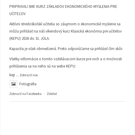
PRIPRAVILI SME KURZ ZÁKLADOV EKONOMICKÉHO MYSLENIA PRE
UČITEĽOV
Aktívni stredoškolskí učitelia so záujmom o ekonomické myslenie sa
môžu prihlásiť na náš víkendový kurz Klasická ekonómia pre učiteľov
(KEPU) 2026 do 31. JÚLA.
Kapacita je však obmedzená. Preto odporúčame sa prihlásiť čím skôr.
Všetky informácie o tomto vzdelávacom kurze pre nich a o možnosti
prihlásenia sa na neho sú na webe KEPU:
kep
...
Zobraziť viac
Fotografia
Zobraziť na Facebooku
·
Zdieľať