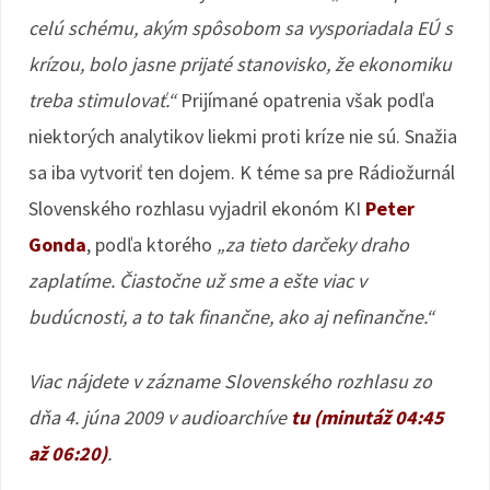
celú schému, akým spôsobom sa vysporiadala EÚ s
krízou, bolo jasne prijaté stanovisko, že ekonomiku
treba stimulovať.“
Prijímané opatrenia však podľa
niektorých analytikov liekmi proti kríze nie sú. Snažia
sa iba vytvoriť ten dojem. K téme sa pre Rádiožurnál
Slovenského rozhlasu vyjadril ekonóm KI
Peter
Gonda
, podľa ktorého
„za tieto darčeky draho
zaplatíme. Čiastočne už sme a ešte viac v
budúcnosti, a to tak finančne, ako aj nefinančne.“
Viac nájdete v zázname Slovenského rozhlasu zo
dňa 4. júna 2009 v audioarchíve
tu (minutáž 04:45
až 06:20)
.