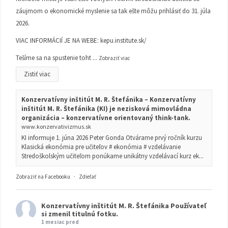
záujmom o ekonomické myslenie sa tak ešte môžu prihlásiť do 31. júla
2026.
VIAC INFORMÁCIÍ JE NA WEBE:
kepu.institute.sk/
Tešíme sa na spustenie toht
...
Zobraziť viac
Zistiť viac
Konzervatívny inštitút M. R. Štefánika – Konzervatívny
inštitút M. R. Štefánika (KI) je nezisková mimovládna
organizácia – konzervatívne orientovaný think-tank.
www.konzervativizmus.sk
KI informuje 1. júna 2026 Peter Gonda Otvárame prvý ročník kurzu
Klasická ekonómia pre učiteľov # ekonómia # vzdelávanie
Stredoškolským učiteľom ponúkame unikátny vzdelávací kurz ek...
Zobraziť na Facebooku
·
Zdieľať
Konzervatívny inštitút M. R. Štefánika
Používateľ
si zmenil titulnú fotku.
1 mesiac pred