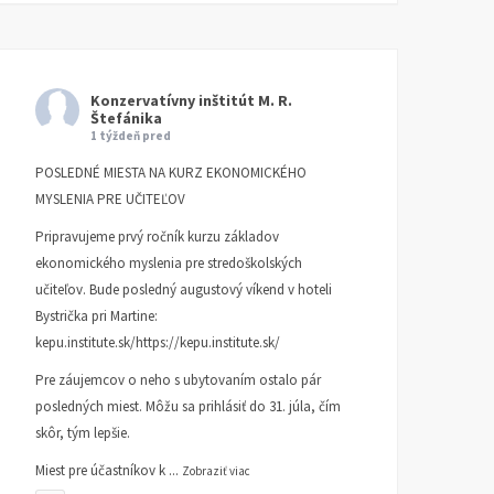
Konzervatívny inštitút M. R.
Štefánika
1 týždeň pred
POSLEDNÉ MIESTA NA KURZ EKONOMICKÉHO
MYSLENIA PRE UČITEĽOV
Pripravujeme prvý ročník kurzu základov
ekonomického myslenia pre stredoškolských
učiteľov. Bude posledný augustový víkend v hoteli
Bystrička pri Martine:
kepu.institute.sk/https://kepu.institute.sk/
Pre záujemcov o neho s ubytovaním ostalo pár
posledných miest. Môžu sa prihlásiť do 31. júla, čím
skôr, tým lepšie.
Miest pre účastníkov k
...
Zobraziť viac