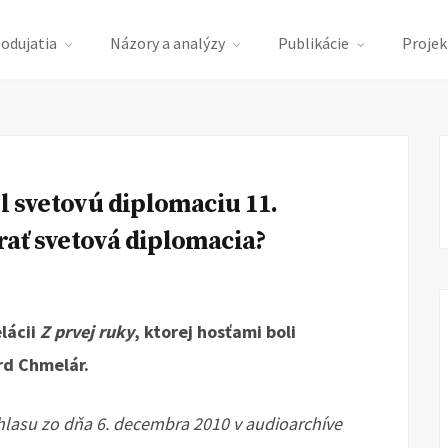
podujatia
Názory a analýzy
Publikácie
Projek
l svetovú diplomaciu 11.
ať svetová diplomacia?
elácii
Z prvej ruky
, ktorej hosťami boli
rd Chmelár.
hlasu zo dňa 6. decembra 2010 v audioarchíve