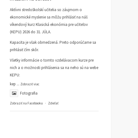
Aktívni stredoškolskí učitelia so záujmom o
ekonomické myslenie sa môžu prihlásiť na náš
víkendový kurz Klasická ekonómia pre učiteľov
(KEPU) 2026 do 31. JÚLA.
Kapacita je však obmedzená. Preto odporúčame sa
prihlásiť čím skôr.
Všetky informácie o tomto vzdelávacom kurze pre
nich a o možnosti prihlásenia sa na neho sú na webe
KEPU:
kep
...
Zobraziť viac
Fotografia
Zobraziť na Facebooku
·
Zdieľať