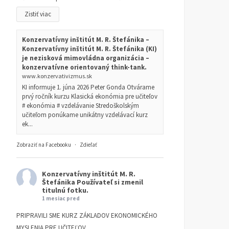
Zistiť viac
Konzervatívny inštitút M. R. Štefánika –
Konzervatívny inštitút M. R. Štefánika (KI)
je nezisková mimovládna organizácia –
konzervatívne orientovaný think-tank.
www.konzervativizmus.sk
KI informuje 1. júna 2026 Peter Gonda Otvárame
prvý ročník kurzu Klasická ekonómia pre učiteľov
# ekonómia # vzdelávanie Stredoškolským
učiteľom ponúkame unikátny vzdelávací kurz
ek...
Zobraziť na Facebooku
·
Zdieľať
Konzervatívny inštitút M. R.
Štefánika
Používateľ si zmenil
titulnú fotku.
1 mesiac pred
PRIPRAVILI SME KURZ ZÁKLADOV EKONOMICKÉHO
MYSLENIA PRE UČITEĽOV