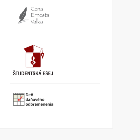
TA3: Konečne prišiel deň,
K bludom SNS o „návrat
kedy už pracujeme pre
k trom socialistickým
seba
krajom
KI KOMENTUJE
25. AUGUSTA
KI KOMENTUJE
20. AUGUSTA
2025
2025