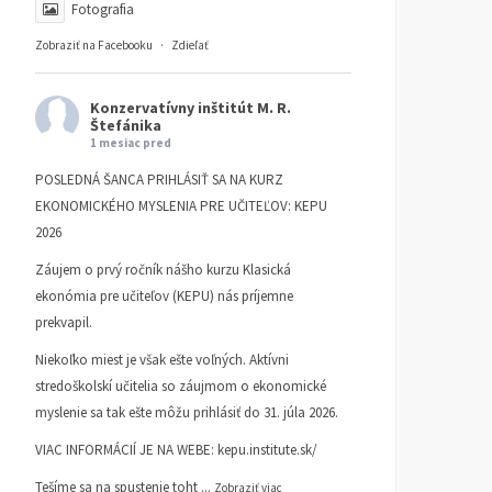
Fotografia
Zobraziť na Facebooku
·
Zdieľať
Konzervatívny inštitút M. R.
Štefánika
1 mesiac pred
POSLEDNÁ ŠANCA PRIHLÁSIŤ SA NA KURZ
EKONOMICKÉHO MYSLENIA PRE UČITEĽOV: KEPU
2026
Záujem o prvý ročník nášho kurzu Klasická
ekonómia pre učiteľov (KEPU) nás príjemne
prekvapil.
Niekoľko miest je však ešte voľných. Aktívni
stredoškolskí učitelia so záujmom o ekonomické
myslenie sa tak ešte môžu prihlásiť do 31. júla 2026.
VIAC INFORMÁCIÍ JE NA WEBE:
kepu.institute.sk/
Tešíme sa na spustenie toht
...
Zobraziť viac