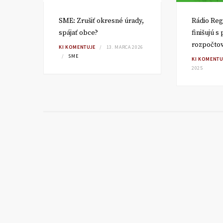
SME: Zrušiť okresné úrady,
Rádio Reg
spájať obce?
finišujú s
rozpočto
TA
KI KOMENTUJE
13. MARCA 2026
SME
KI KOMENTU
2025