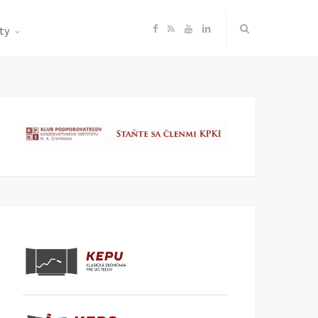
F
R
Y
L
ty
a
S
o
i
c
S
u
n
e
T
k
b
u
e
o
b
d
o
e
I
k
n