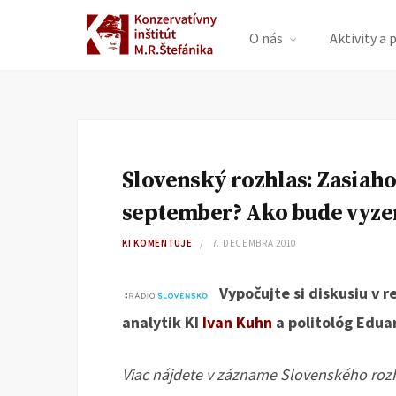
O nás
Aktivity a 
Slovenský rozhlas: Zasiaho
september? Ako bude vyzer
KI KOMENTUJE
7. DECEMBRA 2010
Vypočujte si diskusiu v r
analytik KI
Ivan Kuhn
a politológ Edua
Viac nájdete v zázname Slovenského roz