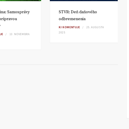
ina: Samosprávy
STVR: Deň daňového
 prípravou
odbremenenia
v
KI KOMENTUJE
25. AUGUSTA
2025
JE
13. NOVEMBRA