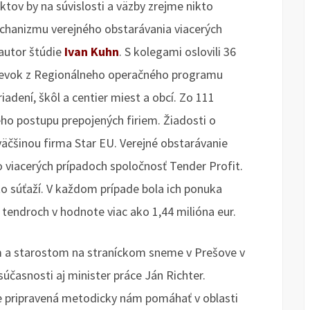
ktov by na súvislosti a väzby zrejme nikto
mechanizmu verejného obstarávania viacerých
 autor štúdie
Ivan Kuhn
. S kolegami oslovili 36
spevok z Regionálneho operačného programu
adení, škôl a centier miest a obcí. Zo 111
ho postupu prepojených firiem. Žiadosti o
väčšinou firma Star EU. Verejné obstarávanie
viacerých prípadoch spoločnosť Tender Profit.
to súťaží. V každom prípade bola ich ponuka
 v tendroch v hodnote viac ako 1,44 milióna eur.
m a starostom na straníckom sneme v Prešove v
účasnosti aj minister práce Ján Richter.
je pripravená metodicky nám pomáhať v oblasti