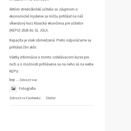
Aktívni stredoškolskí učitelia so záujmom o
ekonomické myslenie sa môžu prihlásiť na náš
víkendový kurz Klasická ekonómia pre učiteľov
(KEPU) 2026 do 31. JÚLA.
Kapacita je však obmedzená. Preto odporúčame sa
prihlásiť čím skôr.
Všetky informácie o tomto vzdelávacom kurze pre
nich a o možnosti prihlásenia sa na neho sú na webe
KEPU:
kep
...
Zobraziť viac
Fotografia
Zobraziť na Facebooku
·
Zdieľať