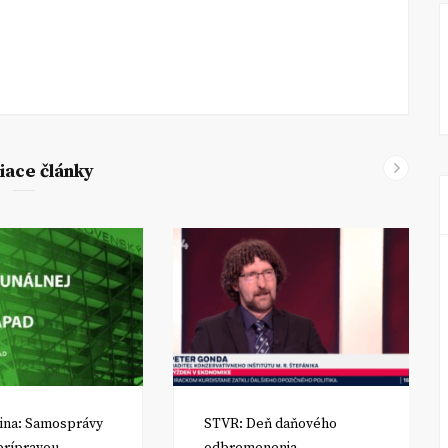
iace články
ina: Samosprávy
STVR: Deň daňového