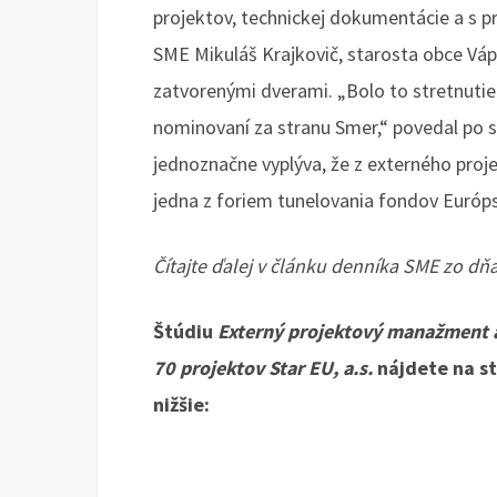
projektov, technickej dokumentácie a s p
SME Mikuláš Krajkovič, starosta obce Vápe
zatvorenými dverami. „Bolo to stretnutie 
nominovaní za stranu Smer,“ povedal po st
jednoznačne vyplýva, že z externého pro
jedna z foriem tunelovania fondov Európs
Čítajte ďalej v článku denníka SME zo dň
Štúdiu
Externý projektový manažment a
70 projektov Star EU, a.s.
nájdete na s
nižšie: