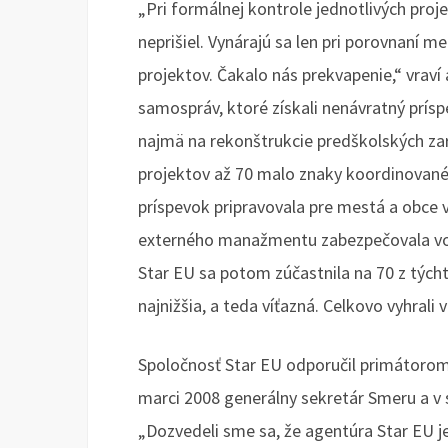
„Pri formálnej kontrole jednotlivých proje
neprišiel. Vynárajú sa len pri porovnaní 
projektov. Čakalo nás prekvapenie,“ vraví
samospráv, ktoré získali nenávratný prí
najmä na rekonštrukcie predškolských zari
projektov až 70 malo znaky koordinované
príspevok pripravovala pre mestá a obce 
externého manažmentu zabezpečovala vo 
Star EU sa potom zúčastnila na 70 z tých
najnižšia, a teda víťazná. Celkovo vyhrali
Spoločnosť Star EU odporučil primátoro
marci 2008 generálny sekretár Smeru a v s
„Dozvedeli sme sa, že agentúra Star EU 