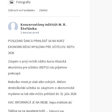
Fotografia
Zobraziť na Facebooku
·
Zdieľať
Konzervatívny inštitút M. R.
Štefánika
1 mesiac pred
POSLEDNÁ ŠANCA PRIHLÁSIŤ SA NA KURZ
EKONOMICKÉHO MYSLENIA PRE UČITEĽOV: KEPU
2026
Záujem o prvý ročník nášho kurzu Klasická
ekonómia pre učiteľov (KEPU) nás príjemne
prekvapil.
Niekoľko miest je však ešte voľných. Aktívni
stredoškolskí učitelia so záujmom o ekonomické
myslenie sa tak ešte môžu prihlásiť do 31. júla 2026.
VIAC INFORMÁCIÍ JE NA WEBE:
kepu.institute.sk/
Tešíme sa na spustenie toht
...
Zobraziť viac