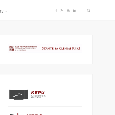
F
R
Y
L
ty
a
S
o
i
c
S
u
n
e
T
k
b
u
e
o
b
d
o
e
I
k
n