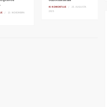
 prípravou
odbremenenia
v
KI KOMENTUJE
25. AUGUSTA
2025
JE
13. NOVEMBRA