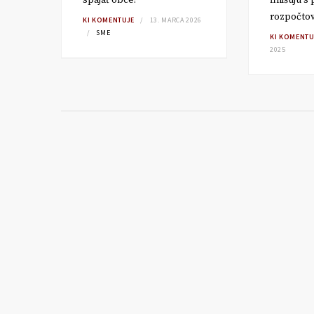
spájať obce?
finišujú s
rozpočto
TA
KI KOMENTUJE
13. MARCA 2026
SME
KI KOMENTU
2025