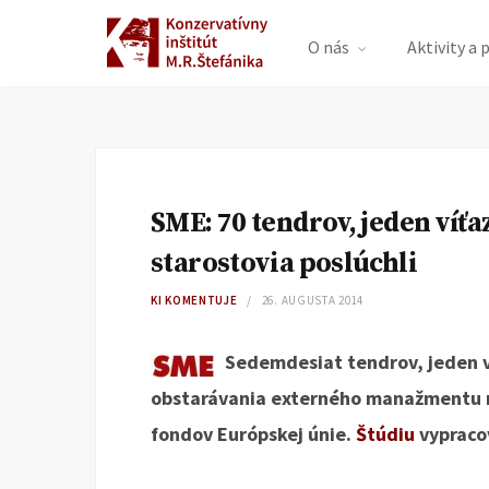
O nás
Aktivity a 
SME: 70 tendrov, jeden víťa
starostovia poslúchli
KI KOMENTUJE
26. AUGUSTA 2014
Sedemdesiat tendrov, jeden v
obstarávania externého manažmentu na
fondov Európskej únie.
Štúdiu
vypracov