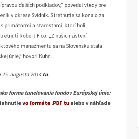
rípravou ďalších podkladov,“ povedal vtedy pre
ník v okrese Svidník. Stretnutie sa konalo za
s primátormi a starostami, ktorí boli
retnutí Robert Fico. „Z našich zistení
jektového manažmentu sa na Slovensku stala
kej únie,“ hovorí Kuhn.
a 25. augusta 2014
tu
.
ko forma tunelovania fondov Európskej únie:
tiahnutie
vo formáte .PDF tu
alebo v náhľade