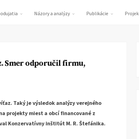
podujatia
Názory a analýzy
Publikácie
Projek
z. Smer odporučil firmu,
íťaz. Taký je výsledok analýzy verejného
 projekty miest a obcí financované z
al Konzervatívny inštitút M. R. Štefánika.