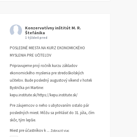
kedy už pracujeme pre
k trom socialistickým
seba
krajom
KI KOMENTUJE
25. AUGUSTA
KI KOMENTUJE
20. AUGUSTA
2025
2025
Konzervatívny inštitút M. R.
Štefánika
1 týždeň pred
POSLEDNÉ MIESTA NA KURZ EKONOMICKÉHO
MYSLENIA PRE UČITEĽOV
Pripravujeme prvý ročník kurzu základov
ekonomického myslenia pre stredoškolských
učiteľov. Bude posledný augustový víkend v hoteli
Bystrička pri Martine:
kepu.institute.sk/https://kepu.institute.sk/
Pre záujemcov o neho s ubytovaním ostalo pár
posledných miest. Môžu sa prihlásiť do 31. júla, čím
skôr, tým lepšie.
Miest pre účastníkov k
...
Zobraziť viac