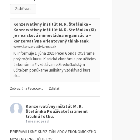
Zistiť viac
Konzervatívny inštitút M. R. Štefánika –
Konzervatívny inštitút M. R. Štefánika (KI)
je nezisková mimovládna organizácia –
konzervatívne orientovaný think-tank.
www.konzervativizmus.sk
KI informuje 1. júna 2026 Peter Gonda Otvárame
prvý ročník kurzu Klasická ekonómia pre učiteľov
# ekonómia # vzdelávanie Stredoškolským
učiteľom ponúkame unikátny vzdelávací kurz
ek...
Zobraziť na Facebooku
·
Zdieľať
Konzervatívny inštitút M. R.
Štefánika
Používateľ si zmenil
titulnú fotku.
1 mesiac pred
PRIPRAVILI SME KURZ ZÁKLADOV EKONOMICKÉHO
MYSLENIA PRE UČITEĽOV