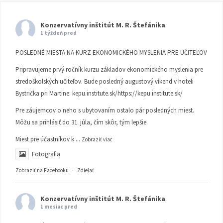
Konzervatívny inštitút M. R. Štefánika
1 týždeň pred
POSLEDNÉ MIESTA NA KURZ EKONOMICKÉHO MYSLENIA PRE UČITEĽOV
Pripravujeme prvý ročník kurzu základov ekonomického myslenia pre
stredoškolských učiteľov. Bude posledný augustový víkend v hoteli
Bystrička pri Martine:
kepu.institute.sk/https://kepu.institute.sk/
Pre záujemcov o neho s ubytovaním ostalo pár posledných miest.
Môžu sa prihlásiť do 31. júla, čím skôr, tým lepšie.
Miest pre účastníkov k
...
Zobraziť viac
Fotografia
Zobraziť na Facebooku
·
Zdieľať
Konzervatívny inštitút M. R. Štefánika
1 mesiac pred