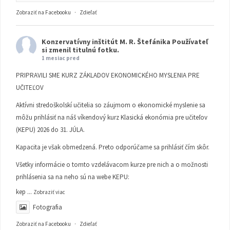
Zobraziť na Facebooku
·
Zdieľať
Konzervatívny inštitút M. R. Štefánika
Používateľ
si zmenil titulnú fotku.
1 mesiac pred
PRIPRAVILI SME KURZ ZÁKLADOV EKONOMICKÉHO MYSLENIA PRE
UČITEĽOV
Aktívni stredoškolskí učitelia so záujmom o ekonomické myslenie sa
môžu prihlásiť na náš víkendový kurz Klasická ekonómia pre učiteľov
(KEPU) 2026 do 31. JÚLA.
Kapacita je však obmedzená. Preto odporúčame sa prihlásiť čím skôr.
Všetky informácie o tomto vzdelávacom kurze pre nich a o možnosti
prihlásenia sa na neho sú na webe KEPU:
kep
...
Zobraziť viac
Fotografia
Zobraziť na Facebooku
·
Zdieľať