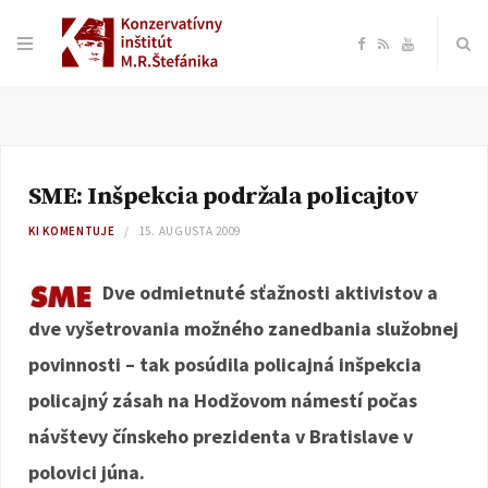
F
R
Y
a
S
o
c
S
u
SME: Inšpekcia podržala policajtov
e
T
KI KOMENTUJE
15. AUGUSTA 2009
b
u
Dve odmietnuté sťažnosti aktivistov a
o
b
dve vyšetrovania možného zanedbania služobnej
povinnosti – tak posúdila policajná inšpekcia
o
e
policajný zásah na Hodžovom námestí počas
k
návštevy čínskeho prezidenta v Bratislave v
polovici júna.