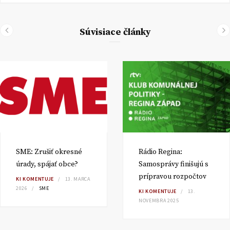
Súvisiace články
SME: Zrušiť okresné
Rádio Regina:
úrady, spájať obce?
Samosprávy finišujú s
prípravou rozpočtov
KI KOMENTUJE
13. MARCA
2026
SME
KI KOMENTUJE
13.
NOVEMBRA 2025