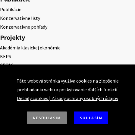
Publikácie
Konzervatívne listy
Konzervatívne pohľady
Projekty
Akadémia klasickej ekonómie
KEPS
CEQLS
Cena Dominika Tatarku
Táto webová stránka využíva cookies na zlepšenie
Cena Ernesta Valka
prehliadania webu a poskytovanie ďalších funkcií.
Študentská esej
Detaily cookies
|
Zásady ochrany osobných údajov
Deň daňového odbremenenia
NESÚHLASÍM
SÚHLASÍM
Nahor