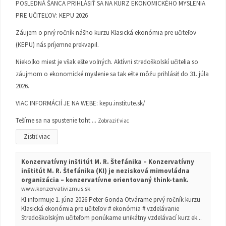
POSLEDNÁ ŠANCA PRIHLÁSIŤ SA NA KURZ EKONOMICKÉHO MYSLENIA
PRE UČITEĽOV: KEPU 2026
Záujem o prvý ročník nášho kurzu Klasická ekonómia pre učiteľov
(KEPU) nás príjemne prekvapil.
Niekoľko miest je však ešte voľných. Aktívni stredoškolskí učitelia so
záujmom o ekonomické myslenie sa tak ešte môžu prihlásiť do 31. júla
2026.
VIAC INFORMÁCIÍ JE NA WEBE:
kepu.institute.sk/
Tešíme sa na spustenie toht
...
Zobraziť viac
Zistiť viac
Konzervatívny inštitút M. R. Štefánika – Konzervatívny
inštitút M. R. Štefánika (KI) je nezisková mimovládna
organizácia – konzervatívne orientovaný think-tank.
www.konzervativizmus.sk
KI informuje 1. júna 2026 Peter Gonda Otvárame prvý ročník kurzu
Klasická ekonómia pre učiteľov # ekonómia # vzdelávanie
Stredoškolským učiteľom ponúkame unikátny vzdelávací kurz ek...