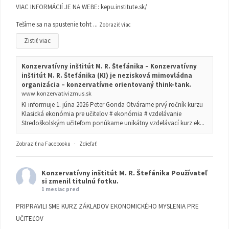
VIAC INFORMÁCIÍ JE NA WEBE:
kepu.institute.sk/
Tešíme sa na spustenie toht
...
Zobraziť viac
Zistiť viac
Konzervatívny inštitút M. R. Štefánika – Konzervatívny
inštitút M. R. Štefánika (KI) je nezisková mimovládna
organizácia – konzervatívne orientovaný think-tank.
www.konzervativizmus.sk
KI informuje 1. júna 2026 Peter Gonda Otvárame prvý ročník kurzu
Klasická ekonómia pre učiteľov # ekonómia # vzdelávanie
Stredoškolským učiteľom ponúkame unikátny vzdelávací kurz ek...
Zobraziť na Facebooku
·
Zdieľať
Konzervatívny inštitút M. R. Štefánika
Používateľ
si zmenil titulnú fotku.
1 mesiac pred
PRIPRAVILI SME KURZ ZÁKLADOV EKONOMICKÉHO MYSLENIA PRE
UČITEĽOV