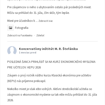
Pre záujemcov o neho s ubytovaním ostalo pár posledných miest.
Môžu sa prihlásiť do 31. júla, čím skôr, tým lepšie.
Miest pre účastníkov k
...
Zobraziť viac
Fotografia
Zobraziť na Facebooku
·
Zdieľať
Konzervatívny inštitút M. R. Štefánika
1 mesiac pred
POSLEDNÁ ŠANCA PRIHLÁSIŤ SA NA KURZ EKONOMICKÉHO MYSLENIA
PRE UČITEĽOV: KEPU 2026
Záujem o prvý ročník nášho kurzu Klasická ekonómia pre učiteľov
(KEPU) nás príjemne prekvapil.
Niekoľko miest je však ešte voľných. Aktívni stredoškolskí učitelia so
záujmom o ekonomické myslenie sa tak ešte môžu prihlásiť do 31. júla
2026.