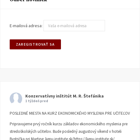
E-mailová adresa:
Konzervatívny inštitút M. R. Štefánika
1 týždeň pred
POSLEDNÉ MIESTA NA KURZ EKONOMICKÉHO MYSLENIA PRE UČITEĽOV
Pripravujeme prvý ročník kurzu základov ekonomického myslenia pre
stredoškolských učiteľov. Bude posledný augustový víkend v hoteli
Bystrička pri Martine:
kepu.institute.sk/https://kepu.institute.sk/