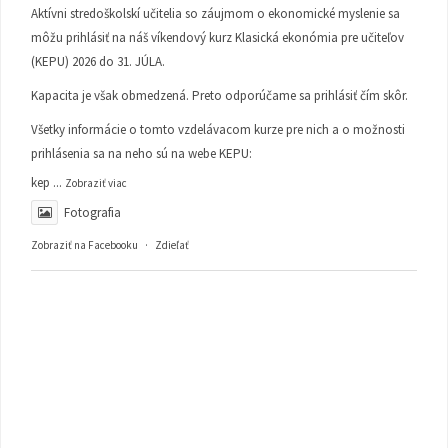
Aktívni stredoškolskí učitelia so záujmom o ekonomické myslenie sa
môžu prihlásiť na náš víkendový kurz Klasická ekonómia pre učiteľov
(KEPU) 2026 do 31. JÚLA.
Kapacita je však obmedzená. Preto odporúčame sa prihlásiť čím skôr.
Všetky informácie o tomto vzdelávacom kurze pre nich a o možnosti
prihlásenia sa na neho sú na webe KEPU:
kep
...
Zobraziť viac
Fotografia
Zobraziť na Facebooku
·
Zdieľať