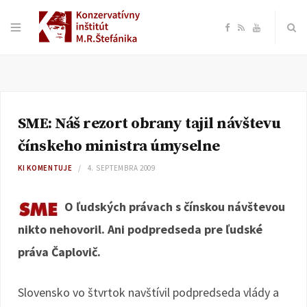
F
R
Y
a
S
o
c
S
u
SME: Náš rezort obrany tajil návštevu
e
T
čínskeho ministra úmyselne
b
u
KI KOMENTUJE
4. SEPTEMBRA 2009
o
b
O ľudských právach s čínskou návštevou
nikto nehovoril. Ani podpredseda pre ľudské
o
e
práva Čaplovič.
k
Slovensko vo štvrtok navštívil podpredseda vlády a