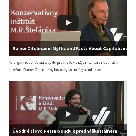
Rainer Zitelmann: Myths and Facts About Capitalism
KI organizoval ďalšiu z cyklu prednášok CEQLS, tentoraz bol naším
hosťom Rainer Zitelmann, historik, sociológ a autor be…
Úvodné slovo Petra Gondu k prednáške Rainera