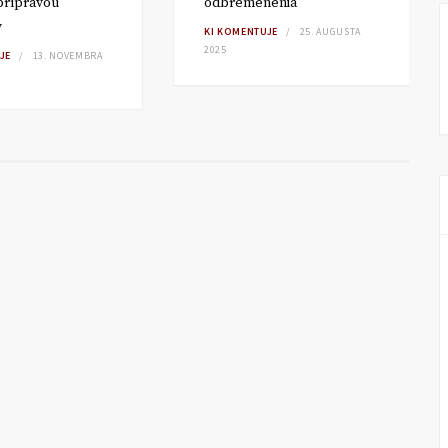
 prípravou
odbremenenia
v
KI KOMENTUJE
25. AUGUSTA
2025
JE
13. NOVEMBRA