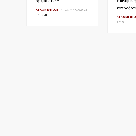
spájať obce?
finišujú s
rozpočto
TA
KI KOMENTUJE
13. MARCA 2026
SME
KI KOMENTU
2025