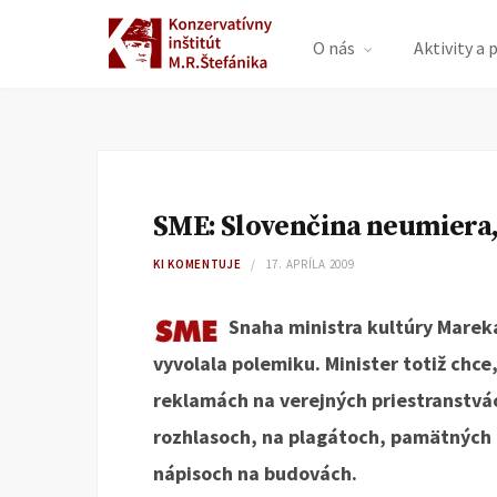
O nás
Aktivity a 
SME: Slovenčina neumiera,
KI KOMENTUJE
17. APRÍLA 2009
Snaha ministra kultúry Mareka
vyvolala polemiku. Minister totiž chce, 
reklamách na verejných priestranstvá
rozhlasoch, na plagátoch, pamätných 
nápisoch na budovách.