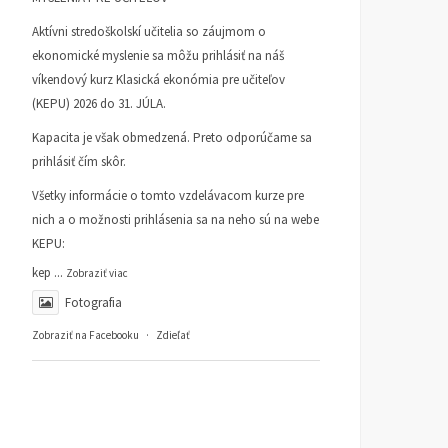
Aktívni stredoškolskí učitelia so záujmom o
ekonomické myslenie sa môžu prihlásiť na náš
víkendový kurz Klasická ekonómia pre učiteľov
(KEPU) 2026 do 31. JÚLA.
Kapacita je však obmedzená. Preto odporúčame sa
prihlásiť čím skôr.
Všetky informácie o tomto vzdelávacom kurze pre
nich a o možnosti prihlásenia sa na neho sú na webe
KEPU:
kep
...
Zobraziť viac
Fotografia
Zobraziť na Facebooku
·
Zdieľať