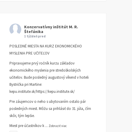
Konzervatívny inštitút M. R.
Štefánika
1 týždeň pred
POSLEDNÉ MIESTA NA KURZ EKONOMICKÉHO
MYSLENIA PRE UČITEĽOV
Pripravujeme prvý ročník kurzu základov
ekonomického myslenia pre stredoškolských
učiteľov. Bude posledný augustový víkend v hoteli
Bystrička pri Martine:
kepu.institute.sk/https://kepu.institute.sk/
Pre záujemcov o neho s ubytovaním ostalo pár
posledných miest. Môžu sa prihlásiť do 31. júla, čím
skôr, tým lepšie.
Miest pre účastníkov k
...
Zobraziť viac