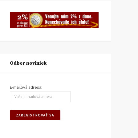
kedy už pracujeme pre
k trom socialistickým
seba
krajom
KI KOMENTUJE
25. AUGUSTA
KI KOMENTUJE
20. AUGUSTA
2025
2025
Odber noviniek
E-mailová adresa: