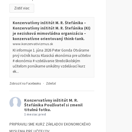
Zistiť viac
Konzervatívny inštitút M. R. Štefánika –
Konzervatívny inštitút M. R. Štefánika (KI)
je nezisková mimovládna organizácia –
konzervatívne orientovaný think-tank.
www.konzervativizmus.sk
KI informuje 1. júna 2026 Peter Gonda Otvárame
prvý ročník kurzu Klasická ekonómia pre učiteľov
# ekonómia # vzdelávanie Stredoškolským
učiteľom ponúkame unikátny vzdelávací kurz
ek...
Zobraziť na Facebooku
·
Zdieľať
Konzervatívny inštitút M. R.
Štefánika
Používateľ si zmenil
titulnú fotku.
1 mesiac pred
PRIPRAVILI SME KURZ ZÁKLADOV EKONOMICKÉHO
MYSLENIA PRE UČITEĽOV