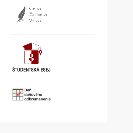
TA3: Konečne prišiel deň,
K bludom SNS o „návrat