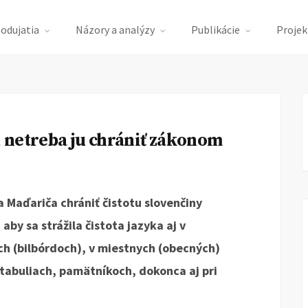
podujatia
Názory a analýzy
Publikácie
Projek
 netreba ju chrániť zákonom
 Maďariča chrániť čistotu slovenčiny
aby sa strážila čistota jazyka aj v
ch (bilbórdoch), v miestnych (obecných)
tabuliach, pamätníkoch, dokonca aj pri