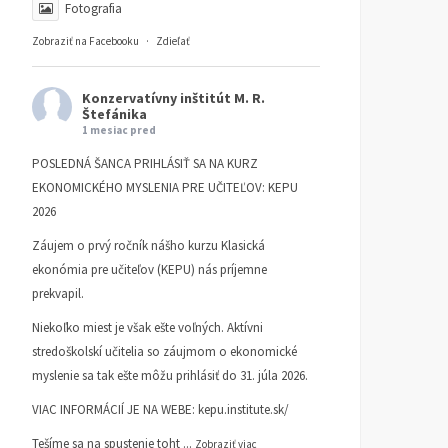
Fotografia
Zobraziť na Facebooku
·
Zdieľať
Konzervatívny inštitút M. R.
Štefánika
1 mesiac pred
POSLEDNÁ ŠANCA PRIHLÁSIŤ SA NA KURZ
EKONOMICKÉHO MYSLENIA PRE UČITEĽOV: KEPU
2026
Záujem o prvý ročník nášho kurzu Klasická
ekonómia pre učiteľov (KEPU) nás príjemne
prekvapil.
Niekoľko miest je však ešte voľných. Aktívni
stredoškolskí učitelia so záujmom o ekonomické
myslenie sa tak ešte môžu prihlásiť do 31. júla 2026.
VIAC INFORMÁCIÍ JE NA WEBE:
kepu.institute.sk/
Tešíme sa na spustenie toht
...
Zobraziť viac