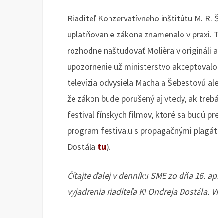
Riaditeľ Konzervatívneho inštitútu M. R.
uplatňovanie zákona znamenalo v praxi. T
rozhodne naštudovať Molièra v origináli 
upozornenie už ministerstvo akceptovalo
televízia odvysiela Macha a Šebestovú ale
že zákon bude porušený aj vtedy, ak trebá
festival fínskych filmov, ktoré sa budú p
program festivalu s propagačnými plagátmi
Dostála
tu
).
Čítajte ďalej v denníku SME zo dňa 16. apr
vyjadrenia riaditeľa KI Ondreja Dostála.