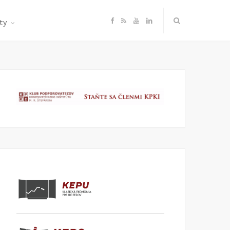
F
R
Y
L
ty
a
S
o
i
c
S
u
n
e
T
k
b
u
e
o
b
d
o
e
I
k
n