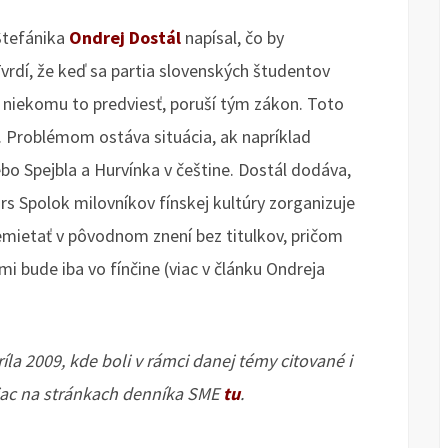
 Štefánika
Ondrej Dostál
napísal, čo by
vrdí, že keď sa partia slovenských študentov
a niekomu to predviesť, poruší tým zákon. Toto
. Problémom ostáva situácia, ak napríklad
bo Spejbla a Hurvínka v češtine. Dostál dodáva,
rs Spolok milovníkov fínskej kultúry zorganizuje
remietať v pôvodnom znení bez titulkov, pričom
 bude iba vo fínčine (viac v článku Ondreja
íla 2009, kde boli v rámci danej témy citované i
 Viac na stránkach denníka SME
tu
.