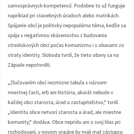
samosprávnych kompetencií. Podobne to už funguje
napríklad pri stavebných úradoch alebo matrikách.
Spájanie obcí je politicky nepopulárna téma, keďže sa
spája s negatívnou skúsenosťou z budovania
strediskových obcí počas komunizmu i s obavami zo
straty identity. Sloboda tvrdí, že tieto obavy sa na
Západe nepotvrdili.
„Zlučovaním obcí nezmizne tabuľa s názvom
miestnej časti, erb ani história, akurát nebude v
každej obci starosta, úrad a zastupiteľstvo,“ tvrdí.
„Identitu obce netvorí starosta a úrad, ale miestne
komunity,“ dodáva. Obce neprídu ani o svoj hlas pri
rozhodovaní, v novom orgáne by mali mať zástupcu