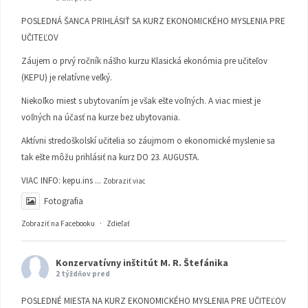
POSLEDNÁ ŠANCA PRIHLÁSIŤ SA KURZ EKONOMICKÉHO MYSLENIA PRE
UČITEĽOV
Záujem o prvý ročník nášho kurzu Klasická ekonómia pre učiteľov
(KEPU) je relatívne veľký.
Niekoľko miest s ubytovaním je však ešte voľných. A viac miest je
voľných na účasť na kurze bez ubytovania.
Aktívni stredoškolskí učitelia so záujmom o ekonomické myslenie sa
tak ešte môžu prihlásiť na kurz DO 23. AUGUSTA.
VIAC INFO:
kepu.ins
...
Zobraziť viac
Fotografia
Zobraziť na Facebooku
·
Zdieľať
Konzervatívny inštitút M. R. Štefánika
2 týždňov pred
POSLEDNÉ MIESTA NA KURZ EKONOMICKÉHO MYSLENIA PRE UČITEĽOV