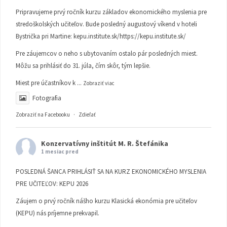
Pripravujeme prvý ročník kurzu základov ekonomického myslenia pre
stredoškolských učiteľov. Bude posledný augustový víkend v hoteli
Bystrička pri Martine:
kepu.institute.sk/https://kepu.institute.sk/
Pre záujemcov o neho s ubytovaním ostalo pár posledných miest.
Môžu sa prihlásiť do 31. júla, čím skôr, tým lepšie.
Miest pre účastníkov k
...
Zobraziť viac
Fotografia
Zobraziť na Facebooku
·
Zdieľať
Konzervatívny inštitút M. R. Štefánika
1 mesiac pred
POSLEDNÁ ŠANCA PRIHLÁSIŤ SA NA KURZ EKONOMICKÉHO MYSLENIA
PRE UČITEĽOV: KEPU 2026
Záujem o prvý ročník nášho kurzu Klasická ekonómia pre učiteľov
(KEPU) nás príjemne prekvapil.