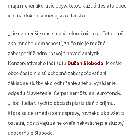
majú menej ako tisíc obyvateľov, každá desiata obec
ich má dokonca menej ako dvesto.
„Tie najmenšie obce majú celoročný rozpočet menší
ako mnoho domácností, za čo nie je možné
zabezpečiť žiadny rozvoj,“ hovorí analytik
Konzervatívneho inštitútu
Dušan Sloboda
. Menšie
obce často nie sú schopné zabezpečovať ani
základné služby ako odhŕňanie snehu, vynášanie
odpadu či svietenie. Čerpať nemôžu ani eurofondy.
„Hoci ľudia v týchto obciach platia daň z príjmu,
ktorá sa delí medzi samosprávy, rovnako ako všetci
ostatní, dostávajú za ne oveľa nekvalitnejšie služby,“
upozorňuje Sloboda.