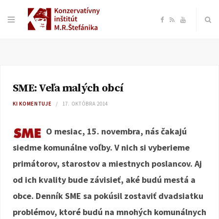
F
R
Y
a
S
o
c
S
u
SME: Veľa malých obcí
e
T
KI KOMENTUJE
17. OKTÓBRA 2014
b
u
O mesiac, 15. novembra, nás čakajú
o
b
siedme komunálne voľby. V nich si vyberieme
primátorov, starostov a miestnych poslancov. Aj
o
e
od ich kvality bude závisieť, aké budú mestá a
k
obce. Denník SME sa pokúsil zostaviť dvadsiatku
problémov, ktoré budú na mnohých komunálnych