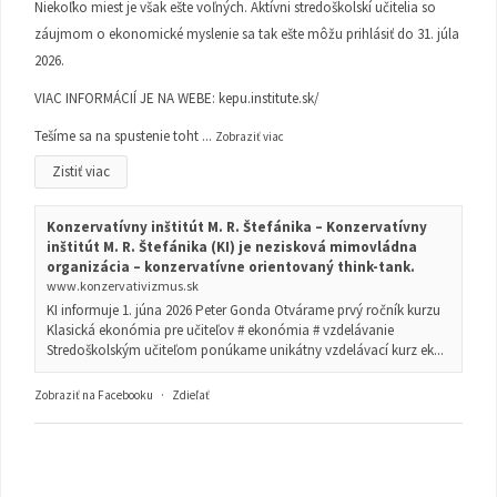
Niekoľko miest je však ešte voľných. Aktívni stredoškolskí učitelia so
záujmom o ekonomické myslenie sa tak ešte môžu prihlásiť do 31. júla
2026.
VIAC INFORMÁCIÍ JE NA WEBE:
kepu.institute.sk/
Tešíme sa na spustenie toht
...
Zobraziť viac
Zistiť viac
Konzervatívny inštitút M. R. Štefánika – Konzervatívny
inštitút M. R. Štefánika (KI) je nezisková mimovládna
organizácia – konzervatívne orientovaný think-tank.
www.konzervativizmus.sk
KI informuje 1. júna 2026 Peter Gonda Otvárame prvý ročník kurzu
Klasická ekonómia pre učiteľov # ekonómia # vzdelávanie
Stredoškolským učiteľom ponúkame unikátny vzdelávací kurz ek...
Zobraziť na Facebooku
·
Zdieľať