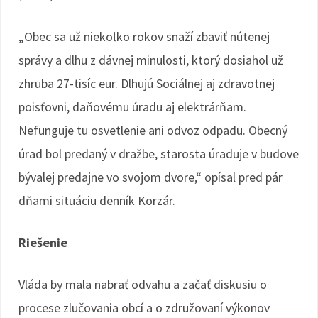
„Obec sa už niekoľko rokov snaží zbaviť nútenej
správy a dlhu z dávnej minulosti, ktorý dosiahol už
zhruba 27-tisíc eur. Dlhujú Sociálnej aj zdravotnej
poisťovni, daňovému úradu aj elektrárňam.
Nefunguje tu osvetlenie ani odvoz odpadu. Obecný
úrad bol predaný v dražbe, starosta úraduje v budove
bývalej predajne vo svojom dvore,“ opísal pred pár
dňami situáciu denník Korzár.
Riešenie
Vláda by mala nabrať odvahu a začať diskusiu o
procese zlučovania obcí a o združovaní výkonov