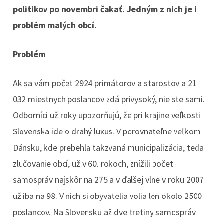
politikov po novembri čakať. Jedným z nich je i
problém malých obcí.
Problém
Ak sa vám počet 2924 primátorov a starostov a 21
032 miestnych poslancov zdá privysoký, nie ste sami.
Odborníci už roky upozorňujú, že pri krajine veľkosti
Slovenska ide o drahý luxus. V porovnateľne veľkom
Dánsku, kde prebehla takzvaná municipalizácia, teda
zlučovanie obcí, už v 60. rokoch, znížili počet
samospráv najskôr na 275 a v ďalšej vlne v roku 2007
už iba na 98. V nich si obyvatelia volia len okolo 2500
poslancov. Na Slovensku až dve tretiny samospráv