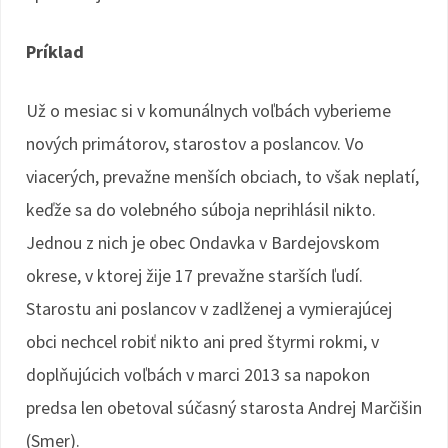
Príklad
Už o mesiac si v komunálnych voľbách vyberieme
nových primátorov, starostov a poslancov. Vo
viacerých, prevažne menších obciach, to však neplatí,
keďže sa do volebného súboja neprihlásil nikto.
Jednou z nich je obec Ondavka v Bardejovskom
okrese, v ktorej žije 17 prevažne starších ľudí.
Starostu ani poslancov v zadlženej a vymierajúcej
obci nechcel robiť nikto ani pred štyrmi rokmi, v
doplňujúcich voľbách v marci 2013 sa napokon
predsa len obetoval súčasný starosta Andrej Marčišin
(Smer).