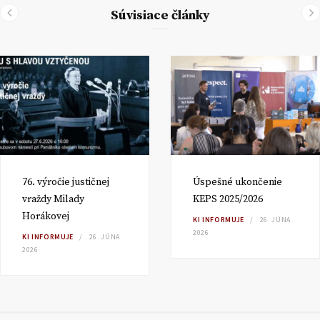
Súvisiace články
76. výročie justičnej
Úspešné ukončenie
vraždy Milady
KEPS 2025/2026
Horákovej
KI INFORMUJE
26. JÚNA
2026
KI INFORMUJE
26. JÚNA
2026