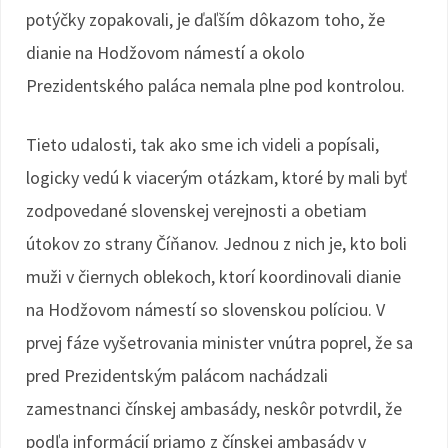
potýčky zopakovali, je ďaľším dôkazom toho, že
dianie na Hodžovom námestí a okolo
Prezidentského paláca nemala plne pod kontrolou.
Tieto udalosti, tak ako sme ich videli a popísali,
logicky vedú k viacerým otázkam, ktoré by mali byť
zodpovedané slovenskej verejnosti a obetiam
útokov zo strany Číňanov. Jednou z nich je, kto boli
muži v čiernych oblekoch, ktorí koordinovali dianie
na Hodžovom námestí so slovenskou políciou. V
prvej fáze vyšetrovania minister vnútra poprel, že sa
pred Prezidentským palácom nachádzali
zamestnanci čínskej ambasády, neskôr potvrdil, že
podľa informácií priamo z čínskej ambasády v