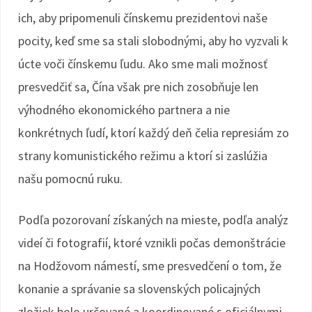
ich, aby pripomenuli čínskemu prezidentovi naše
pocity, keď sme sa stali slobodnými, aby ho vyzvali k
úcte voči čínskemu ľudu. Ako sme mali možnosť
presvedčiť sa, Čína však pre nich zosobňuje len
výhodného ekonomického partnera a nie
konkrétnych ľudí, ktorí každý deň čelia represiám zo
strany komunistického režimu a ktorí si zaslúžia
našu pomocnú ruku.
Podľa pozorovaní získaných na mieste, podľa analýz
videí či fotografií, ktoré vznikli počas demonštrácie
na Hodžovom námestí, sme presvedčení o tom, že
konanie a správanie sa slovenských policajných
zložiek bolo určované a koordinované s oficiálnymi