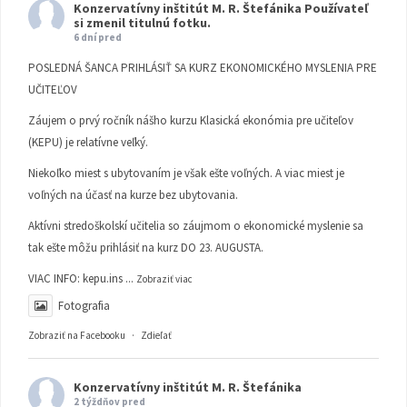
Konzervatívny inštitút M. R. Štefánika
Používateľ
si zmenil titulnú fotku.
6 dní pred
POSLEDNÁ ŠANCA PRIHLÁSIŤ SA KURZ EKONOMICKÉHO MYSLENIA PRE
UČITEĽOV
Záujem o prvý ročník nášho kurzu Klasická ekonómia pre učiteľov
(KEPU) je relatívne veľký.
Niekoľko miest s ubytovaním je však ešte voľných. A viac miest je
voľných na účasť na kurze bez ubytovania.
Aktívni stredoškolskí učitelia so záujmom o ekonomické myslenie sa
tak ešte môžu prihlásiť na kurz DO 23. AUGUSTA.
VIAC INFO:
kepu.ins
...
Zobraziť viac
Fotografia
Zobraziť na Facebooku
·
Zdieľať
Konzervatívny inštitút M. R. Štefánika
2 týždňov pred