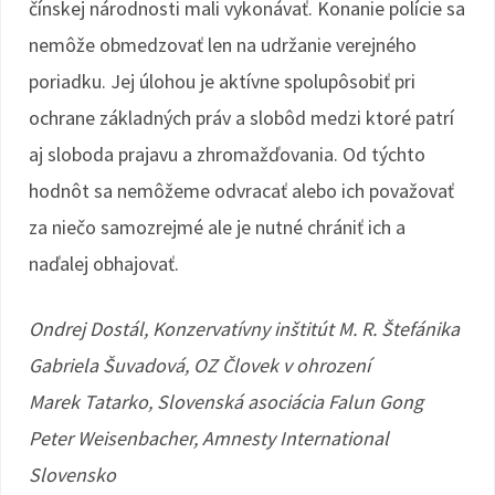
čínskej národnosti mali vykonávať. Konanie polície sa
nemôže obmedzovať len na udržanie verejného
poriadku. Jej úlohou je aktívne spolupôsobiť pri
ochrane základných práv a slobôd medzi ktoré patrí
aj sloboda prajavu a zhromažďovania. Od týchto
hodnôt sa nemôžeme odvracať alebo ich považovať
za niečo samozrejmé ale je nutné chrániť ich a
naďalej obhajovať.
Ondrej Dostál, Konzervatívny inštitút M. R. Štefánika
Gabriela Šuvadová, OZ Človek v ohrození
Marek Tatarko, Slovenská asociácia Falun Gong
Peter Weisenbacher, Amnesty International
Slovensko