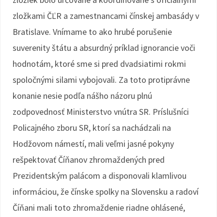
zložkami ČĽR a zamestnancami čínskej ambasády v
Bratislave. Vnímame to ako hrubé porušenie
suverenity štátu a absurdný príklad ignorancie voči
hodnotám, ktoré sme si pred dvadsiatimi rokmi
spoločnými silami vybojovali. Za toto protiprávne
konanie nesie podľa nášho názoru plnú
zodpovednosť Ministerstvo vnútra SR. Príslušníci
Policajného zboru SR, ktorí sa nachádzali na
Hodžovom námestí, mali veľmi jasné pokyny
rešpektovať Číňanov zhromaždených pred
Prezidentským palácom a disponovali klamlivou
informáciou, že čínske spolky na Slovensku a radoví
Číňani mali toto zhromaždenie riadne ohlásené,