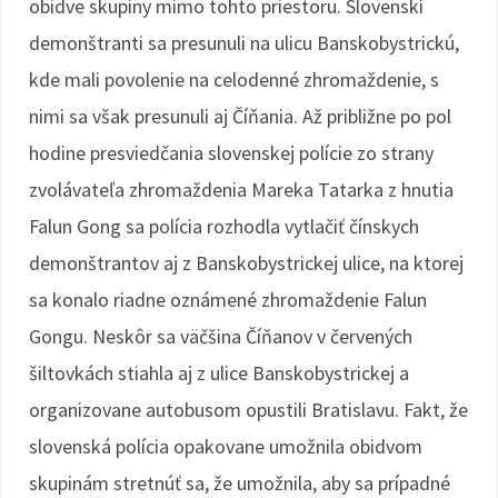
obidve skupiny mimo tohto priestoru. Slovenskí
demonštranti sa presunuli na ulicu Banskobystrickú,
kde mali povolenie na celodenné zhromaždenie, s
nimi sa však presunuli aj Číňania. Až približne po pol
hodine presviedčania slovenskej polície zo strany
zvolávateľa zhromaždenia Mareka Tatarka z hnutia
Falun Gong sa polícia rozhodla vytlačiť čínskych
demonštrantov aj z Banskobystrickej ulice, na ktorej
sa konalo riadne oznámené zhromaždenie Falun
Gongu. Neskôr sa väčšina Číňanov v červených
šiltovkách stiahla aj z ulice Banskobystrickej a
organizovane autobusom opustili Bratislavu. Fakt, že
slovenská polícia opakovane umožnila obidvom
skupinám stretnúť sa, že umožnila, aby sa prípadné