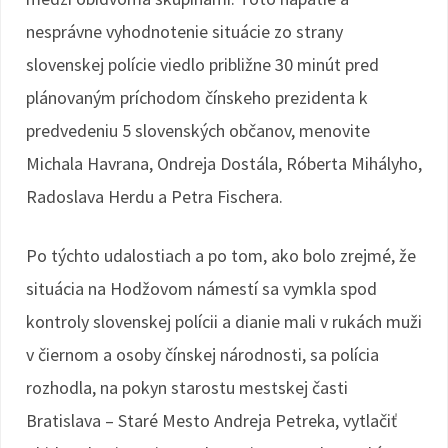
nesprávne vyhodnotenie situácie zo strany
slovenskej polície viedlo približne 30 minút pred
plánovaným príchodom čínskeho prezidenta k
predvedeniu 5 slovenských občanov, menovite
Michala Havrana, Ondreja Dostála, Róberta Mihályho,
Radoslava Herdu a Petra Fischera.
Po týchto udalostiach a po tom, ako bolo zrejmé, že
situácia na Hodžovom námestí sa vymkla spod
kontroly slovenskej polícii a dianie mali v rukách muži
v čiernom a osoby čínskej národnosti, sa polícia
rozhodla, na pokyn starostu mestskej časti
Bratislava – Staré Mesto Andreja Petreka, vytlačiť