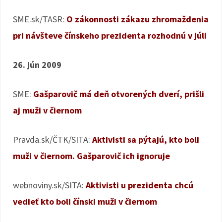
SME.sk/TASR:
O zákonnosti zákazu zhromaždenia
pri návšteve čínskeho prezidenta rozhodnú v júli
26. jún 2009
SME:
Gašparovič má deň otvorených dverí, prišli
aj muži v čiernom
Pravda.sk/ČTK/SITA:
Aktivisti sa pýtajú, kto boli
muži v čiernom. Gašparovič ich ignoruje
webnoviny.sk/SITA:
Aktivisti u prezidenta chcú
vedieť kto boli čínski muži v čiernom