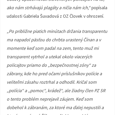
ako nám strhávajú plagáty a ničia nám ich,“
popísala
udalosti Gabriela Šuvadová z OZ Človek v ohrození.
„Po približne piatich minútach držania transparentu
ma napadol päsťou do chrbta urastený Čínan a v
momente keď som padal na zem, tento muž mi
transparent vytrhol a utekal okolo viacerých
policajtov priamo do „bezpečnostnej zóny“ za
zábrany, kde ho pred očami príslušníkov polície a
veliteľmi zásahu roztrhal a odhodil. Kričal som
„polícia“ a „pomoc“, krádež“, ale žiadny člen PZ SR
o tento problém neprejavil záujem. Keď som
dobehol k zábranám, za ktoré ma ďalej nepustili a