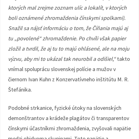
ktorých mal zrejme zoznam ulíc a lokalít, v ktorých
boli oznámené zhromaždenia čínskymi spolkami).
Snažil sa nájsť informáciu o tom, že Číňania majú aj
tu „povolené“ zhromaždenie. Po chvíli však papier
zložil a tvrdil, že aj tu to majú ohlásené, ale na moju
výzvu, aby mi to ukázal tak neurobil a odišiel,“
takto
vnímal spoluprácu slovenskej polície a mužov v
čiernom Ivan Kuhn z Konzervatívneho inštitútu M. R.
Štefánika.
Podobné strkanice, fyzické útoky na slovenských
demonštrantov a krádeže plagátov či transparentov
čínskymi účastníkmi zhromaždenia, zvyšovali napätie
medzi obidvoma skupinami. Toto napätie a