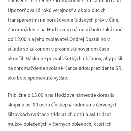
ohlásené celodenné zhromaždenie, od samého rána.
Upozorňovali širokú verejnosť a okoloidúcich
transparentmi na porušovanie ľudských práv v Číne.
Zhromaždenie na Hodžovom námestí bolo zakázané
od 12.00 h a jeho zvolávateľ Ondrej Dostál ho v
súlade so zákonom v presne stanovenom čase
ukončil. Následne pozval všetkých občanov, aby prišli
na zhromaždenie zvolané Kanceláriou prezidenta SR,
ako bolo spomenuté vyššie.
Približne o 13.00 h na Hodžove námestie dorazila
skupina asi 80 osôb čínskej národnosti v červených
šiltovkách (vrátane tridsiatich detí) a asi tridsať
mužov oblečených v čiernych oblekoch, ktorí ich