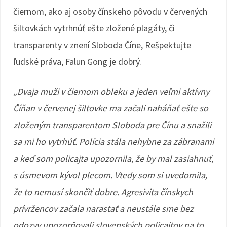
čiernom, ako aj osoby čínskeho pôvodu v červených
šiltovkách vytrhnúť ešte zložené plagáty, či
transparenty v znení Sloboda Číne, Rešpektujte
ľudské práva, Falun Gong je dobrý.
„Dvaja muži v čiernom obleku a jeden veľmi aktívny
Číňan v červenej šiltovke ma začali naháňať ešte so
zloženým transparentom Sloboda pre Čínu a snažili
sa mi ho vytrhúť. Polícia stála nehybne za zábranami
a keď som policajta upozornila, že by mal zasiahnuť,
s úsmevom kývol plecom. Vtedy som si uvedomila,
že to nemusí skončiť dobre. Agresivita čínskych
prívržencov začala narastať a neustále sme bez
odozvy upozorňovali slovenských policajtov na to,