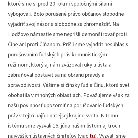
ktoré sme si pred 20 rokmi spoločnými silami
vybojovali. Bolo porušené právo občanov slobodne
vyjadriť svoj názor a slobodne sa zhromažďiť. Na
Hodžovo námestie sme neprišli demonštrovať proti
Číne ani proti Číňanom. Prišli sme vyjadriť nesúhlas s
porušovaním ľudských práv komunistickým
režimom, ktorý aj nám zväzoval ruky a ústa a
zabraňoval postaviť sa na obranu pravdy a
spravodlivosti. Vážime si čínsky ľud a Čínu, ktorá svet
obohatila v mnohých oblastiach. Považujeme však za
našu povinnosť upozorniť na porušovanie ľudských
práv v tejto najľudnatejšej krajine sveta. K tomu
istému sme vyzvali 15. júna našim listom aj troch
najvyšších ústavných činiteľov (viac
tu
). Vyzvali sme