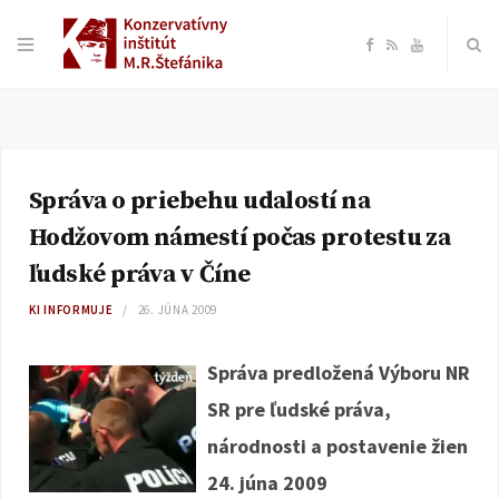
F
R
Y
a
S
o
c
S
u
Správa o priebehu udalostí na
e
T
Hodžovom námestí počas protestu za
b
u
ľudské práva v Číne
KI INFORMUJE
26. JÚNA 2009
o
b
Správa predložená Výboru NR
o
e
SR pre ľudské práva,
k
národnosti a postavenie žien
24. júna 2009