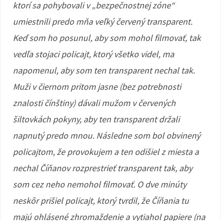
ktorí sa pohybovali v „bezpečnostnej zóne“
umiestnili predo mňa veľký červený transparent.
Keď som ho posunul, aby som mohol filmovať, tak
vedľa stojaci policajt, ktorý všetko videl, ma
napomenul, aby som ten transparent nechal tak.
Muži v čiernom pritom jasne (bez potrebnosti
znalosti čínštiny) dávali mužom v červených
šiltovkách pokyny, aby ten transparent držali
napnutý predo mnou. Následne som bol obvinený
policajtom, že provokujem a ten odišiel z miesta a
nechal Číňanov rozprestrieť transparent tak, aby
som cez neho nemohol filmovať. O dve minúty
neskôr prišiel policajt, ktorý tvrdil, že Číňania tu
majú ohlásené zhromaždenie a vytiahol papiere (na