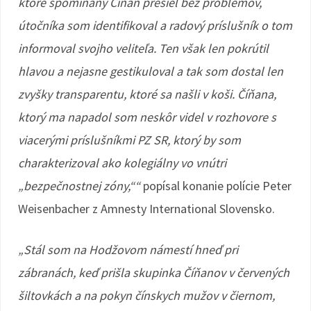
ktoré spomínaný Číňan prešiel bez problémov,
útočníka som identifikoval a radový príslušník o tom
informoval svojho veliteľa. Ten však len pokrútil
hlavou a nejasne gestikuloval a tak som dostal len
zvyšky transparentu, ktoré sa našli v koši. Číňana,
ktorý ma napadol som neskôr videl v rozhovore s
viacerými príslušníkmi PZ SR, ktorý by som
charakterizoval ako kolegiálny vo vnútri
„bezpečnostnej zóny,““
popísal konanie polície Peter
Weisenbacher z Amnesty International Slovensko.
„Stál som na Hodžovom námestí hneď pri
zábranách, keď prišla skupinka Číňanov v červených
šiltovkách a na pokyn čínskych mužov v čiernom,