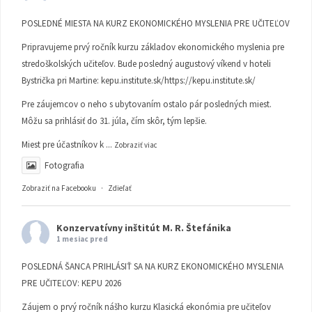
POSLEDNÉ MIESTA NA KURZ EKONOMICKÉHO MYSLENIA PRE UČITEĽOV
Pripravujeme prvý ročník kurzu základov ekonomického myslenia pre
stredoškolských učiteľov. Bude posledný augustový víkend v hoteli
Bystrička pri Martine:
kepu.institute.sk/https://kepu.institute.sk/
Pre záujemcov o neho s ubytovaním ostalo pár posledných miest.
Môžu sa prihlásiť do 31. júla, čím skôr, tým lepšie.
Miest pre účastníkov k
...
Zobraziť viac
Fotografia
Zobraziť na Facebooku
·
Zdieľať
Konzervatívny inštitút M. R. Štefánika
1 mesiac pred
POSLEDNÁ ŠANCA PRIHLÁSIŤ SA NA KURZ EKONOMICKÉHO MYSLENIA
PRE UČITEĽOV: KEPU 2026
Záujem o prvý ročník nášho kurzu Klasická ekonómia pre učiteľov