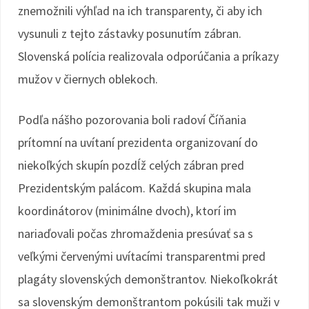
znemožnili výhľad na ich transparenty, či aby ich
vysunuli z tejto zástavky posunutím zábran.
Slovenská polícia realizovala odporúčania a príkazy
mužov v čiernych oblekoch.
Podľa nášho pozorovania boli radoví Číňania
prítomní na uvítaní prezidenta organizovaní do
niekoľkých skupín pozdĺž celých zábran pred
Prezidentským palácom. Každá skupina mala
koordinátorov (minimálne dvoch), ktorí im
nariaďovali počas zhromaždenia presúvať sa s
veľkými červenými uvítacími transparentmi pred
plagáty slovenských demonštrantov. Niekoľkokrát
sa slovenským demonštrantom pokúsili tak muži v