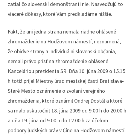
zatiaľ čo slovenskí demonštranti nie. Nasvedčujú to
viaceré dôkazy, ktoré Vám predkladáme nižšie.
Fakt, že ani jedna strana nemala riadne ohlásené
zhromaždenie na Hodžovom námestí, neznamená,
že obidve strany a individuálni slovenskí občania,
nemali právo prísť na zhromaždenie ohlásené
Kanceláriou prezidenta SR. Dňa 10. júna 2009 o 15.15
h totiž prijal Miestny úrad mestskej časti Bratislava-
Staré Mesto oznámenie o zvolaní verejného
zhromaždenia, ktoré oznámil Ondrej Dostál a ktoré
sa malo uskutočniť 18. júna 2009 od 9.00 h do 20.00 h
a dňa 19. júna od 9.00 h do 12.00 h za účelom
podpory ľudských práv v Číne na Hodžovom námestí