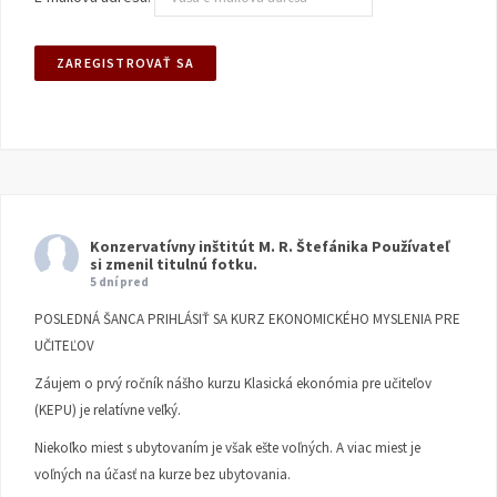
Konzervatívny inštitút M. R. Štefánika
Používateľ
si zmenil titulnú fotku.
5 dní pred
POSLEDNÁ ŠANCA PRIHLÁSIŤ SA KURZ EKONOMICKÉHO MYSLENIA PRE
UČITEĽOV
Záujem o prvý ročník nášho kurzu Klasická ekonómia pre učiteľov
(KEPU) je relatívne veľký.
Niekoľko miest s ubytovaním je však ešte voľných. A viac miest je
voľných na účasť na kurze bez ubytovania.