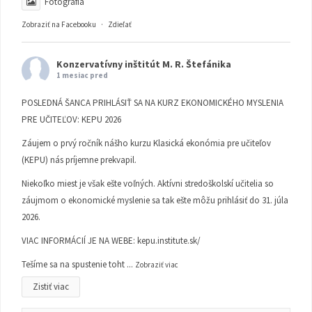
Fotografia
Zobraziť na Facebooku
·
Zdieľať
Konzervatívny inštitút M. R. Štefánika
1 mesiac pred
POSLEDNÁ ŠANCA PRIHLÁSIŤ SA NA KURZ EKONOMICKÉHO MYSLENIA
PRE UČITEĽOV: KEPU 2026
Záujem o prvý ročník nášho kurzu Klasická ekonómia pre učiteľov
(KEPU) nás príjemne prekvapil.
Niekoľko miest je však ešte voľných. Aktívni stredoškolskí učitelia so
záujmom o ekonomické myslenie sa tak ešte môžu prihlásiť do 31. júla
2026.
VIAC INFORMÁCIÍ JE NA WEBE:
kepu.institute.sk/
Tešíme sa na spustenie toht
...
Zobraziť viac
Zistiť viac