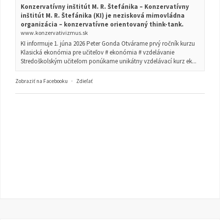
Konzervatívny inštitút M. R. Štefánika – Konzervatívny
inštitút M. R. Štefánika (KI) je nezisková mimovládna
organizácia – konzervatívne orientovaný think-tank.
www.konzervativizmus.sk
KI informuje 1. júna 2026 Peter Gonda Otvárame prvý ročník kurzu
Klasická ekonómia pre učiteľov # ekonómia # vzdelávanie
Stredoškolským učiteľom ponúkame unikátny vzdelávací kurz ek...
Zobraziť na Facebooku
·
Zdieľať