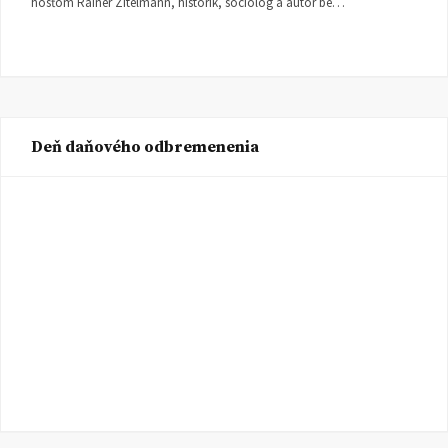
hosťom Rainer Zitelmann, historik, sociológ a autor be…
Deň daňového odbremenenia