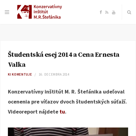
F
R
Y
a
S
o
c
S
u
Študentská esej 2014 a Cena Ernesta
e
T
Valka
b
u
KI KOMENTUJE
16. DECEMBRA 2014
o
b
Konzervatívny inštitút M. R. Štefánika udeľoval
ocenenia pre víťazov dvoch študentských súťaží.
o
e
Videoreport nájdete
tu
.
k