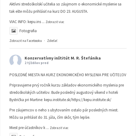
Aktívni stredoškolskí učitelia so záujmom o ekonomické myslenie sa
tak ešte môžu prihlásiť na kurz DO 23. AUGUSTA.
VIAC INFO:
kepu.ins
...
Zobraziť viac
Fotografia
Zobraziť na Facebooku
·
Zdieľať
Konzervatívny inštitút M. R. Štefánika
2 týždňov pred
POSLEDNÉ MIESTA NA KURZ EKONOMICKÉHO MYSLENIA PRE UČITEĽOV
Pripravujeme prvý ročník kurzu základov ekonomického myslenia pre
stredoškolských učiteľov. Bude posledný augustový víkend v hoteli
Bystrička pri Martine:
kepu.institute.sk/https://kepu.institute.sk/
Pre záujemcov o neho s ubytovaním ostalo pár posledných miest.
Môžu sa prihlásiť do 31. júla, čím skôr, tým lepšie.
Miest pre účastníkov k
...
Zobraziť viac