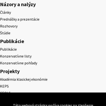
Názory a nalýzy
Články
Prednášky a prezentácie
Rozhovory
Štúdie
Publikácie
Publikácie
Konzervatívne listy
Konzervatívne pohľady
Projekty
Akadémia klasickej ekonómie
KEPS
CEQLS
Cena Dominika Tatarku
Táto webová stránka využíva cookies na zlepšenie