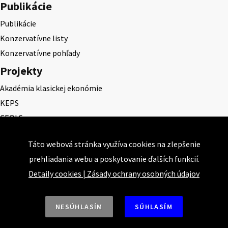
Publikácie
Publikácie
Konzervatívne listy
Konzervatívne pohľady
Projekty
Akadémia klasickej ekonómie
KEPS
CEQLS
Cena Dominika Tatarku
Táto webová stránka využíva cookies na zlepšenie
Cena Ernesta Valka
prehliadania webu a poskytovanie ďalších funkcií.
Študentská esej
Detaily cookies
|
Zásady ochrany osobných údajov
Deň daňového odbremenenia
NESÚHLASÍM
SÚHLASÍM
Nahor