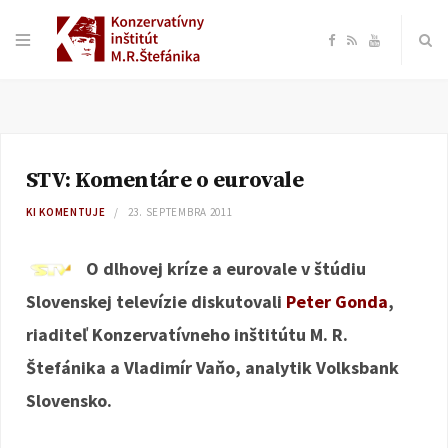
F
R
Y
a
S
o
c
S
u
STV: Komentáre o eurovale
e
T
KI KOMENTUJE
23. SEPTEMBRA 2011
b
u
O dlhovej kríze a eurovale v štúdiu
o
b
Slovenskej televízie diskutovali
Peter Gonda
,
riaditeľ Konzervatívneho inštitútu M. R.
o
e
Štefánika a Vladimír Vaňo, analytik Volksbank
k
Slovensko.