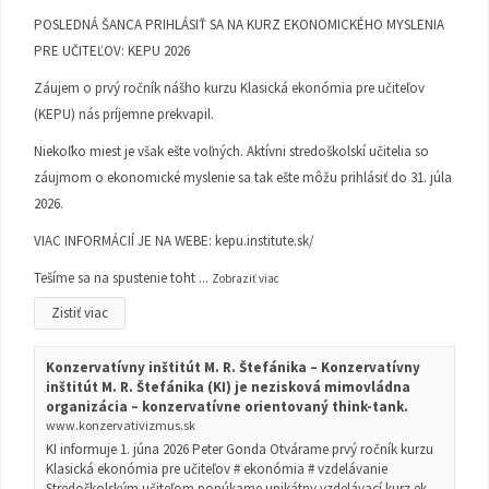
POSLEDNÁ ŠANCA PRIHLÁSIŤ SA NA KURZ EKONOMICKÉHO MYSLENIA
PRE UČITEĽOV: KEPU 2026
Záujem o prvý ročník nášho kurzu Klasická ekonómia pre učiteľov
(KEPU) nás príjemne prekvapil.
Niekoľko miest je však ešte voľných. Aktívni stredoškolskí učitelia so
záujmom o ekonomické myslenie sa tak ešte môžu prihlásiť do 31. júla
2026.
VIAC INFORMÁCIÍ JE NA WEBE:
kepu.institute.sk/
Tešíme sa na spustenie toht
...
Zobraziť viac
Zistiť viac
Konzervatívny inštitút M. R. Štefánika – Konzervatívny
inštitút M. R. Štefánika (KI) je nezisková mimovládna
organizácia – konzervatívne orientovaný think-tank.
www.konzervativizmus.sk
KI informuje 1. júna 2026 Peter Gonda Otvárame prvý ročník kurzu
Klasická ekonómia pre učiteľov # ekonómia # vzdelávanie
Stredoškolským učiteľom ponúkame unikátny vzdelávací kurz ek...