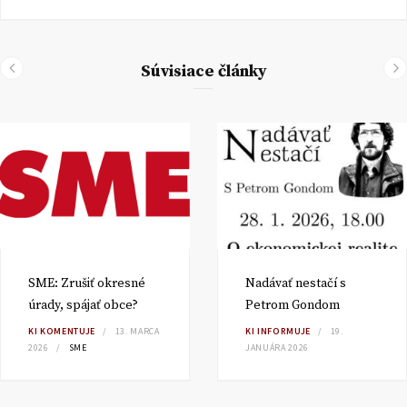
Súvisiace články
SME: Zrušiť okresné
Nadávať nestačí s
úrady, spájať obce?
Petrom Gondom
KI KOMENTUJE
13. MARCA
KI INFORMUJE
19.
2026
SME
JANUÁRA 2026