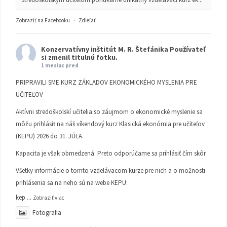
Zobraziť na Facebooku
·
Zdieľať
Konzervatívny inštitút M. R. Štefánika
Používateľ
si zmenil titulnú fotku.
1 mesiac pred
PRIPRAVILI SME KURZ ZÁKLADOV EKONOMICKÉHO MYSLENIA PRE
UČITEĽOV
Aktívni stredoškolskí učitelia so záujmom o ekonomické myslenie sa
môžu prihlásiť na náš víkendový kurz Klasická ekonómia pre učiteľov
(KEPU) 2026 do 31. JÚLA.
Kapacita je však obmedzená. Preto odporúčame sa prihlásiť čím skôr.
Všetky informácie o tomto vzdelávacom kurze pre nich a o možnosti
prihlásenia sa na neho sú na webe KEPU:
kep
...
Zobraziť viac
Fotografia