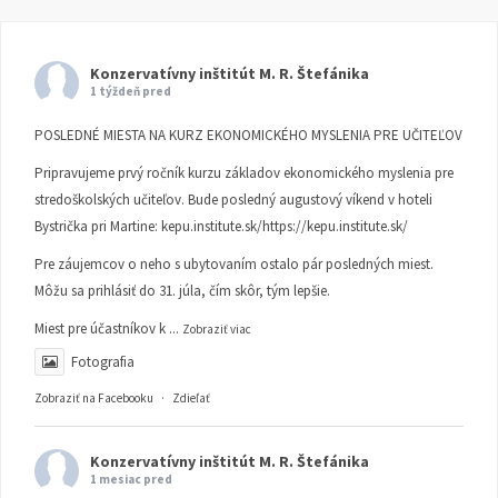
Konzervatívny inštitút M. R. Štefánika
1 týždeň pred
POSLEDNÉ MIESTA NA KURZ EKONOMICKÉHO MYSLENIA PRE UČITEĽOV
Pripravujeme prvý ročník kurzu základov ekonomického myslenia pre
stredoškolských učiteľov. Bude posledný augustový víkend v hoteli
Bystrička pri Martine:
kepu.institute.sk/https://kepu.institute.sk/
Pre záujemcov o neho s ubytovaním ostalo pár posledných miest.
Môžu sa prihlásiť do 31. júla, čím skôr, tým lepšie.
Miest pre účastníkov k
...
Zobraziť viac
Fotografia
Zobraziť na Facebooku
·
Zdieľať
Konzervatívny inštitút M. R. Štefánika
1 mesiac pred