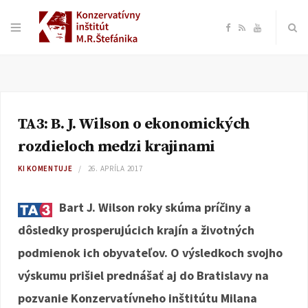
F
R
Y
a
S
o
c
S
u
TA3: B. J. Wilson o ekonomických
e
T
rozdieloch medzi krajinami
b
u
KI KOMENTUJE
26. APRÍLA 2017
o
b
Bart J. Wilson roky skúma príčiny a
dôsledky prosperujúcich krajín a životných
o
e
podmienok ich obyvateľov. O výsledkoch svojho
k
výskumu prišiel prednášať aj do Bratislavy na
pozvanie Konzervatívneho inštitútu Milana