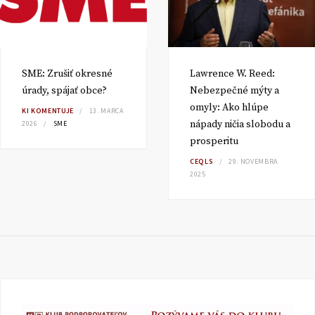
SME: Zrušiť okresné
Lawrence W. Reed:
úrady, spájať obce?
Nebezpečné mýty a
omyly: Ako hlúpe
KI KOMENTUJE
13. MARCA
nápady ničia slobodu a
2026
SME
prosperitu
CEQLS
29. NOVEMBRA
2025