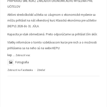
PRIPRAVILI SME KURZ ZÁKLADOV EKONOMICKÉHO MYSLENIA PRE
UČITEĽOV
Aktívni stredoškolskí učitelia so záujmom o ekonomické myslenie sa
môžu prihlásiť na náš víkendový kurz Klasická ekonómia pre učiteľov
(KEPU) 2026 do 31. JÚLA.
Kapacita je však obmedzená. Preto odporúčame sa prihlásiť čím skôr.
Všetky informácie o tomto vzdelávacom kurze pre nich a o možnosti
prihlásenia sa na neho sú na webe KEPU:
kep
...
Zobraziť viac
Fotografia
Zobraziť na Facebooku
·
Zdieľať