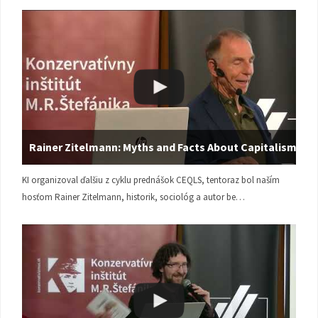
Rainer Zitelmann: Myths and Facts About Capitalism
KI organizoval ďalšiu z cyklu prednášok CEQLS, tentoraz bol naším
hosťom Rainer Zitelmann, historik, sociológ a autor be…