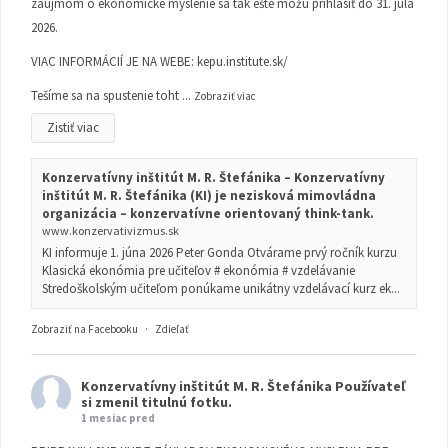
záujmom o ekonomické myslenie sa tak ešte môžu prihlásiť do 31. júla
2026.
VIAC INFORMÁCIÍ JE NA WEBE:
kepu.institute.sk/
Tešíme sa na spustenie toht
...
Zobraziť viac
Zistiť viac
Konzervatívny inštitút M. R. Štefánika – Konzervatívny
inštitút M. R. Štefánika (KI) je nezisková mimovládna
organizácia – konzervatívne orientovaný think-tank.
www.konzervativizmus.sk
KI informuje 1. júna 2026 Peter Gonda Otvárame prvý ročník kurzu
Klasická ekonómia pre učiteľov # ekonómia # vzdelávanie
Stredoškolským učiteľom ponúkame unikátny vzdelávací kurz ek...
Zobraziť na Facebooku
·
Zdieľať
Konzervatívny inštitút M. R. Štefánika
Používateľ
si zmenil titulnú fotku.
1 mesiac pred