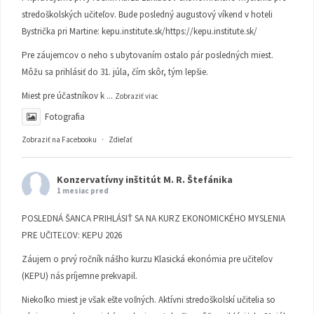
stredoškolských učiteľov. Bude posledný augustový víkend v hoteli
Bystrička pri Martine:
kepu.institute.sk/https://kepu.institute.sk/
Pre záujemcov o neho s ubytovaním ostalo pár posledných miest.
Môžu sa prihlásiť do 31. júla, čím skôr, tým lepšie.
Miest pre účastníkov k
...
Zobraziť viac
Fotografia
Zobraziť na Facebooku
·
Zdieľať
Konzervatívny inštitút M. R. Štefánika
1 mesiac pred
POSLEDNÁ ŠANCA PRIHLÁSIŤ SA NA KURZ EKONOMICKÉHO MYSLENIA
PRE UČITEĽOV: KEPU 2026
Záujem o prvý ročník nášho kurzu Klasická ekonómia pre učiteľov
(KEPU) nás príjemne prekvapil.
Niekoľko miest je však ešte voľných. Aktívni stredoškolskí učitelia so