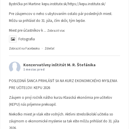
Bystrička pri Martine:
kepu.institute.sk/https://kepu.institute.sk/
Pre záujemcov o neho s ubytovaním ostalo pár posledných miest.
Môžu sa prihlásiť do 31. júla, čím skôr, tým lepšie.
Miest pre účastníkov k
...
Zobraziť viac
Fotografia
Zobraziť na Facebooku
·
Zdieľať
Konzervatívny inštitút M. R. Štefánika
1 mesiac pred
POSLEDNÁ ŠANCA PRIHLÁSIŤ SA NA KURZ EKONOMICKÉHO MYSLENIA
PRE UČITEĽOV: KEPU 2026
Záujem o prvý ročník nášho kurzu Klasická ekonómia pre učiteľov
(KEPU) nás príjemne prekvapil.
Niekoľko miest je však ešte voľných. Aktívni stredoškolskí učitelia so
záujmom o ekonomické myslenie sa tak ešte môžu prihlásiť do 31. júla
2026.