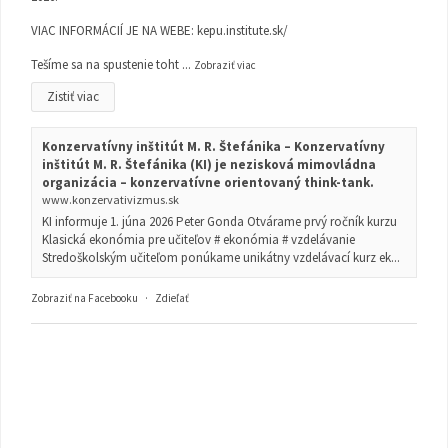
VIAC INFORMÁCIÍ JE NA WEBE:
kepu.institute.sk/
Tešíme sa na spustenie toht
...
Zobraziť viac
Zistiť viac
Konzervatívny inštitút M. R. Štefánika – Konzervatívny
inštitút M. R. Štefánika (KI) je nezisková mimovládna
organizácia – konzervatívne orientovaný think-tank.
www.konzervativizmus.sk
KI informuje 1. júna 2026 Peter Gonda Otvárame prvý ročník kurzu
Klasická ekonómia pre učiteľov # ekonómia # vzdelávanie
Stredoškolským učiteľom ponúkame unikátny vzdelávací kurz ek...
Zobraziť na Facebooku
·
Zdieľať