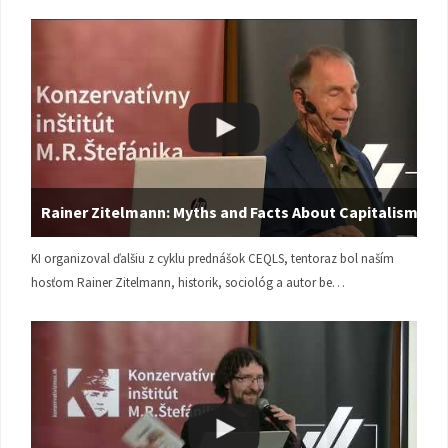
Rainer Zitelmann: Myths and Facts About Capitalism
KI organizoval ďalšiu z cyklu prednášok CEQLS, tentoraz bol naším
hosťom Rainer Zitelmann, historik, sociológ a autor be…