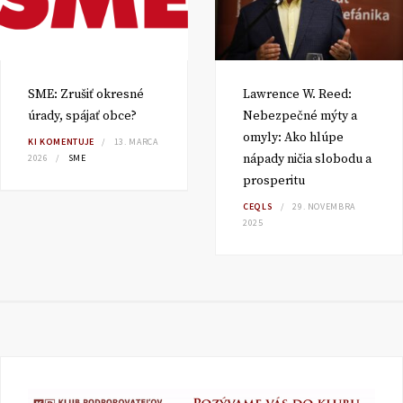
SME: Zrušiť okresné
Lawrence W. Reed:
úrady, spájať obce?
Nebezpečné mýty a
omyly: Ako hlúpe
KI KOMENTUJE
13. MARCA
nápady ničia slobodu a
2026
SME
prosperitu
CEQLS
29. NOVEMBRA
2025