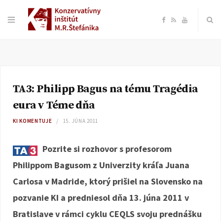
F
R
Y
a
S
o
c
S
u
TA3: Philipp Bagus na tému Tragédia
e
T
eura v Téme dňa
b
u
KI KOMENTUJE
15. JÚNA 2011
o
b
Pozrite si rozhovor s profesorom
Philippom Bagusom z Univerzity kráľa Juana
o
e
Carlosa v Madride, ktorý prišiel na Slovensko na
k
pozvanie KI a predniesol dňa 13. júna 2011 v
Bratislave v rámci cyklu CEQLS svoju prednášku