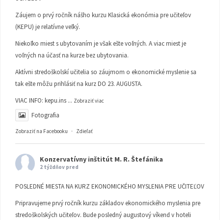
Záujem o prvý ročník nášho kurzu Klasická ekonómia pre učiteľov
(KEPU) je relatívne veľký.
Niekoľko miest s ubytovaním je však ešte voľných. A viac miest je
voľných na účasť na kurze bez ubytovania.
Aktívni stredoškolskí učitelia so záujmom o ekonomické myslenie sa
tak ešte môžu prihlásiť na kurz DO 23. AUGUSTA.
VIAC INFO:
kepu.ins
...
Zobraziť viac
Fotografia
Zobraziť na Facebooku
·
Zdieľať
Konzervatívny inštitút M. R. Štefánika
2 týždňov pred
POSLEDNÉ MIESTA NA KURZ EKONOMICKÉHO MYSLENIA PRE UČITEĽOV
Pripravujeme prvý ročník kurzu základov ekonomického myslenia pre
stredoškolských učiteľov. Bude posledný augustový víkend v hoteli