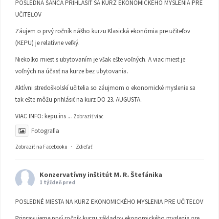
POSLEDNÁ ŠANCA PRIHLÁSIŤ SA KURZ EKONOMICKÉHO MYSLENIA PRE
UČITEĽOV
Záujem o prvý ročník nášho kurzu Klasická ekonómia pre učiteľov
(KEPU) je relatívne veľký.
Niekoľko miest s ubytovaním je však ešte voľných. A viac miest je
voľných na účasť na kurze bez ubytovania.
Aktívni stredoškolskí učitelia so záujmom o ekonomické myslenie sa
tak ešte môžu prihlásiť na kurz DO 23. AUGUSTA.
VIAC INFO:
kepu.ins
...
Zobraziť viac
Fotografia
Zobraziť na Facebooku
·
Zdieľať
Konzervatívny inštitút M. R. Štefánika
1 týždeň pred
POSLEDNÉ MIESTA NA KURZ EKONOMICKÉHO MYSLENIA PRE UČITEĽOV
Pripravujeme prvý ročník kurzu základov ekonomického myslenia pre