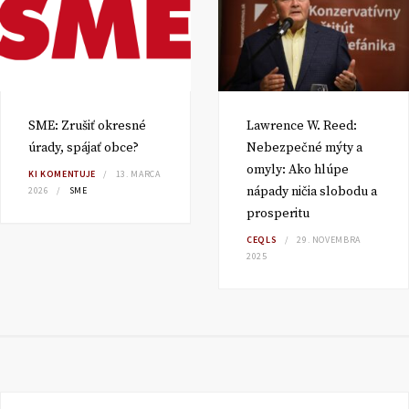
SME: Zrušiť okresné
Lawrence W. Reed:
úrady, spájať obce?
Nebezpečné mýty a
omyly: Ako hlúpe
KI KOMENTUJE
13. MARCA
nápady ničia slobodu a
2026
SME
prosperitu
CEQLS
29. NOVEMBRA
2025