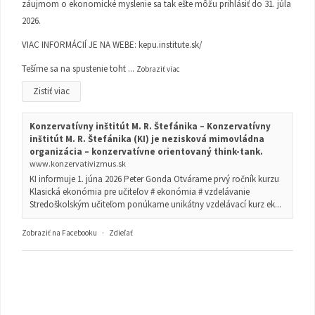
záujmom o ekonomické myslenie sa tak ešte môžu prihlásiť do 31. júla
2026.
VIAC INFORMÁCIÍ JE NA WEBE:
kepu.institute.sk/
Tešíme sa na spustenie toht
...
Zobraziť viac
Zistiť viac
Konzervatívny inštitút M. R. Štefánika – Konzervatívny
inštitút M. R. Štefánika (KI) je nezisková mimovládna
organizácia – konzervatívne orientovaný think-tank.
www.konzervativizmus.sk
KI informuje 1. júna 2026 Peter Gonda Otvárame prvý ročník kurzu
Klasická ekonómia pre učiteľov # ekonómia # vzdelávanie
Stredoškolským učiteľom ponúkame unikátny vzdelávací kurz ek...
Zobraziť na Facebooku
·
Zdieľať