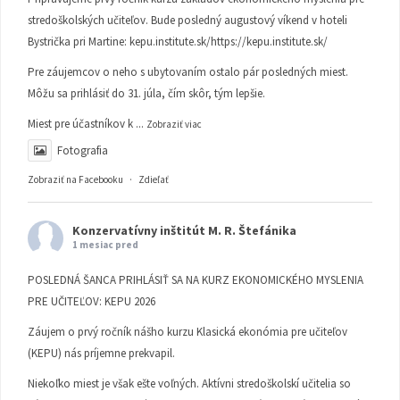
stredoškolských učiteľov. Bude posledný augustový víkend v hoteli
Bystrička pri Martine:
kepu.institute.sk/https://kepu.institute.sk/
Pre záujemcov o neho s ubytovaním ostalo pár posledných miest.
Môžu sa prihlásiť do 31. júla, čím skôr, tým lepšie.
Miest pre účastníkov k
...
Zobraziť viac
Fotografia
Zobraziť na Facebooku
·
Zdieľať
Konzervatívny inštitút M. R. Štefánika
1 mesiac pred
POSLEDNÁ ŠANCA PRIHLÁSIŤ SA NA KURZ EKONOMICKÉHO MYSLENIA
PRE UČITEĽOV: KEPU 2026
Záujem o prvý ročník nášho kurzu Klasická ekonómia pre učiteľov
(KEPU) nás príjemne prekvapil.
Niekoľko miest je však ešte voľných. Aktívni stredoškolskí učitelia so