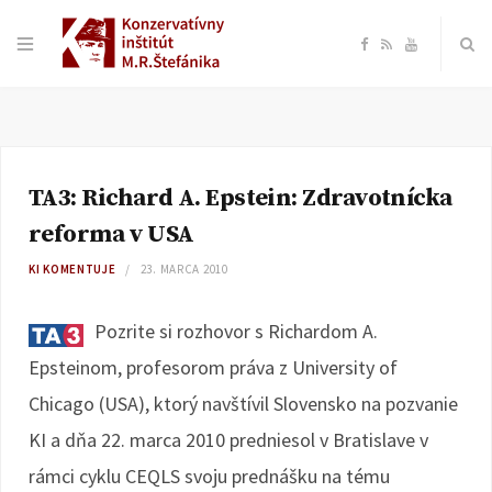
F
R
Y
a
S
o
c
S
u
TA3: Richard A. Epstein: Zdravotnícka
e
T
reforma v USA
b
u
KI KOMENTUJE
23. MARCA 2010
o
b
Pozrite si rozhovor s Richardom A.
Epsteinom, profesorom práva z University of
o
e
Chicago (USA), ktorý navštívil Slovensko na pozvanie
k
KI a dňa 22. marca 2010 predniesol v Bratislave v
rámci cyklu CEQLS svoju prednášku na tému