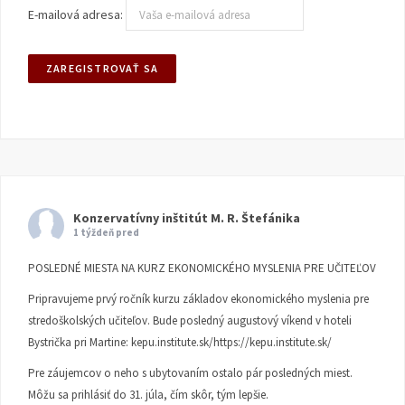
E-mailová adresa:
Konzervatívny inštitút M. R. Štefánika
1 týždeň pred
POSLEDNÉ MIESTA NA KURZ EKONOMICKÉHO MYSLENIA PRE UČITEĽOV
Pripravujeme prvý ročník kurzu základov ekonomického myslenia pre
stredoškolských učiteľov. Bude posledný augustový víkend v hoteli
Bystrička pri Martine:
kepu.institute.sk/https://kepu.institute.sk/
Pre záujemcov o neho s ubytovaním ostalo pár posledných miest.
Môžu sa prihlásiť do 31. júla, čím skôr, tým lepšie.