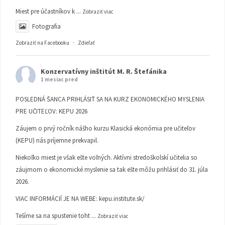
Miest pre účastníkov k
...
Zobraziť viac
Fotografia
Zobraziť na Facebooku
·
Zdieľať
Konzervatívny inštitút M. R. Štefánika
1 mesiac pred
POSLEDNÁ ŠANCA PRIHLÁSIŤ SA NA KURZ EKONOMICKÉHO MYSLENIA
PRE UČITEĽOV: KEPU 2026
Záujem o prvý ročník nášho kurzu Klasická ekonómia pre učiteľov
(KEPU) nás príjemne prekvapil.
Niekoľko miest je však ešte voľných. Aktívni stredoškolskí učitelia so
záujmom o ekonomické myslenie sa tak ešte môžu prihlásiť do 31. júla
2026.
VIAC INFORMÁCIÍ JE NA WEBE:
kepu.institute.sk/
Tešíme sa na spustenie toht
...
Zobraziť viac