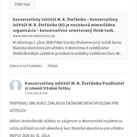
Zistiť viac
Konzervatívny inštitút M. R. Štefánika – Konzervatívny
inštitút M. R. Štefánika (KI) je nezisková mimovládna
organizácia – konzervatívne orientovaný think-tank.
www.konzervativizmus.sk
KI informuje 1. júna 2026 Peter Gonda Otvárame prvý ročník kurzu
Klasická ekonómia pre učiteľov # ekonómia # vzdelávanie
Stredoškolským učiteľom ponúkame unikátny vzdelávací kurz ek...
Zobraziť na Facebooku
·
Zdieľať
Konzervatívny inštitút M. R. Štefánika
Používateľ
si zmenil titulnú fotku.
1 mesiac pred
PRIPRAVILI SME KURZ ZÁKLADOV EKONOMICKÉHO MYSLENIA PRE
UČITEĽOV
Aktívni stredoškolskí učitelia so záujmom o ekonomické myslenie sa
môžu prihlásiť na náš víkendový kurz Klasická ekonómia pre učiteľov
(KEPU) 2026 do 31. JÚLA.