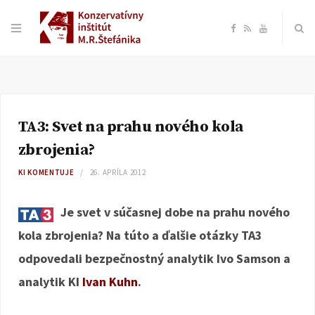
F
R
Y
a
S
o
c
S
u
TA3: Svet na prahu nového kola
e
T
zbrojenia?
b
u
KI KOMENTUJE
26. APRÍLA 2012
o
b
Je svet v súčasnej dobe na prahu nového
kola zbrojenia? Na túto a ďalšie otázky TA3
o
e
odpovedali bezpečnostný analytik Ivo Samson a
k
analytik KI
Ivan Kuhn
.