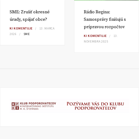
SME: Zrušiť okresné
Rádio Regina:
úrady, spájať obce?
Samosprávy finišujú s
prípravou rozpočtov
KI KOMENTUJE
13. MARCA
2026
SME
KI KOMENTUJE
13.
NOVEMBRA 2025