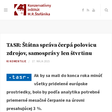
F
R
Y
a
S
o
c
S
u
TASR: Štátna správa čerpá polovicu
e
T
zdrojov, samosprávy len štvrtinu
b
u
KI KOMENTUJE
17. MÁJA 2015
o
b
Ak by sa mali do konca roka minúť
všetky pridelené európske
o
e
prostriedky, bolo by podľa analytika potrebné
k
priemerné mesačné čerpanie na úrovni
presahujúcej 3 %.