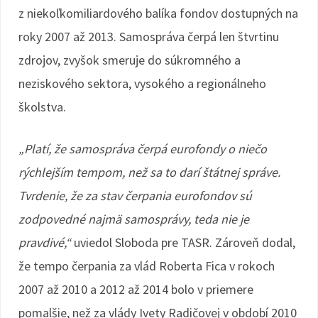
z niekoľkomiliardového balíka fondov dostupných na
roky 2007 až 2013. Samospráva čerpá len štvrtinu
zdrojov, zvyšok smeruje do súkromného a
neziskového sektora, vysokého a regionálneho
školstva.
„Platí, že samospráva čerpá eurofondy o niečo
rýchlejším tempom, než sa to darí štátnej správe.
Tvrdenie, že za stav čerpania eurofondov sú
zodpovedné najmä samosprávy, teda nie je
pravdivé,“
uviedol Sloboda pre TASR. Zároveň dodal,
že tempo čerpania za vlád Roberta Fica v rokoch
2007 až 2010 a 2012 až 2014 bolo v priemere
pomalšie, než za vlády Ivety Radičovej v období 2010