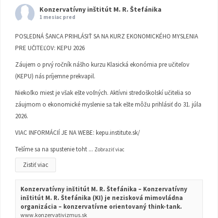
Konzervatívny inštitút M. R. Štefánika
1 mesiac pred
POSLEDNÁ ŠANCA PRIHLÁSIŤ SA NA KURZ EKONOMICKÉHO MYSLENIA
PRE UČITEĽOV: KEPU 2026
Záujem o prvý ročník nášho kurzu Klasická ekonómia pre učiteľov
(KEPU) nás príjemne prekvapil.
Niekoľko miest je však ešte voľných. Aktívni stredoškolskí učitelia so
záujmom o ekonomické myslenie sa tak ešte môžu prihlásiť do 31. júla
2026.
VIAC INFORMÁCIÍ JE NA WEBE:
kepu.institute.sk/
Tešíme sa na spustenie toht
...
Zobraziť viac
Zistiť viac
Konzervatívny inštitút M. R. Štefánika – Konzervatívny
inštitút M. R. Štefánika (KI) je nezisková mimovládna
organizácia – konzervatívne orientovaný think-tank.
www.konzervativizmus.sk