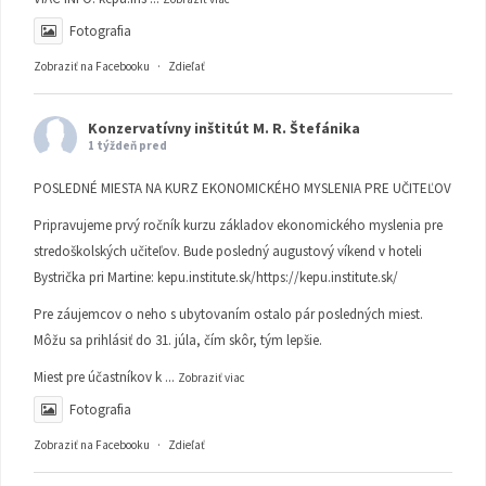
Fotografia
Zobraziť na Facebooku
·
Zdieľať
Konzervatívny inštitút M. R. Štefánika
1 týždeň pred
POSLEDNÉ MIESTA NA KURZ EKONOMICKÉHO MYSLENIA PRE UČITEĽOV
Pripravujeme prvý ročník kurzu základov ekonomického myslenia pre
stredoškolských učiteľov. Bude posledný augustový víkend v hoteli
Bystrička pri Martine:
kepu.institute.sk/https://kepu.institute.sk/
Pre záujemcov o neho s ubytovaním ostalo pár posledných miest.
Môžu sa prihlásiť do 31. júla, čím skôr, tým lepšie.
Miest pre účastníkov k
...
Zobraziť viac
Fotografia
Zobraziť na Facebooku
·
Zdieľať