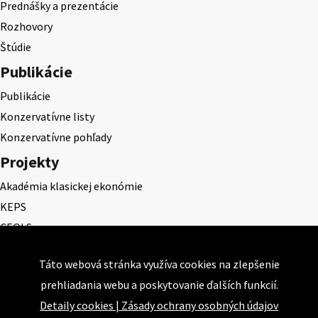
Prednášky a prezentácie
Rozhovory
Štúdie
Publikácie
Publikácie
Konzervatívne listy
Konzervatívne pohľady
Projekty
Akadémia klasickej ekonómie
KEPS
CEQLS
Cena Dominika Tatarku
Táto webová stránka využíva cookies na zlepšenie
Cena Ernesta Valka
prehliadania webu a poskytovanie ďalších funkcií.
Študentská esej
Detaily cookies
|
Zásady ochrany osobných údajov
Deň daňového odbremenenia