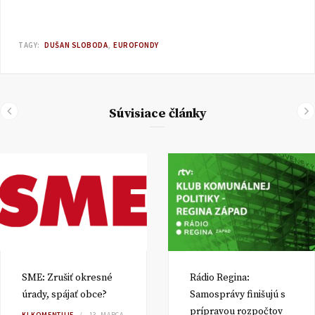
TAGY:
DUŠAN SLOBODA
EUROFONDY
Súvisiace články
SME: Zrušiť okresné
Rádio Regina:
úrady, spájať obce?
Samosprávy finišujú s
prípravou rozpočtov
KI KOMENTUJE
13. MARCA