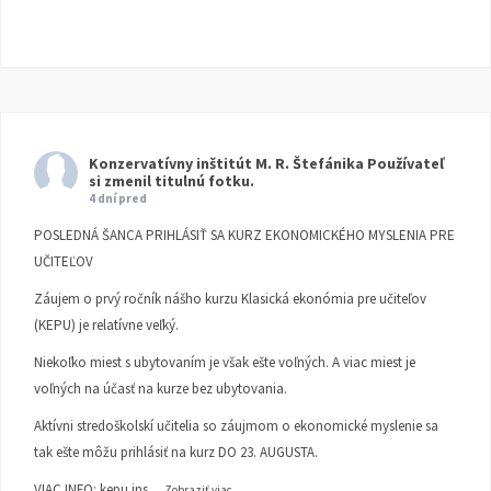
Konzervatívny inštitút M. R. Štefánika
Používateľ
si zmenil titulnú fotku.
4 dní pred
POSLEDNÁ ŠANCA PRIHLÁSIŤ SA KURZ EKONOMICKÉHO MYSLENIA PRE
UČITEĽOV
Záujem o prvý ročník nášho kurzu Klasická ekonómia pre učiteľov
(KEPU) je relatívne veľký.
Niekoľko miest s ubytovaním je však ešte voľných. A viac miest je
voľných na účasť na kurze bez ubytovania.
Aktívni stredoškolskí učitelia so záujmom o ekonomické myslenie sa
tak ešte môžu prihlásiť na kurz DO 23. AUGUSTA.
VIAC INFO:
kepu.ins
...
Zobraziť viac