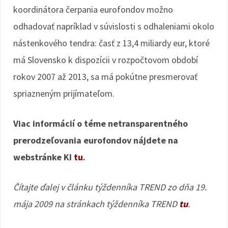
koordinátora čerpania eurofondov možno
odhadovať napríklad v súvislosti s odhaleniami okolo
nástenkového tendra: časť z 13,4 miliardy eur, ktoré
má Slovensko k dispozícii v rozpočtovom období
rokov 2007 až 2013, sa má pokútne presmerovať
spriazneným prijímateľom.
Viac informácií o téme netransparentného
prerodzeľovania eurofondov nájdete na
webstránke KI
tu
.
Čítajte ďalej v článku týždenníka TREND zo dňa 19.
mája 2009 na stránkach týždenníka TREND
tu
.