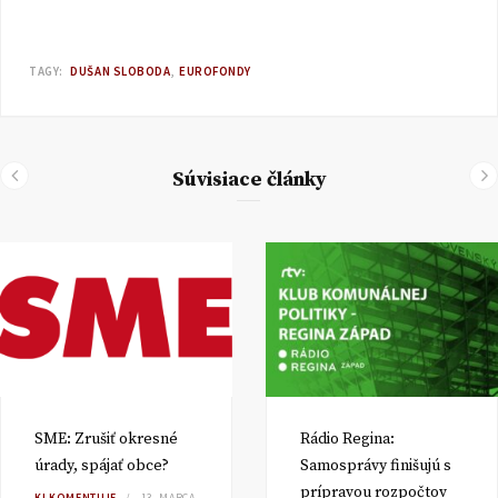
TAGY:
DUŠAN SLOBODA
EUROFONDY
Súvisiace články
SME: Zrušiť okresné
Rádio Regina:
úrady, spájať obce?
Samosprávy finišujú s
prípravou rozpočtov
KI KOMENTUJE
13. MARCA