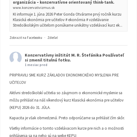
organizácia – konzervatívne orientovaný think-tank.
www.konzervativizmus.sk
KI informuje 1. júna 2026 Peter Gonda Otvárame prvý ročník kurzu
Klasická ekonómia pre učiteľov # ekonómia # vzdelávanie
Stredoškolským učiteľom ponúkame unikátny vzdelávací kurz ek...
Zobraziť na Facebooku
·
Zdieľať
Konzervatívny inštitút M. R. Štefánika
Používateľ
si zmenil titulnú fotku.
1 mesiac pred
PRIPRAVILI SME KURZ ZÁKLADOV EKONOMICKÉHO MYSLENIA PRE
UČITEĽOV
Aktívni stredoškolskí učitelia so záujmom o ekonomické myslenie sa
môžu prihlásiť na náš víkendový kurz Klasická ekonómia pre učiteľov
(KEPU) 2026 do 31. JÚLA.
Kapacita je však obmedzená. Preto odporúčame sa prihlásiť čím skôr.
Všetky informácie o tomto vzdelávacom kurze pre nich a o možnosti
prihlásenia sa na neho sú na webe KEPU: