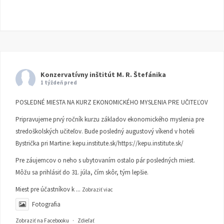
Konzervatívny inštitút M. R. Štefánika
1 týždeň pred
POSLEDNÉ MIESTA NA KURZ EKONOMICKÉHO MYSLENIA PRE UČITEĽOV
Pripravujeme prvý ročník kurzu základov ekonomického myslenia pre
stredoškolských učiteľov. Bude posledný augustový víkend v hoteli
Bystrička pri Martine:
kepu.institute.sk/https://kepu.institute.sk/
Pre záujemcov o neho s ubytovaním ostalo pár posledných miest.
Môžu sa prihlásiť do 31. júla, čím skôr, tým lepšie.
Miest pre účastníkov k
...
Zobraziť viac
Fotografia
Zobraziť na Facebooku
·
Zdieľať