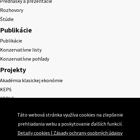
Prednášky a prezentácie
Rozhovory
Štúdie
Publikácie
Publikácie
Konzervatívne listy
Konzervatívne pohľady
Projekty
Akadémia klasickej ekonómie
KEPS
CEQLS
Cena Dominika Tatarku
Táto webová stránka využíva cookies na zlepšenie
Cena Ernesta Valka
prehliadania webu a poskytovanie ďalších funkcií.
Študentská esej
Detaily cookies
|
Zásady ochrany osobných údajov
Deň daňového odbremenenia