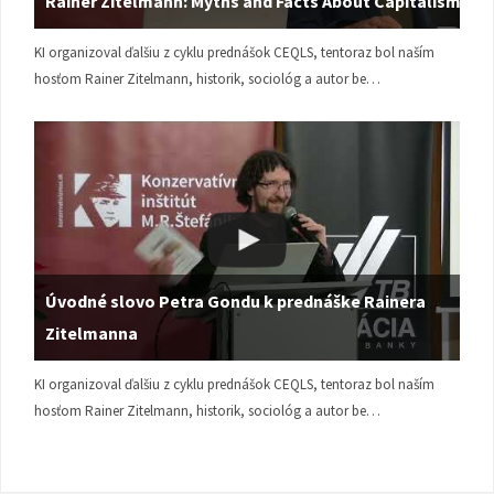
Rainer Zitelmann: Myths and Facts About Capitalism
KI organizoval ďalšiu z cyklu prednášok CEQLS, tentoraz bol naším
hosťom Rainer Zitelmann, historik, sociológ a autor be…
Úvodné slovo Petra Gondu k prednáške Rainera
Zitelmanna
KI organizoval ďalšiu z cyklu prednášok CEQLS, tentoraz bol naším
hosťom Rainer Zitelmann, historik, sociológ a autor be…