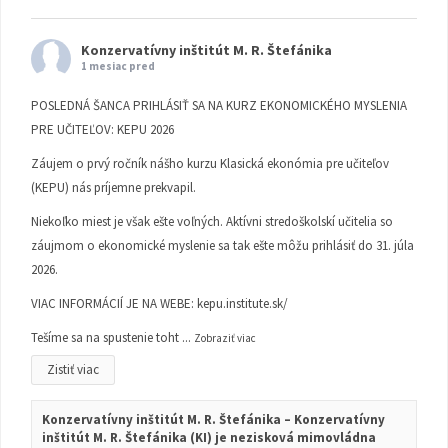
Konzervatívny inštitút M. R. Štefánika
1 mesiac pred
POSLEDNÁ ŠANCA PRIHLÁSIŤ SA NA KURZ EKONOMICKÉHO MYSLENIA
PRE UČITEĽOV: KEPU 2026
Záujem o prvý ročník nášho kurzu Klasická ekonómia pre učiteľov
(KEPU) nás príjemne prekvapil.
Niekoľko miest je však ešte voľných. Aktívni stredoškolskí učitelia so
záujmom o ekonomické myslenie sa tak ešte môžu prihlásiť do 31. júla
2026.
VIAC INFORMÁCIÍ JE NA WEBE:
kepu.institute.sk/
Tešíme sa na spustenie toht
...
Zobraziť viac
Zistiť viac
Konzervatívny inštitút M. R. Štefánika – Konzervatívny
inštitút M. R. Štefánika (KI) je nezisková mimovládna