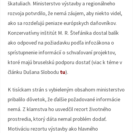
škatuliach. Ministerstvo výstavby a regionálneho
rozvoja potvrdilo, že nemá záujem, aby niekto videl,
ako sa rozdeľujú peniaze európskych daňovníkov.
Konzervatívny inštitút M. R. Štefánika dostal balík
ako odpoveď na požiadavku podľa infozákona o
sprístupnenie informácií o schvaľovaní projektov,
ktoré majú bruselskú podporu dostať (viac k téme v
článku Dušana Slobodu
tu
).
K tisíckam strán s vybieleným obsahom ministerstvo
pribalilo dôvetok, že ďalšie požadované informácie
nemá. Z klamstva ho usvedčil rezort životného
prostredia, ktorý dáta nemal problém dodať.
Motiváciu rezortu výstavby ako hlavného