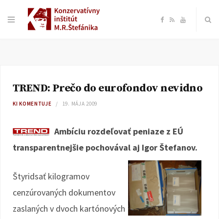
F
R
Y
a
S
o
c
S
u
TREND: Prečo do eurofondov nevidno
e
T
KI KOMENTUJE
19. MÁJA 2009
b
u
Ambíciu rozdeľovať peniaze z EÚ
o
b
transparentnejšie pochovával aj Igor Štefanov.
o
e
Štyridsať kilogramov
k
cenzúrovaných dokumentov
zaslaných v dvoch kartónových