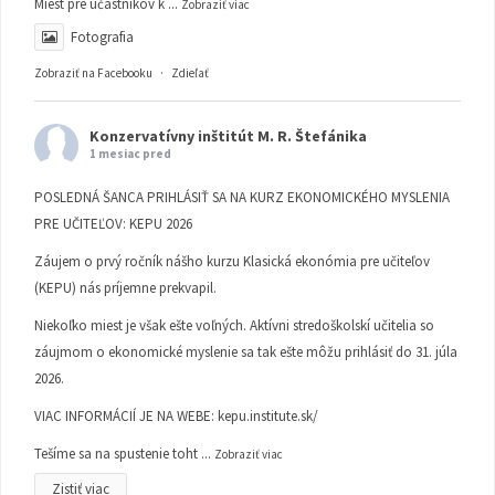
Miest pre účastníkov k
...
Zobraziť viac
Fotografia
Zobraziť na Facebooku
·
Zdieľať
Konzervatívny inštitút M. R. Štefánika
1 mesiac pred
POSLEDNÁ ŠANCA PRIHLÁSIŤ SA NA KURZ EKONOMICKÉHO MYSLENIA
PRE UČITEĽOV: KEPU 2026
Záujem o prvý ročník nášho kurzu Klasická ekonómia pre učiteľov
(KEPU) nás príjemne prekvapil.
Niekoľko miest je však ešte voľných. Aktívni stredoškolskí učitelia so
záujmom o ekonomické myslenie sa tak ešte môžu prihlásiť do 31. júla
2026.
VIAC INFORMÁCIÍ JE NA WEBE:
kepu.institute.sk/
Tešíme sa na spustenie toht
...
Zobraziť viac
Zistiť viac