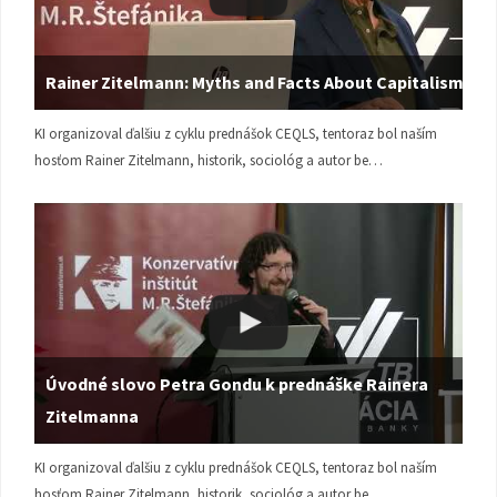
Rainer Zitelmann: Myths and Facts About Capitalism
KI organizoval ďalšiu z cyklu prednášok CEQLS, tentoraz bol naším
hosťom Rainer Zitelmann, historik, sociológ a autor be…
Úvodné slovo Petra Gondu k prednáške Rainera
Zitelmanna
KI organizoval ďalšiu z cyklu prednášok CEQLS, tentoraz bol naším
hosťom Rainer Zitelmann, historik, sociológ a autor be…