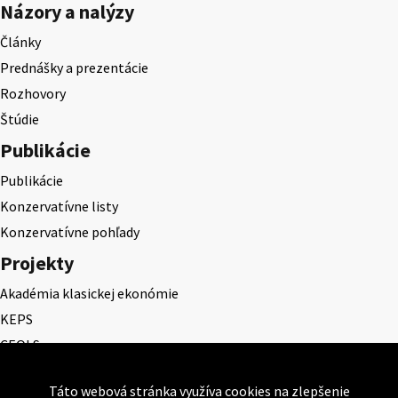
Názory a nalýzy
Články
Prednášky a prezentácie
Rozhovory
Štúdie
Publikácie
Publikácie
Konzervatívne listy
Konzervatívne pohľady
Projekty
Akadémia klasickej ekonómie
KEPS
CEQLS
Cena Dominika Tatarku
Táto webová stránka využíva cookies na zlepšenie
Cena Ernesta Valka