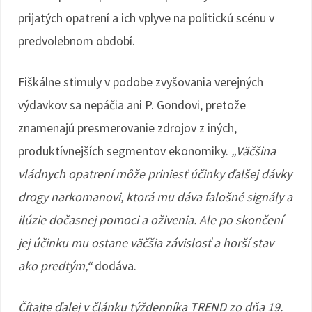
prijatých opatrení a ich vplyve na politickú scénu v
predvolebnom období.
Fiškálne stimuly v podobe zvyšovania verejných
výdavkov sa nepáčia ani P. Gondovi, pretože
znamenajú presmerovanie zdrojov z iných,
produktívnejších segmentov ekonomiky.
„Väčšina
vládnych opatrení môže priniesť účinky ďalšej dávky
drogy narkomanovi, ktorá mu dáva falošné signály a
ilúzie dočasnej pomoci a oživenia. Ale po skončení
jej účinku mu ostane väčšia závislosť a horší stav
ako predtým,“
dodáva.
Čítajte ďalej v článku týždenníka TREND zo dňa 19.