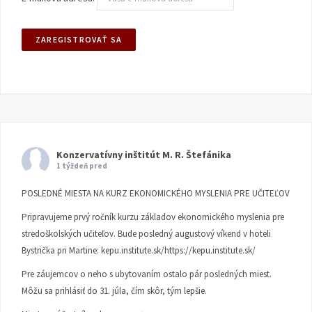
Konzervatívny inštitút M. R. Štefánika
1 týždeň pred
POSLEDNÉ MIESTA NA KURZ EKONOMICKÉHO MYSLENIA PRE UČITEĽOV
Pripravujeme prvý ročník kurzu základov ekonomického myslenia pre
stredoškolských učiteľov. Bude posledný augustový víkend v hoteli
Bystrička pri Martine:
kepu.institute.sk/https://kepu.institute.sk/
Pre záujemcov o neho s ubytovaním ostalo pár posledných miest.
Môžu sa prihlásiť do 31. júla, čím skôr, tým lepšie.