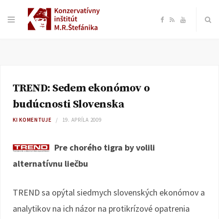
F
R
Y
a
S
o
c
S
u
TREND: Sedem ekonómov o
e
T
budúcnosti Slovenska
b
u
KI KOMENTUJE
19. APRÍLA 2009
o
b
Pre chorého tigra by volili
alternatívnu liečbu
o
e
k
TREND sa opýtal siedmych slovenských ekonómov a
analytikov na ich názor na protikrízové opatrenia