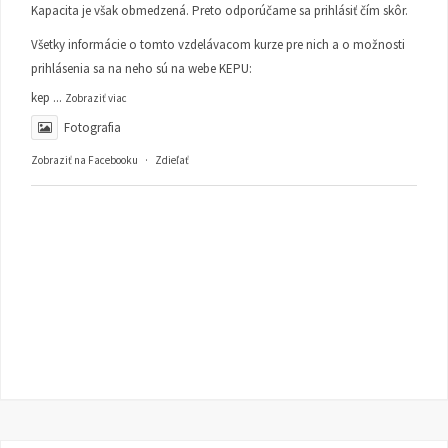
Kapacita je však obmedzená. Preto odporúčame sa prihlásiť čím skôr.
Všetky informácie o tomto vzdelávacom kurze pre nich a o možnosti
prihlásenia sa na neho sú na webe KEPU:
kep
...
Zobraziť viac
Fotografia
Zobraziť na Facebooku
·
Zdieľať