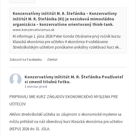
Konzervatívny inštitút M. R. Štefánika – Konzervatívny
inštitút M. R. Štefánika (KI) je nezisková mimovládna
organizácia – konzervatívne orientovaný think-tank.
www.konzervativizmus.sk
KI informuje 1. júna 2026 Peter Gonda Otvárame prvý ročník kurzu
Klasická ekonómia pre učiteľov # ekonómia # vzdelávanie
Stredoškolským učiteľom ponúkame unikátny vzdelávací kurz ek...
Zobraziť na Facebooku
·
Zdieľať
Konzervatívny inštitút M. R. Štefánika
Používateľ
si zmenil titulnú fotku.
1 mesiac pred
PRIPRAVILI SME KURZ ZÁKLADOV EKONOMICKÉHO MYSLENIA PRE
UČITEĽOV
Aktívni stredoškolskí učitelia so záujmom o ekonomické myslenie sa
môžu prihlásiť na náš víkendový kurz Klasická ekonómia pre učiteľov
(KEPU) 2026 do 31. JÚLA.