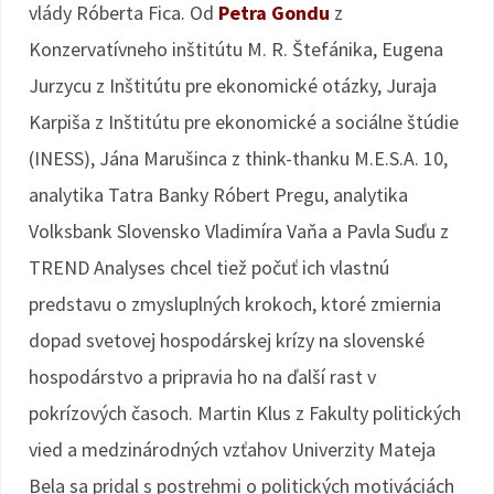
vlády Róberta Fica. Od
Petra Gondu
z
Konzervatívneho inštitútu M. R. Štefánika, Eugena
Jurzycu z Inštitútu pre ekonomické otázky, Juraja
Karpiša z Inštitútu pre ekonomické a sociálne štúdie
(INESS), Jána Marušinca z think-thanku M.E.S.A. 10,
analytika Tatra Banky Róbert Pregu, analytika
Volksbank Slovensko Vladimíra Vaňa a Pavla Suďu z
TREND Analyses chcel tiež počuť ich vlastnú
predstavu o zmysluplných krokoch, ktoré zmiernia
dopad svetovej hospodárskej krízy na slovenské
hospodárstvo a pripravia ho na ďalší rast v
pokrízových časoch. Martin Klus z Fakulty politických
vied a medzinárodných vzťahov Univerzity Mateja
Bela sa pridal s postrehmi o politických motiváciách