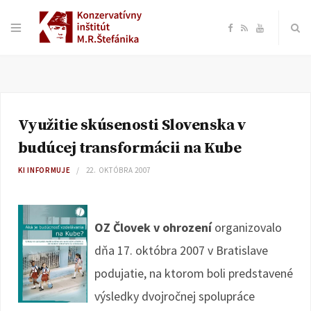
F
R
Y
a
S
o
c
S
u
Využitie skúsenosti Slovenska v
e
T
budúcej transformácii na Kube
b
u
KI INFORMUJE
22. OKTÓBRA 2007
o
b
OZ Človek v ohrození
organizovalo
o
e
dňa 17. októbra 2007 v Bratislave
k
podujatie, na ktorom boli predstavené
výsledky dvojročnej spolupráce