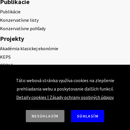
Publikácie
Publikácie
Konzervatívne listy
Konzervatívne pohľady
Projekty
Akadémia klasickej ekonómie
KEPS
CEQLS
Cena Dominika Tatarku
Táto webová stránka využíva cookies na zlepšenie
Cena Ernesta Valka
prehliadania webu a poskytovanie ďalších funkcií.
Študentská esej
Detaily cookies
|
Zásady ochrany osobných údajov
Deň daňového odbremenenia
NESÚHLASÍM
SÚHLASÍM
Nahor