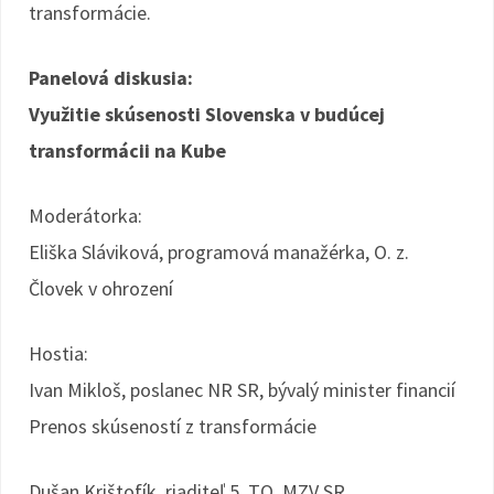
transformácie.
Panelová diskusia:
Využitie skúsenosti Slovenska v budúcej
transformácii na Kube
Moderátorka:
Eliška Sláviková, programová manažérka, O. z.
Človek v ohrození
Hostia:
Ivan Mikloš, poslanec NR SR, bývalý minister financií
Prenos skúseností z transformácie
Dušan Krištofík, riaditeľ 5. TO, MZV SR