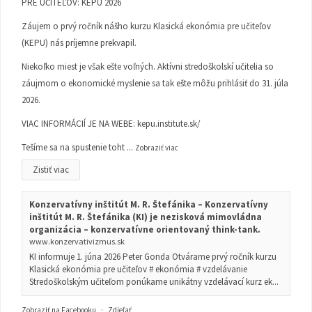
PRE UČITEĽOV: KEPU 2026
Záujem o prvý ročník nášho kurzu Klasická ekonómia pre učiteľov
(KEPU) nás príjemne prekvapil.
Niekoľko miest je však ešte voľných. Aktívni stredoškolskí učitelia so
záujmom o ekonomické myslenie sa tak ešte môžu prihlásiť do 31. júla
2026.
VIAC INFORMÁCIÍ JE NA WEBE:
kepu.institute.sk/
Tešíme sa na spustenie toht
...
Zobraziť viac
Zistiť viac
Konzervatívny inštitút M. R. Štefánika – Konzervatívny
inštitút M. R. Štefánika (KI) je nezisková mimovládna
organizácia – konzervatívne orientovaný think-tank.
www.konzervativizmus.sk
KI informuje 1. júna 2026 Peter Gonda Otvárame prvý ročník kurzu
Klasická ekonómia pre učiteľov # ekonómia # vzdelávanie
Stredoškolským učiteľom ponúkame unikátny vzdelávací kurz ek...
Zobraziť na Facebooku
·
Zdieľať