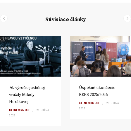
Súvisiace články
76. výročie justičnej
Úspešné ukončenie
vraždy Milady
KEPS 2025/2026
Horákovej
KI INFORMUJE
26. JÚNA
2026
KI INFORMUJE
26. JÚNA
2026