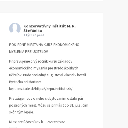
Konzervatívny inštitút M. R.
Štefánika
1 týždeň pred
POSLEDNÉ MIESTA NA KURZ EKONOMICKÉHO
MYSLENIA PRE UČITEĽOV
Pripravujeme prvý ročník kurzu základov
ekonomického myslenia pre stredoškolských
učiteľov. Bude posledný augustový víkend v hoteli
Bystrička pri Martine:
kepu.institute.sk/https://kepu.institute.sk/
Pre záujemcov o neho s ubytovaním ostalo pár
posledných miest. Môžu sa prihlásiť do 31. júla, čím
skôr, tým lepšie.
Miest pre účastníkov k
...
Zobraziť viac