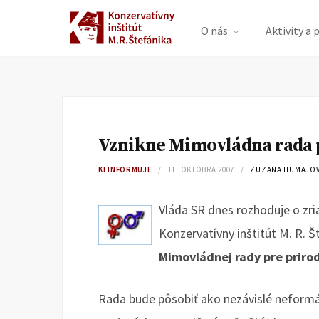
O nás
Aktivity a 
Vznikne Mimovládna rada 
KI INFORMUJE
11. OKTÓBRA 2007
ZUZANA HUMAJOV
Vláda SR dnes rozhoduje o zr
Konzervatívny inštitút M. R. Š
Mimovládnej rady pre priro
Rada bude pôsobiť ako nezávislé neformál