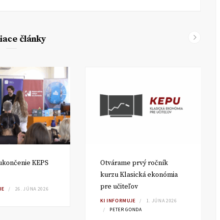
iace články
ukončenie KEPS
Otvárame prvý ročník
kurzu Klasická ekonómia
pre učiteľov
JE
26. JÚNA 2026
KI INFORMUJE
1. JÚNA 2026
PETER GONDA