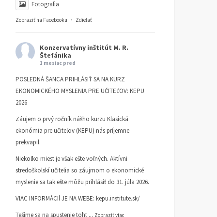
Fotografia
Zobraziť na Facebooku
·
Zdieľať
Konzervatívny inštitút M. R.
Štefánika
1 mesiac pred
POSLEDNÁ ŠANCA PRIHLÁSIŤ SA NA KURZ
EKONOMICKÉHO MYSLENIA PRE UČITEĽOV: KEPU
2026
Záujem o prvý ročník nášho kurzu Klasická
ekonómia pre učiteľov (KEPU) nás príjemne
prekvapil.
Niekoľko miest je však ešte voľných. Aktívni
Mlieko & Med
Peter Zajac 80
stredoškolskí učitelia so záujmom o ekonomické
KI INFORMUJE
11. MÁJA 2026
KI INFORMUJE
3. FEBRUÁRA
myslenie sa tak ešte môžu prihlásiť do 31. júla 2026.
2026
VIAC INFORMÁCIÍ JE NA WEBE:
kepu.institute.sk/
Tešíme sa na spustenie toht
...
Zobraziť viac