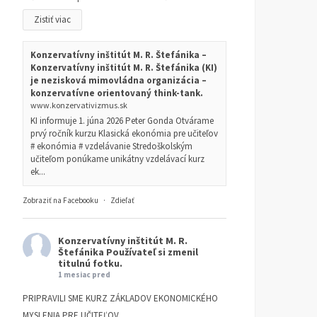
Zistiť viac
Konzervatívny inštitút M. R. Štefánika –
Konzervatívny inštitút M. R. Štefánika (KI)
je nezisková mimovládna organizácia –
konzervatívne orientovaný think-tank.
www.konzervativizmus.sk
KI informuje 1. júna 2026 Peter Gonda Otvárame
prvý ročník kurzu Klasická ekonómia pre učiteľov
# ekonómia # vzdelávanie Stredoškolským
učiteľom ponúkame unikátny vzdelávací kurz
ek...
Zobraziť na Facebooku
·
Zdieľať
Konzervatívny inštitút M. R.
Štefánika
Používateľ si zmenil
titulnú fotku.
1 mesiac pred
PRIPRAVILI SME KURZ ZÁKLADOV EKONOMICKÉHO
MYSLENIA PRE UČITEĽOV