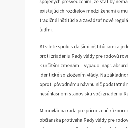
spojených presvedčením, že štát by nema
existujúcich rozdielov medzi ženami a mu
tradičné inštitúcie a zavádzať nové regu
ľuďmi.
KI v lete spolu s ďalšími inštitúciami a 
proti zriadeniu Rady vlády pre rodovú rov
k určitým zmenám – vypadol napr. absurd
identické so zložením vlády. Na základno
oproti pôvodnému návrhu nič podstatné n
nesúhlasnom stanovisku voči zriadeniu Ra
Mimovládna rada pre prirodzenú rôznoro
občianska protiváha Rady vlády pre rodov