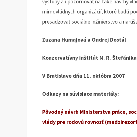
výstupy a upozorňovať na také návrhy vládn
mimovládnych organizácií, ktoré budú p
presadzovať sociálne inžinierstvo a narúša
Zuzana Humajová a Ondrej Dostál
Konzervatívny inštitút M. R. Štefánika
V Bratislave dňa 11. októbra 2007
Odkazy na súvisiace materiály:
Pôvodný návrh Ministerstva práce, soc
vlády pre rodovú rovnosť (medzirezor