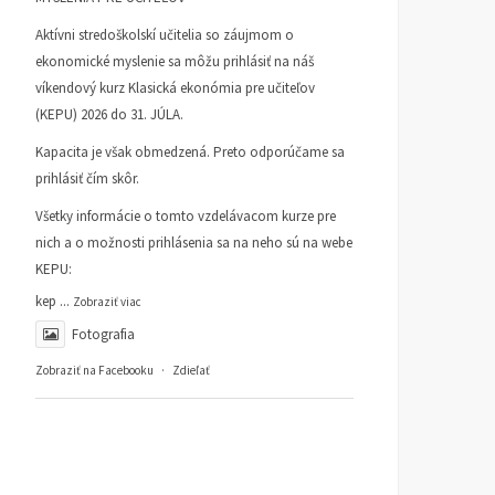
Aktívni stredoškolskí učitelia so záujmom o
ekonomické myslenie sa môžu prihlásiť na náš
víkendový kurz Klasická ekonómia pre učiteľov
(KEPU) 2026 do 31. JÚLA.
Kapacita je však obmedzená. Preto odporúčame sa
prihlásiť čím skôr.
Všetky informácie o tomto vzdelávacom kurze pre
nich a o možnosti prihlásenia sa na neho sú na webe
KEPU:
kep
...
Zobraziť viac
Fotografia
Zobraziť na Facebooku
·
Zdieľať