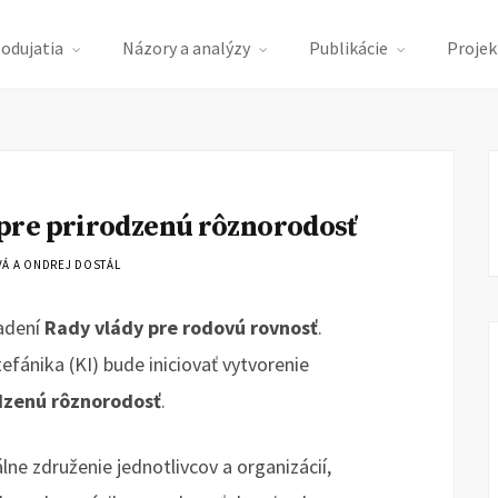
podujatia
Názory a analýzy
Publikácie
Projek
pre prirodzenú rôznorodosť
Á A ONDREJ DOSTÁL
iadení
Rady vlády pre rodovú rovnosť
.
tefánika (KI) bude iniciovať vytvorenie
dzenú rôznorodosť
.
ne združenie jednotlivcov a organizácií,