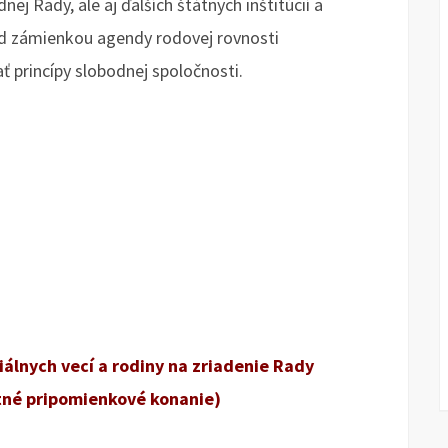
ej Rady, ale aj ďalších štátnych inštitúcií a
od zámienkou agendy rodovej rovnosti
ť princípy slobodnej spoločnosti.
iálnych vecí a rodiny na zriadenie Rady
tné pripomienkové konanie)