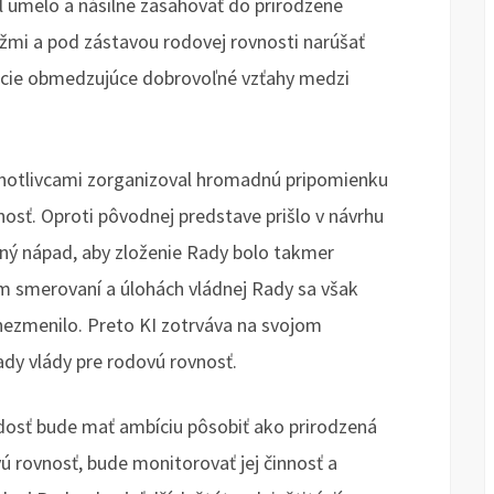
l umelo a násilne zasahovať do prirodzene
žmi a pod zástavou rodovej rovnosti narúšať
lácie obmedzujúce dobrovoľné vzťahy medzi
jednotlivcami zorganizoval hromadnú pripomienku
nosť. Oproti pôvodnej predstave prišlo v návrhu
ný nápad, aby zloženie Rady bolo takmer
m smerovaní a úlohách vládnej Rady sa však
ezmenilo. Preto KI zotrváva na svojom
dy vlády pre rodovú rovnosť.
dosť bude mať ambíciu pôsobiť ako prirodzená
ú rovnosť, bude monitorovať jej činnosť a