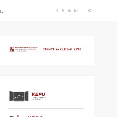
F
R
Y
L
ty
a
S
o
i
c
S
u
n
e
T
k
b
u
e
o
b
d
o
e
I
k
n