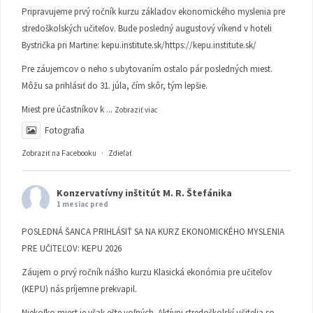
Pripravujeme prvý ročník kurzu základov ekonomického myslenia pre
stredoškolských učiteľov. Bude posledný augustový víkend v hoteli
Bystrička pri Martine:
kepu.institute.sk/https://kepu.institute.sk/
Pre záujemcov o neho s ubytovaním ostalo pár posledných miest.
Môžu sa prihlásiť do 31. júla, čím skôr, tým lepšie.
Miest pre účastníkov k
...
Zobraziť viac
Fotografia
Zobraziť na Facebooku
·
Zdieľať
Konzervatívny inštitút M. R. Štefánika
1 mesiac pred
POSLEDNÁ ŠANCA PRIHLÁSIŤ SA NA KURZ EKONOMICKÉHO MYSLENIA
PRE UČITEĽOV: KEPU 2026
Záujem o prvý ročník nášho kurzu Klasická ekonómia pre učiteľov
(KEPU) nás príjemne prekvapil.
Niekoľko miest je však ešte voľných. Aktívni stredoškolskí učitelia so