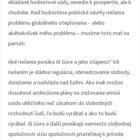
vkladané hodnotové súdy, nevedie k prosperite, ale k
chudobe. Keď hodnotíme politické návrhy riešenia
problému globálneho otepľovania – alebo
akéhokoľvek iného problému – musíme toto mať na
pamäti.
Aké riešenie ponúka Al Gore a jeho stúpenci? Ich
riešením je vládna regulácia, obmedzovanie slobody,
donútenie a nadvláda nad ľuďmi. Ako inak možno
dosiahnuť ambiciózne plány na znižovanie emisií
oxidu uhličitého než zásahom do slobodných
rozhodnutí ľudí, čo budú vyrábať a ako to budú
vyrábať. Al Gore a ďalší ponúkajú namiesto slobodnej
spoločnosti víziu spoločnosti priateľskej k prírode.