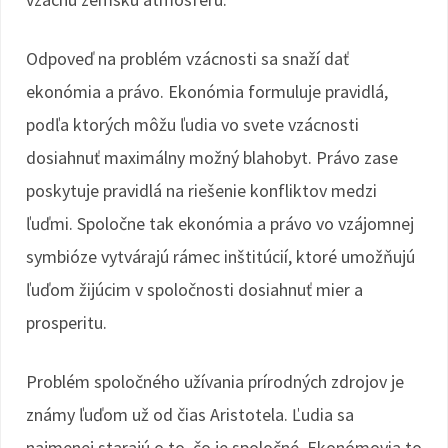
Odpoveď na problém vzácnosti sa snaží dať
ekonómia a právo. Ekonómia formuluje pravidlá,
podľa ktorých môžu ľudia vo svete vzácnosti
dosiahnuť maximálny možný blahobyt. Právo zase
poskytuje pravidlá na riešenie konfliktov medzi
ľuďmi. Spoločne tak ekonómia a právo vo vzájomnej
symbióze vytvárajú rámec inštitúcií, ktoré umožňujú
ľuďom žijúcim v spoločnosti dosiahnuť mier a
prosperitu.
Problém spoločného užívania prírodných zdrojov je
známy ľuďom už od čias Aristotela. Ľudia sa
najmenej starajú o to, čo je spoločné. Ekonómovia to