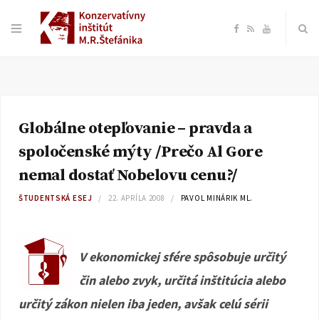
F
R
Y
a
S
o
c
S
u
Globálne otepľovanie – pravda a
e
T
spoločenské mýty /Prečo Al Gore
b
u
nemal dostať Nobelovu cenu?/
ŠTUDENTSKÁ ESEJ
22. APRÍLA 2008
PAVOL MINÁRIK ML.
o
b
o
e
V ekonomickej sfére spôsobuje určitý
k
čin alebo zvyk, určitá inštitúcia alebo
určitý zákon nielen iba jeden, avšak celú sérii