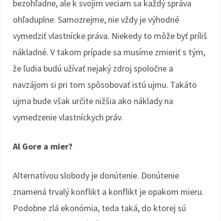
bezohľadne, ale k svojim veciam sa každý správa
ohľaduplne. Samozrejme, nie vždy je výhodné
vymedziť vlastnícke práva. Niekedy to môže byť príliš
nákladné. V takom prípade sa musíme zmieriť s tým,
že ľudia budú užívať nejaký zdroj spoločne a
navzájom si pri tom spôsobovať istú ujmu. Takáto
ujma bude však určite nižšia ako náklady na
vymedzenie vlastníckych práv.
Al Gore a mier?
Alternatívou slobody je donútenie. Donútenie
znamená trvalý konflikt a konflikt je opakom mieru.
Podobne zlá ekonómia, teda taká, do ktorej sú