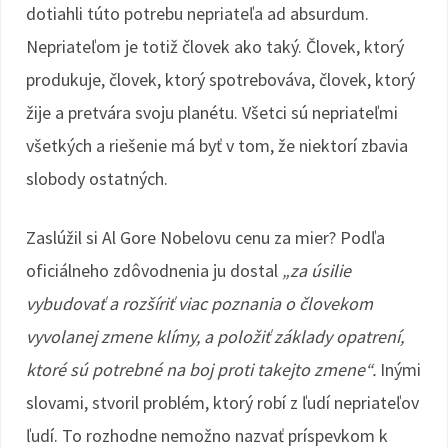
dotiahli túto potrebu nepriateľa ad absurdum.
Nepriateľom je totiž človek ako taký. Človek, ktorý
produkuje, človek, ktorý spotrebováva, človek, ktorý
žije a pretvára svoju planétu. Všetci sú nepriateľmi
všetkých a riešenie má byť v tom, že niektorí zbavia
slobody ostatných.
Zaslúžil si Al Gore Nobelovu cenu za mier? Podľa
oficiálneho zdôvodnenia ju dostal
„za úsilie
vybudovať a rozšíriť viac poznania o človekom
vyvolanej zmene klímy, a položiť základy opatrení,
ktoré sú potrebné na boj proti takejto zmene“.
Inými
slovami, stvoril problém, ktorý robí z ľudí nepriateľov
ľudí. To rozhodne nemožno nazvať príspevkom k