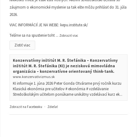
záujmom o ekonomické myslenie sa tak ešte môžu prihlásiť do 31. júla
2026.
VIAC INFORMÁCIÍ JE NA WEBE:
kepu.institute.sk/
Tešíme sa na spustenie toht
...
Zobraziť viac
Zistiť viac
Konzervatívny inštitút M. R. Štefánika – Konzervatívny
inštitút M. R. Štefánika (KI) je nezisková mimovládna
organizácia – konzervatívne orientovaný think-tank.
www.konzervativizmus.sk
KI informuje 1. júna 2026 Peter Gonda Otvárame prvý ročník kurzu
Klasická ekonómia pre učiteľov # ekonómia # vzdelávanie
Stredoškolským učiteľom ponúkame unikátny vzdelávací kurz ek...
Zobraziť na Facebooku
·
Zdieľať