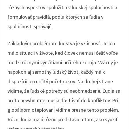
rôznych aspektov spolužitia v ľudskej spoločnosti a
formulovať pravidlá, podľa ktorých sa ľudia v
spoločnosti správajú.
Základným problémom ľudstva je vzácnosť. Je len
málo situácií v živote, keď človek nemusí čeliť voľbe
medzi rôznymi využitiami určitého zdroja. Vzácny je
napokon aj samotný ľudský život, každý má k
dispozícii len určitý počet rokov. Na druhej strane
vidíme, že ľudské potreby sú neobmedzené. Ľudia sa
preto nevyhnutne musia dostávať do konfliktov. Pri
globálnom otepľovaní vidíme presne tento problém.
Rôzni ľudia majú rôznu predstavu o tom, ako využiť
vzácnu zemskú atmosféru.