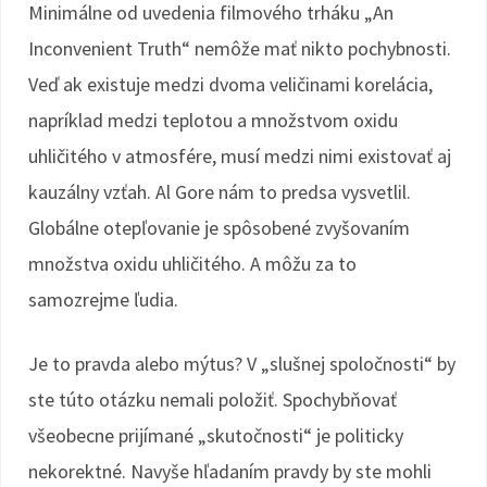
Minimálne od uvedenia filmového trháku „An
Inconvenient Truth“ nemôže mať nikto pochybnosti.
Veď ak existuje medzi dvoma veličinami korelácia,
napríklad medzi teplotou a množstvom oxidu
uhličitého v atmosfére, musí medzi nimi existovať aj
kauzálny vzťah. Al Gore nám to predsa vysvetlil.
Globálne otepľovanie je spôsobené zvyšovaním
množstva oxidu uhličitého. A môžu za to
samozrejme ľudia.
Je to pravda alebo mýtus? V „slušnej spoločnosti“ by
ste túto otázku nemali položiť. Spochybňovať
všeobecne prijímané „skutočnosti“ je politicky
nekorektné. Navyše hľadaním pravdy by ste mohli