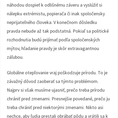
náhodou dospieť k odlišnému záveru a vyslúžiť si
nálepku extrémistu, popierača či inak spoločensky
neprijateľného človeka. V konečnom dôsledku
pravda nebude až tak podstatná. Pokiaľ sa politické
rozhodnutia budú prijímať podľa spoločenských
mýtov, hľadanie pravdy je skôr extravagantnou
záľubou.
Globálne otepľovanie vraj poškodzuje prírodu. To je
závažný dôvod zaoberať sa týmto problémom.
Najprv si však musíme ujasniť, prečo treba prírodu
chrániť pred zmenami. Presnejšie povedané, prečo ju
treba chrániť pred niektorými zmenami. Nikto asi
nechce, aby ľudia prestali obrábať pôdu a vrátili sa k