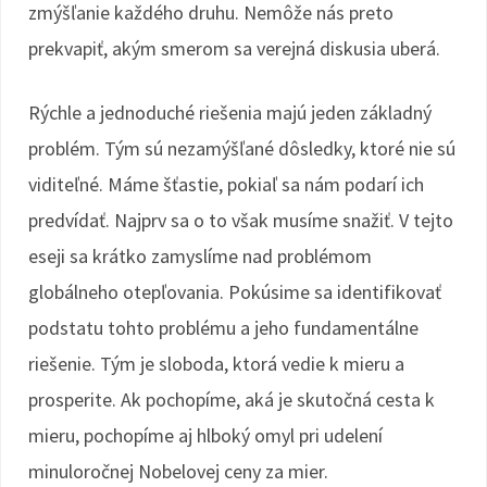
zmýšľanie každého druhu. Nemôže nás preto
prekvapiť, akým smerom sa verejná diskusia uberá.
Rýchle a jednoduché riešenia majú jeden základný
problém. Tým sú nezamýšľané dôsledky, ktoré nie sú
viditeľné. Máme šťastie, pokiaľ sa nám podarí ich
predvídať. Najprv sa o to však musíme snažiť. V tejto
eseji sa krátko zamyslíme nad problémom
globálneho otepľovania. Pokúsime sa identifikovať
podstatu tohto problému a jeho fundamentálne
riešenie. Tým je sloboda, ktorá vedie k mieru a
prosperite. Ak pochopíme, aká je skutočná cesta k
mieru, pochopíme aj hlboký omyl pri udelení
minuloročnej Nobelovej ceny za mier.