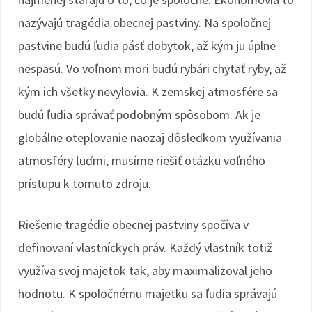
nazývajú tragédia obecnej pastviny. Na spoločnej
pastvine budú ľudia pásť dobytok, až kým ju úplne
nespasú. Vo voľnom mori budú rybári chytať ryby, až
kým ich všetky nevylovia. K zemskej atmosfére sa
budú ľudia správať podobným spôsobom. Ak je
globálne otepľovanie naozaj dôsledkom využívania
atmosféry ľuďmi, musíme riešiť otázku voľného
prístupu k tomuto zdroju.
Riešenie tragédie obecnej pastviny spočíva v
definovaní vlastníckych práv. Každý vlastník totiž
využíva svoj majetok tak, aby maximalizoval jeho
hodnotu. K spoločnému majetku sa ľudia správajú