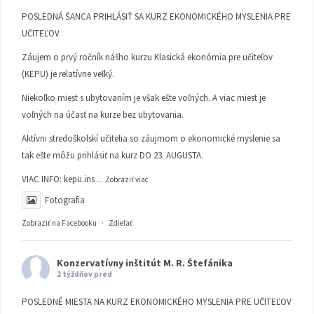
POSLEDNÁ ŠANCA PRIHLÁSIŤ SA KURZ EKONOMICKÉHO MYSLENIA PRE
UČITEĽOV
Záujem o prvý ročník nášho kurzu Klasická ekonómia pre učiteľov
(KEPU) je relatívne veľký.
Niekoľko miest s ubytovaním je však ešte voľných. A viac miest je
voľných na účasť na kurze bez ubytovania.
Aktívni stredoškolskí učitelia so záujmom o ekonomické myslenie sa
tak ešte môžu prihlásiť na kurz DO 23. AUGUSTA.
VIAC INFO:
kepu.ins
...
Zobraziť viac
Fotografia
Zobraziť na Facebooku
·
Zdieľať
Konzervatívny inštitút M. R. Štefánika
2 týždňov pred
POSLEDNÉ MIESTA NA KURZ EKONOMICKÉHO MYSLENIA PRE UČITEĽOV