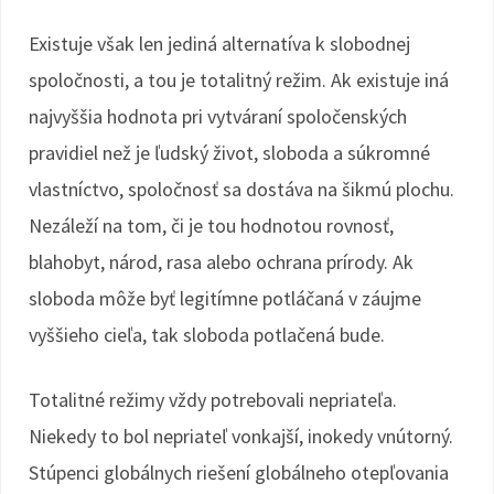
Existuje však len jediná alternatíva k slobodnej
spoločnosti, a tou je totalitný režim. Ak existuje iná
najvyššia hodnota pri vytváraní spoločenských
pravidiel než je ľudský život, sloboda a súkromné
vlastníctvo, spoločnosť sa dostáva na šikmú plochu.
Nezáleží na tom, či je tou hodnotou rovnosť,
blahobyt, národ, rasa alebo ochrana prírody. Ak
sloboda môže byť legitímne potláčaná v záujme
vyššieho cieľa, tak sloboda potlačená bude.
Totalitné režimy vždy potrebovali nepriateľa.
Niekedy to bol nepriateľ vonkajší, inokedy vnútorný.
Stúpenci globálnych riešení globálneho otepľovania