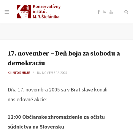
F
R
Y
a
S
o
c
S
u
17. november – Deň boja za slobodu a
e
T
demokraciu
b
u
KI INFORMUJE
18. NOVEMBRA 2005
o
b
Dňa 17. novembra 2005 sa v Bratislave konali
nasledovné akcie:
o
e
k
12:00 Občianske zhromaždenie za očistu
súdnictva na Slovensku