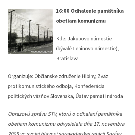
16:00 Odhalenie pamätníka
obetiam komunizmu
Kde: Jakubovo námestie
(bývalé Leninovo námestie),
Bratislava
Organizuje: Občianske združenie Hlbiny, Zväz
protikomunistického odboja, Konfederácia
politických väzňov Slovenska, Ústav pamäti národa
Obrazovú správu STV, ktorú o odhalení pamätníka
obetiam komunizmu odvysielala dňa 17. novembra
2005 vo svojej hlavnej spravodajskej relácii Správy