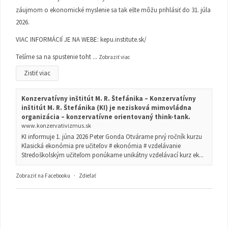
záujmom o ekonomické myslenie sa tak ešte môžu prihlásiť do 31. júla
2026.
VIAC INFORMÁCIÍ JE NA WEBE:
kepu.institute.sk/
Tešíme sa na spustenie toht
...
Zobraziť viac
Zistiť viac
Konzervatívny inštitút M. R. Štefánika – Konzervatívny
inštitút M. R. Štefánika (KI) je nezisková mimovládna
organizácia – konzervatívne orientovaný think-tank.
www.konzervativizmus.sk
KI informuje 1. júna 2026 Peter Gonda Otvárame prvý ročník kurzu
Klasická ekonómia pre učiteľov # ekonómia # vzdelávanie
Stredoškolským učiteľom ponúkame unikátny vzdelávací kurz ek...
Zobraziť na Facebooku
·
Zdieľať