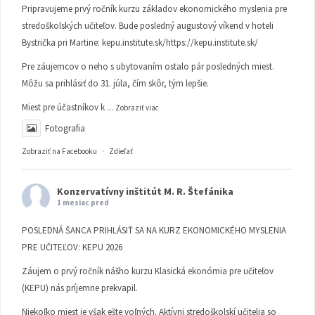
Pripravujeme prvý ročník kurzu základov ekonomického myslenia pre
stredoškolských učiteľov. Bude posledný augustový víkend v hoteli
Bystrička pri Martine:
kepu.institute.sk/https://kepu.institute.sk/
Pre záujemcov o neho s ubytovaním ostalo pár posledných miest.
Môžu sa prihlásiť do 31. júla, čím skôr, tým lepšie.
Miest pre účastníkov k
...
Zobraziť viac
Fotografia
Zobraziť na Facebooku
·
Zdieľať
Konzervatívny inštitút M. R. Štefánika
1 mesiac pred
POSLEDNÁ ŠANCA PRIHLÁSIŤ SA NA KURZ EKONOMICKÉHO MYSLENIA
PRE UČITEĽOV: KEPU 2026
Záujem o prvý ročník nášho kurzu Klasická ekonómia pre učiteľov
(KEPU) nás príjemne prekvapil.
Niekoľko miest je však ešte voľných. Aktívni stredoškolskí učitelia so