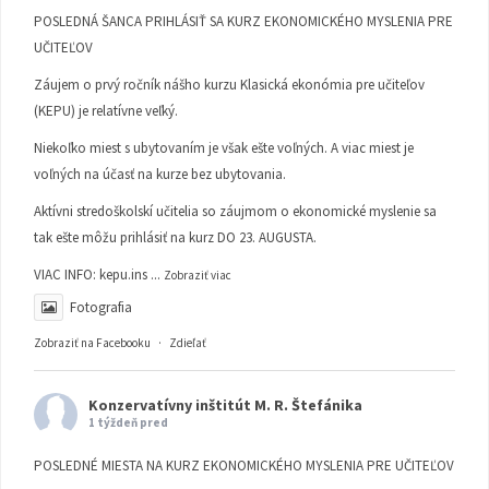
POSLEDNÁ ŠANCA PRIHLÁSIŤ SA KURZ EKONOMICKÉHO MYSLENIA PRE
UČITEĽOV
Záujem o prvý ročník nášho kurzu Klasická ekonómia pre učiteľov
(KEPU) je relatívne veľký.
Niekoľko miest s ubytovaním je však ešte voľných. A viac miest je
voľných na účasť na kurze bez ubytovania.
Aktívni stredoškolskí učitelia so záujmom o ekonomické myslenie sa
tak ešte môžu prihlásiť na kurz DO 23. AUGUSTA.
VIAC INFO:
kepu.ins
...
Zobraziť viac
Fotografia
Zobraziť na Facebooku
·
Zdieľať
Konzervatívny inštitút M. R. Štefánika
1 týždeň pred
POSLEDNÉ MIESTA NA KURZ EKONOMICKÉHO MYSLENIA PRE UČITEĽOV