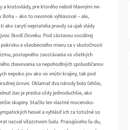
 a krutovlády, pre ktorého neboli hlavnými ne-
 v Boha – ako to navonok vyhlasoval – ale,
 ako zarytí nepriatelia pravdy sa ujali vlády
viac škodí človeku. Pod zástavou sociálnej
 pokroku a všeobecného mieru sa v skutočnosti
potizmu, postupného zaostávania vo všetkých
aného zbavovania sa nepohodlných spoluobčanov
ch nepoko-jov ako vo vnútri krajiny, tak pod
rodnej úrovni. Oklamať dva národy bolo ľahšie,
ádnuť dav je predsa vždy jednoduchšie, ako
enšie skupiny. Stačilo len vlastné mocensko-
ympatických hesiel a vyhlásiť ich za totožné so
rat nazval víťazstvom ľudu. Pracujúceho ľu-du,