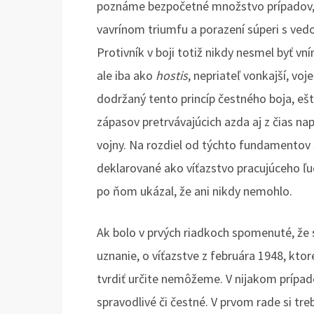
poznáme bezpočetné množstvo prípadov, k
vavrínom triumfu a porazení súperi s vedom
Protivník v boji totiž nikdy nesmel byť v
ale iba ako
hostis
, nepriateľ vonkajší, vo
dodržaný tento princíp čestného boja, ešt
zápasov pretrvávajúcich azda aj z čias na
vojny. Na rozdiel od týchto fundamentov 
deklarované ako víťazstvo pracujúceho ľ
po ňom ukázal, že ani nikdy nemohlo.
Ak bolo v prvých riadkoch spomenuté, že s
uznanie, o víťazstve z februára 1948, kto
tvrdiť určite nemôžeme. V nijakom prípad
spravodlivé či čestné. V prvom rade si t