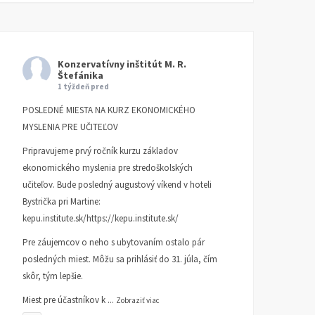
Konzervatívny inštitút M. R.
Štefánika
1 týždeň pred
POSLEDNÉ MIESTA NA KURZ EKONOMICKÉHO
MYSLENIA PRE UČITEĽOV
Pripravujeme prvý ročník kurzu základov
ekonomického myslenia pre stredoškolských
učiteľov. Bude posledný augustový víkend v hoteli
Bystrička pri Martine:
kepu.institute.sk/https://kepu.institute.sk/
Pre záujemcov o neho s ubytovaním ostalo pár
posledných miest. Môžu sa prihlásiť do 31. júla, čím
skôr, tým lepšie.
Miest pre účastníkov k
...
Zobraziť viac