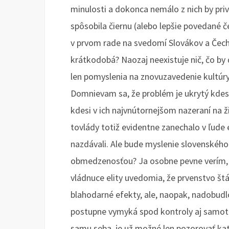
minulosti a dokonca nemálo z nich by priv
spôsobila čiernu (alebo lepšie povedané če
v prvom rade na svedomí Slovákov a Čech
krátkodobá? Naozaj neexistuje nič, čo by 
len pomyslenia na znovuzavedenie kultúry 
Domnievam sa, že problém je ukrytý kdesi
kdesi v ich najvnútornejšom nazeraní na ž
tovlády totiž evidentne zanechalo v ľude
nazdávali. Ale bude myslenie slovenskéh
obmedzenosťou? Ja osobne pevne verím, ž
vládnuce elity uvedomia, že prvenstvo š
blahodarné efekty, ale, naopak, nadobudlo
postupne vymyká spod kontroly aj samotn
samu seba, je už možné len pozorovať kata