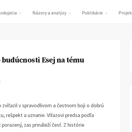
podujatia
Názory a analýzy
Publikácie
Projek
o budúcnosti Esej na tému
K
to zvíťazil v spravodlivom a čestnom boji o dobrú
tu, rešpekt a uznanie. Víťazovi predsa podľa
porazený, zas prináleží česť. Z histórie