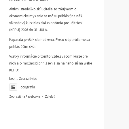
Aktívni stredoškolskí učitelia so záujmom o
ekonomické myslenie sa môžu prihlásiť na náš
víkendový kurz Klasická ekonómia pre učiteľov
(KEPU) 2026 do 31. JÚLA.
Kapacita je však obmedzená. Preto odporúčame sa
prihlásiť čím skôr.
Všetky informácie o tomto vzdelávacom kurze pre
nich a o možnosti prihlásenia sa na neho sú na webe
KEPU:
kep
...
Zobraziť viac
Fotografia
Zobraziť na Facebooku
·
Zdieľať