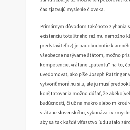
čas zjazvujú myslenie človeka.
Primárnym dôvodom takéhoto zlyhania sp
existenciu totalitného režimu nemožno klá
predstaviteľov) je nadobudnutie klamného
všeobecne nazývame štátom, možno prisú
kompetencie, vrátane „patentu“ na to, čo
uvedomovať, ako píše Joseph Ratzinger v 
vytvoriť morálnu silu, ale ju musí predpok
konštatovania možno dúfať, že akékoľve
budúcnosti, či už na makro alebo mikroúro
vrátane slovenského, vykonávali v zmysl
aby sa tak každé víťazstvo ľudu stalo zár