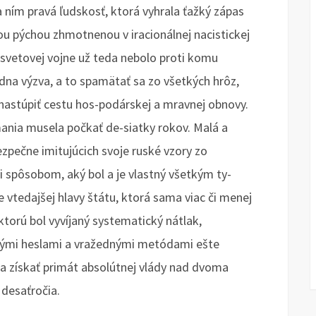
 ním pravá ľudskosť, ktorá vyhrala ťažký zápas
ou pýchou zhmotnenou v iracionálnej nacistickej
 svetovej vojne už teda nebolo proti komu
dna výzva, a to spamätať sa zo všetkých hrôz,
 nastúpiť cestu hos-podárskej a mravnej obnovy.
ňania musela počkať de-siatky rokov. Malá a
zpečne imitujúcich svoje ruské vzory zo
ci spôsobom, aký bol a je vlastný všetkým ty-
 vtedajšej hlavy štátu, ktorá sama viac či menej
orú bol vyvíjaný systematický nátlak,
živými heslami a vražednými metódami ešte
ala získať primát absolútnej vlády nad dvoma
 desaťročia.