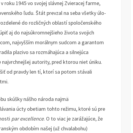
v roku 1945 vo svojej slávnej Zvieracej farme,
ovenského ľudu. Štát prevzal na seba všetky úlo-
rozdelené do rozličných oblastí spoločenského
úpiť aj do najsúkromnejšieho života svojich
odcom, najvyšším morálnym sudcom a garantom
radila plazivo sa rozmáhajúca a silnejúca
 najvrchnejšej autority, pred ktorou niet úniku.
šiť od pravdy len tí, ktorí sa potom stávali
tmi.
obu skúšky nášho národa najmä
ávania úcty obetiam tohto režimu, ktoré sú pre
nosti
par excellence
. O to viac je zarážajúce, že
tyranským obdobím našej (už chvalabohu)