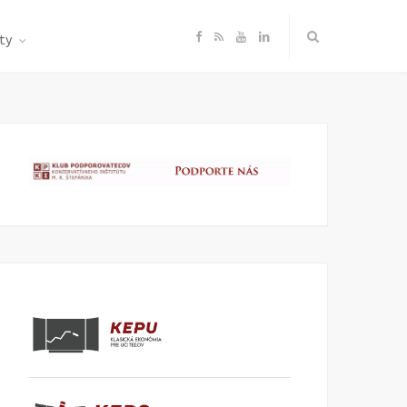
F
R
Y
L
ty
a
S
o
i
c
S
u
n
e
T
k
b
u
e
o
b
d
o
e
I
k
n