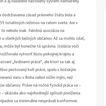
čin a aj následne nastolený systém namierený.
a dodržiavania zásad právneho štátu bola a
ŕt totalitných režimov na celom svete. Ani v
o nebolo inak. Falošná asociácia na
 u všetkých bežných občanov. Až sa mohlo zdať,
ila, môže byť konečne tá správna. Izolácia voči
možňovala vytvoriť ilúziu pokojnej krajiny a
azvaní „hrdinami práce“, ale ktorí sa tak aj
stlivo pestovaný kult práce, spolu s božským
renenú vieru v Boha nebol ničím iným, než
cie občanov. Práve ná-ročná fyzická práca sa –
y – ukázala ako najvhodnejší spôsob poníženia
 prípadne sa minimálne nesprávali konformne.