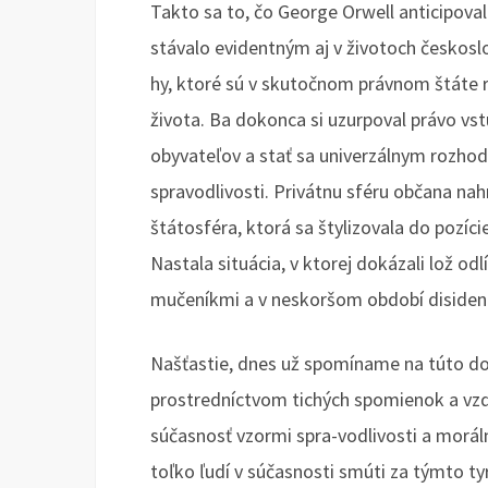
Takto sa to, čo George Orwell anticipoval 
stávalo evidentným aj v životoch českosl
hy, ktoré sú v skutočnom právnom štáte 
života. Ba dokonca si uzurpoval právo vst
obyvateľov a stať sa univerzálnym rozh
spravodlivosti. Privátnu sféru občana nah
štátosféra, ktorá sa štylizovala do pozície
Nastala situácia, v ktorej dokázali lož odlí
mučeníkmi a v neskoršom období disiden
Našťastie, dnes už spomíname na túto d
prostredníctvom tichých spomienok a vzd
súčasnosť vzormi spra-vodlivosti a morál
toľko ľudí v súčasnosti smúti za týmto 