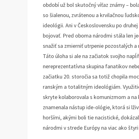
období už bol skutočný víťaz známy – bola
so šialenou, zvrátenou a krvilačnou ľudsk
ideológii. Ani v Československu po druhej
bojovať. Pred oboma národmi stála len je
snažiť sa zmierniť utrpenie pozostalých a
Táto úloha si ale na začiatok svojho napĺ
nereprezentatívna skupina fanatikov nebe
začiatku 20. storočia sa totiž chopila mo
ranským a totalitným ideológiám. Využitie
skryte kolaborovala s komunizmom a na kt
znamenala nástup ide-ológie, ktorá si l
horšími, akými boli tie nacistické, dokáz
národmi v strede Európy na viac ako štyri