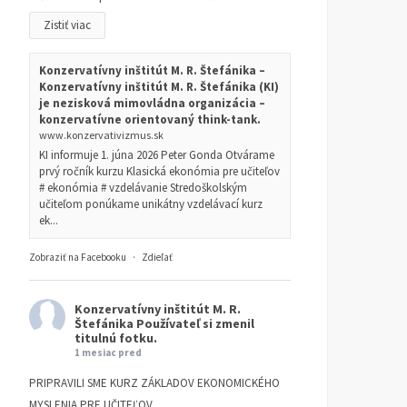
Zistiť viac
Konzervatívny inštitút M. R. Štefánika –
Konzervatívny inštitút M. R. Štefánika (KI)
je nezisková mimovládna organizácia –
konzervatívne orientovaný think-tank.
www.konzervativizmus.sk
KI informuje 1. júna 2026 Peter Gonda Otvárame
prvý ročník kurzu Klasická ekonómia pre učiteľov
# ekonómia # vzdelávanie Stredoškolským
učiteľom ponúkame unikátny vzdelávací kurz
ek...
Zobraziť na Facebooku
·
Zdieľať
Konzervatívny inštitút M. R.
Štefánika
Používateľ si zmenil
titulnú fotku.
1 mesiac pred
PRIPRAVILI SME KURZ ZÁKLADOV EKONOMICKÉHO
MYSLENIA PRE UČITEĽOV