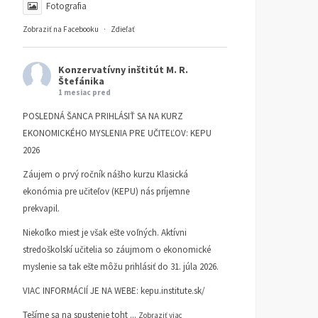
Fotografia
Zobraziť na Facebooku
·
Zdieľať
Konzervatívny inštitút M. R.
Štefánika
1 mesiac pred
POSLEDNÁ ŠANCA PRIHLÁSIŤ SA NA KURZ
EKONOMICKÉHO MYSLENIA PRE UČITEĽOV: KEPU
2026
Záujem o prvý ročník nášho kurzu Klasická
ekonómia pre učiteľov (KEPU) nás príjemne
prekvapil.
Niekoľko miest je však ešte voľných. Aktívni
stredoškolskí učitelia so záujmom o ekonomické
myslenie sa tak ešte môžu prihlásiť do 31. júla 2026.
VIAC INFORMÁCIÍ JE NA WEBE:
kepu.institute.sk/
Tešíme sa na spustenie toht
...
Zobraziť viac