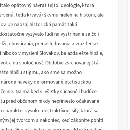
ítalo opätovný návrat tejto ideológie, ktorá
rvenú, teda krvavú) škvrnu nielen na histórii, ale
ov. Je naozaj historická pamäť taká
dostatočne vyzývalo ľudí na vystríhanie sa čo i
lži, ohovárania, prenasledovania a vraždenia?
 hlboko v myslení Slovákov, ba azda ešte hlbšie,
ivot a na spoločnosť. Obdobie zvrchovanej štá-
 ešte hlbšiu stigmu, ako sme sa možno
o národa naveky deformované etatistickou
e nie. Najmä keď si všetky súčasné i budúce
tátu pred občanom nikdy neprinieslo očakávané
 charakter vysoko deštruktívnej sily, ktorá sa
ým jej tvorcom a nakoniec, keď zákonite pohltí
strofálne ná-sledky jej besnenia, ktoré na dlhý