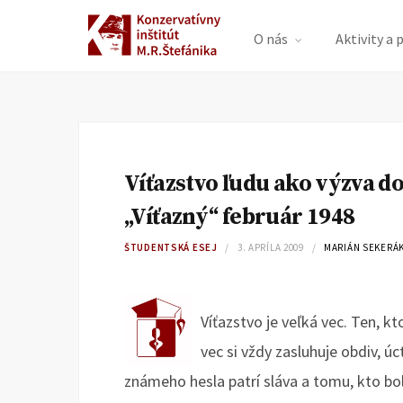
O nás
Aktivity a 
Víťazstvo ľudu ako výzva d
„Víťazný“ február 1948
ŠTUDENTSKÁ ESEJ
3. APRÍLA 2009
MARIÁN SEKERÁ
Víťazstvo je veľká vec. Ten, k
vec si vždy zasluhuje obdiv, úc
známeho hesla patrí sláva a tomu, kto bol 