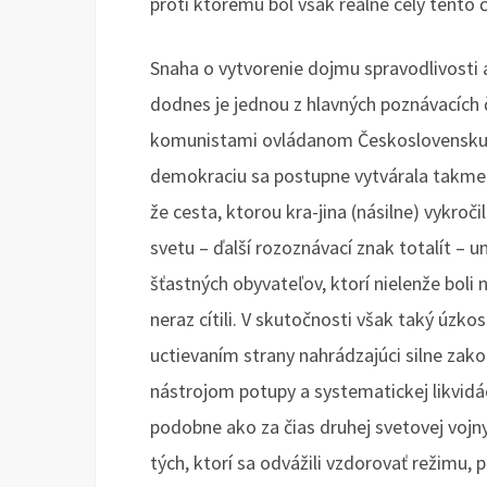
proti ktorému bol však reálne celý tento 
Snaha o vytvorenie dojmu spravodlivosti 
dodnes je jednou z hlavných poznávacích č
komunistami ovládanom Československu t
demokraciu sa postupne vytvárala takmer
že cesta, ktorou kra-jina (násilne) vykroč
svetu – ďalší rozoznávací znak totalít – u
šťastných obyvateľov, ktorí nielenže boli n
neraz cítili. V skutočnosti však taký úzko
uctievaním strany nahrádzajúci silne zako
nástrojom potupy a systematickej likvidá
podobne ako za čias druhej svetovej vojn
tých, ktorí sa odvážili vzdorovať režimu,