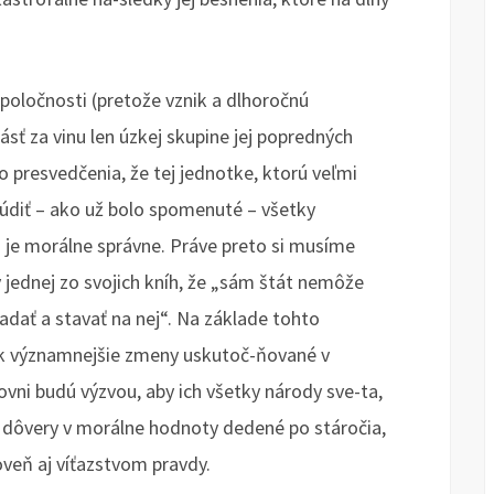
oločnosti (pretože vznik a dlhoročnú
sť za vinu len úzkej skupine jej popredných
 presvedčenia, že tej jednotke, ktorú veľmi
diť – ako už bolo spomenuté – všetky
 je morálne správne. Práve preto si musíme
jednej zo svojich kníh, že „sám štát nemôže
ladať a stavať na nej“. Na základe tohto
k významnejšie zmeny uskutoč-ňované v
vni budú výzvou, aby ich všetky národy sve-ta,
e dôvery v morálne hodnoty dedené po stáročia,
oveň aj víťazstvom pravdy.