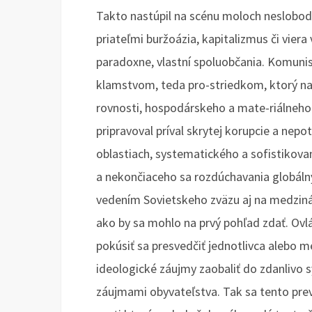
Takto nastúpil na scénu moloch neslobody
priateľmi buržoázia, kapitalizmus či viera
paradoxne, vlastní spoluobčania. Komunisti
klamstvom, teda pro-striedkom, ktorý naj
rovnosti, hospodárskeho a mate-riálneho
pripravoval príval skrytej korupcie a ne
oblastiach, systematického a sofistikov
a nekončiaceho sa rozdúchavania globálny
vedením Sovietskeho zväzu aj na medziná
ako by sa mohlo na prvý pohľad zdať. Ovl
pokúsiť sa presvedčiť jednotlivca alebo m
ideologické záujmy zaobaliť do zdanlivo s
záujmami obyvateľstva. Tak sa tento prev