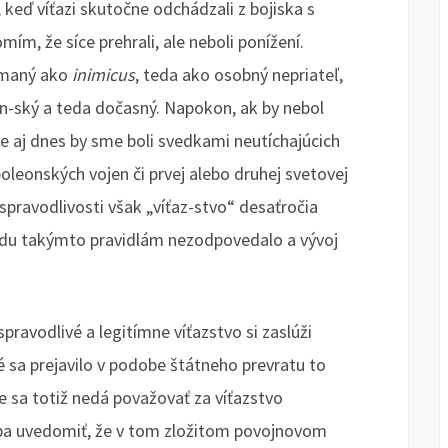
eď víťazi skutočne odchádzali z bojiska s
ím, že síce prehrali, ale neboli ponížení.
nímaný ako
inimicus
, teda ako osobný nepriateľ,
jen-ský a teda dočasný. Napokon, ak by nebol
e aj dnes by sme boli svedkami neutíchajúcich
poleonských vojen či prvej alebo druhej svetovej
spravodlivosti však „víťaz-stvo“ desaťročia
udu takýmto pravidlám nezodpovedalo a vývoj
pravodlivé a legitímne víťazstvo si zaslúži
ré sa prejavilo v podobe štátneho prevratu to
e sa totiž nedá považovať za víťazstvo
reba uvedomiť, že v tom zložitom povojnovom