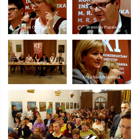
Eva Orbanová
Branislav Pupala
Oľga Nachtmannová