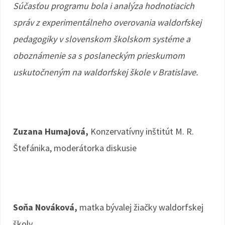
Súčasťou programu bola i analýza hodnotiacich
správ z experimentálneho overovania waldorfskej
pedagogiky v slovenskom školskom systéme a
oboznámenie sa s poslaneckým prieskumom
uskutočneným na waldorfskej škole v Bratislave.
Zuzana Humajová,
Konzervatívny inštitút M. R.
Štefánika, moderátorka diskusie
Soňa Nováková,
matka bývalej žiačky waldorfskej
školy