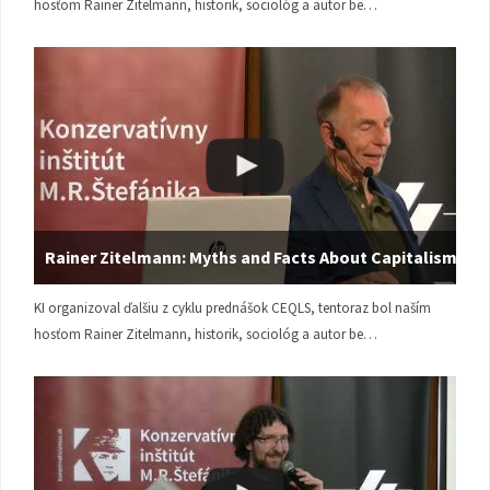
hosťom Rainer Zitelmann, historik, sociológ a autor be…
Rainer Zitelmann: Myths and Facts About Capitalism
KI organizoval ďalšiu z cyklu prednášok CEQLS, tentoraz bol naším
hosťom Rainer Zitelmann, historik, sociológ a autor be…