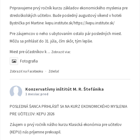
Pripravujeme prvý ročník kurzu základov ekonomického myslenia pre
stredoškolských učiteľov. Bude posledný augustový víkend v hoteli
Bystrička pri Martine:
kepu.institute.sk/https://kepu.institute.sk/
Pre záujemcov o neho s ubytovaním ostalo pár posledných miest.
Môžu sa prihlásiť do 31. júla, čím skôr, tým lepšie.
Miest pre účastníkov k
...
Zobraziť viac
Fotografia
Zobraziť na Facebooku
·
Zdieľať
Konzervatívny inštitút M. R. Štefánika
1 mesiac pred
POSLEDNÁ ŠANCA PRIHLÁSIŤ SA NA KURZ EKONOMICKÉHO MYSLENIA
PRE UČITEĽOV: KEPU 2026
Záujem o prvý ročník nášho kurzu Klasická ekonómia pre učiteľov
(KEPU) nás príjemne prekvapil.