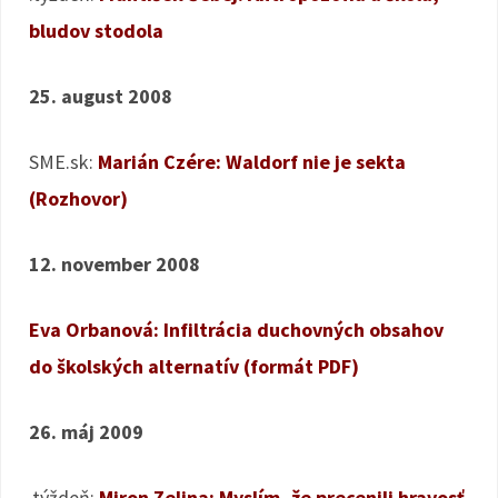
bludov stodola
25. august 2008
SME.sk:
Marián Czére: Waldorf nie je sekta
(Rozhovor)
12. november 2008
Eva Orbanová: Infiltrácia duchovných obsahov
do školských alternatív (formát PDF)
26. máj 2009
.týždeň:
Miron Zelina: Myslím, že precenili hravosť