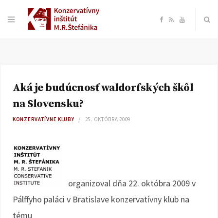
F
R
Y
a
S
o
c
S
u
Aká je budúcnosť waldorfských škôl
e
T
na Slovensku?
b
u
KONZERVATÍVNE KLUBY
25. OKTÓBRA 2009
o
b
o
e
organizoval dňa 22. októbra 2009 v
k
Pálffyho paláci v Bratislave konzervatívny klub na
tému