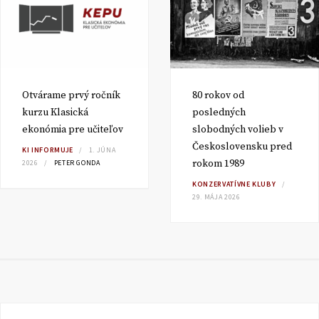
Otvárame prvý ročník
80 rokov od
kurzu Klasická
posledných
ekonómia pre učiteľov
slobodných volieb v
Československu pred
KI INFORMUJE
1. JÚNA
rokom 1989
2026
PETER GONDA
KONZERVATÍVNE KLUBY
29. MÁJA 2026