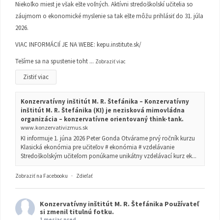
Niekoľko miest je však ešte voľných. Aktívni stredoškolskí učitelia so
záujmom o ekonomické myslenie sa tak ešte môžu prihlásiť do 31. júla
2026.
VIAC INFORMÁCIÍ JE NA WEBE:
kepu.institute.sk/
Tešíme sa na spustenie toht
...
Zobraziť viac
Zistiť viac
Konzervatívny inštitút M. R. Štefánika – Konzervatívny
inštitút M. R. Štefánika (KI) je nezisková mimovládna
organizácia – konzervatívne orientovaný think-tank.
www.konzervativizmus.sk
KI informuje 1. júna 2026 Peter Gonda Otvárame prvý ročník kurzu
Klasická ekonómia pre učiteľov # ekonómia # vzdelávanie
Stredoškolským učiteľom ponúkame unikátny vzdelávací kurz ek...
Zobraziť na Facebooku
·
Zdieľať
Konzervatívny inštitút M. R. Štefánika
Používateľ
si zmenil titulnú fotku.
1 mesiac pred