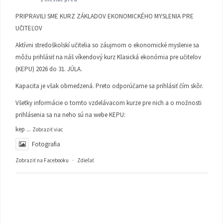
PRIPRAVILI SME KURZ ZÁKLADOV EKONOMICKÉHO MYSLENIA PRE
UČITEĽOV
Aktívni stredoškolskí učitelia so záujmom o ekonomické myslenie sa
môžu prihlásiť na náš víkendový kurz Klasická ekonómia pre učiteľov
(KEPU) 2026 do 31. JÚLA.
Kapacita je však obmedzená. Preto odporúčame sa prihlásiť čím skôr.
Všetky informácie o tomto vzdelávacom kurze pre nich a o možnosti
prihlásenia sa na neho sú na webe KEPU:
kep
...
Zobraziť viac
Fotografia
Zobraziť na Facebooku
·
Zdieľať