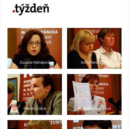
Zuzana Humajová
Soňa Nováková
Marián Czére
Michaela Vaníčková