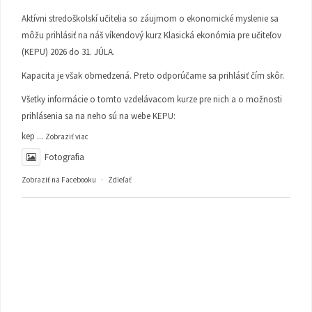
Aktívni stredoškolskí učitelia so záujmom o ekonomické myslenie sa
môžu prihlásiť na náš víkendový kurz Klasická ekonómia pre učiteľov
(KEPU) 2026 do 31. JÚLA.
Kapacita je však obmedzená. Preto odporúčame sa prihlásiť čím skôr.
Všetky informácie o tomto vzdelávacom kurze pre nich a o možnosti
prihlásenia sa na neho sú na webe KEPU:
kep
...
Zobraziť viac
Fotografia
Zobraziť na Facebooku
·
Zdieľať