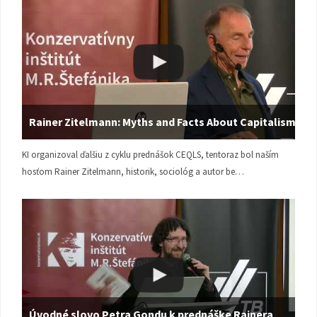
Rainer Zitelmann: Myths and Facts About Capitalism
KI organizoval ďalšiu z cyklu prednášok CEQLS, tentoraz bol naším
hosťom Rainer Zitelmann, historik, sociológ a autor be…
Úvodné slovo Petra Gondu k prednáške Rainera