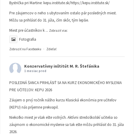
Bystrička pri Martine:
kepu.institute.sk/https://kepu.institute.sk/
Pre záujemcov o neho s ubytovaním ostalo pár posledných miest.
Môžu sa prihlásiť do 31. júla, čím skôr, tým lepšie.
Miest pre účastníkov k
...
Zobraziť viac
Fotografia
Zobraziť na Facebooku
·
Zdieľať
Konzervatívny inštitút M. R. Štefánika
1 mesiac pred
POSLEDNÁ ŠANCA PRIHLÁSIŤ SA NA KURZ EKONOMICKÉHO MYSLENIA
PRE UČITEĽOV: KEPU 2026
Záujem o prvý ročník nášho kurzu Klasická ekonómia pre učiteľov
(KEPU) nás príjemne prekvapil.
Niekoľko miest je však ešte voľných. Aktívni stredoškolskí učitelia so
záujmom o ekonomické myslenie sa tak ešte môžu prihlásiť do 31. júla
2026.