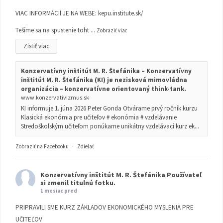
VIAC INFORMÁCIÍ JE NA WEBE:
kepu.institute.sk/
Tešíme sa na spustenie toht
...
Zobraziť viac
Zistiť viac
Konzervatívny inštitút M. R. Štefánika – Konzervatívny
inštitút M. R. Štefánika (KI) je nezisková mimovládna
organizácia – konzervatívne orientovaný think-tank.
www.konzervativizmus.sk
KI informuje 1. júna 2026 Peter Gonda Otvárame prvý ročník kurzu
Klasická ekonómia pre učiteľov # ekonómia # vzdelávanie
Stredoškolským učiteľom ponúkame unikátny vzdelávací kurz ek...
Zobraziť na Facebooku
·
Zdieľať
Konzervatívny inštitút M. R. Štefánika
Používateľ
si zmenil titulnú fotku.
1 mesiac pred
PRIPRAVILI SME KURZ ZÁKLADOV EKONOMICKÉHO MYSLENIA PRE
UČITEĽOV