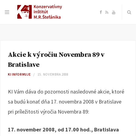
F
R
Y
a
S
o
c
S
u
Akcie k výročiu Novembra 89 v
e
T
Bratislave
b
u
KI INFORMUJE
15. NOVEMBRA 2008
o
b
KI Vám dáva do pozornosti nasledovné akcie, ktoré
sa budú konať dňa 17. novembra 2008 v Bratislave
o
e
pri príležitosti výročia Novembra 89:
k
17. november 2008, od 17.00 hod., Bratislava