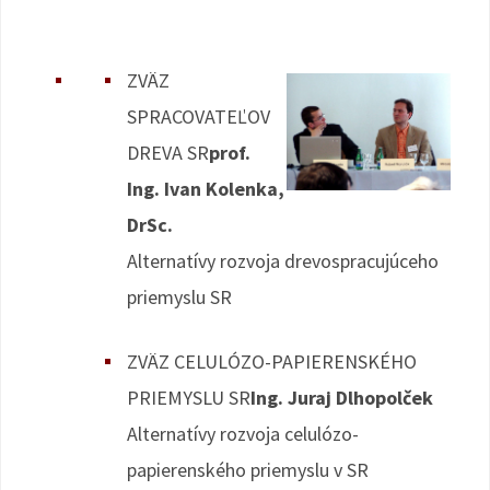
ZVÄZ
SPRACOVATEĽOV
DREVA SR
prof.
Ing. Ivan Kolenka,
DrSc.
Alternatívy rozvoja drevospracujúceho
priemyslu SR
ZVÄZ CELULÓZO-PAPIERENSKÉHO
PRIEMYSLU SR
Ing. Juraj Dlhopolček
Alternatívy rozvoja celulózo-
papierenského priemyslu v SR