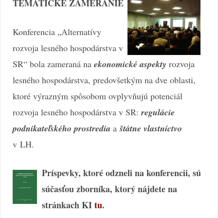
TEMATICKÉ ZAMERANIE
Konferencia „Alternatívy
rozvoja lesného hospodárstva v
SR“ bola zameraná na
ekonomické aspekty
rozvoja
lesného hospodárstva, predovšetkým na dve oblasti,
ktoré výrazným spôsobom ovplyvňujú potenciál
rozvoja lesného hospodárstva v SR:
regulácie
podnikateľského prostredia
a
štátne vlastníctvo
v LH.
Príspevky, ktoré odzneli na konferencii, sú
súčasťou zborníka, ktorý nájdete na
stránkach KI
tu
.