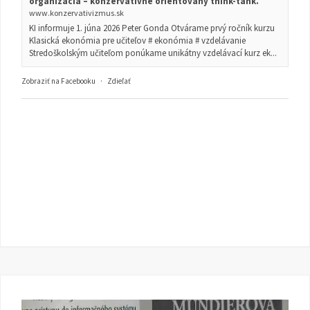
organizácia – konzervatívne orientovaný think-tank.
www.konzervativizmus.sk
KI informuje 1. júna 2026 Peter Gonda Otvárame prvý ročník kurzu
Klasická ekonómia pre učiteľov # ekonómia # vzdelávanie
Stredoškolským učiteľom ponúkame unikátny vzdelávací kurz ek...
Zobraziť na Facebooku
·
Zdieľať