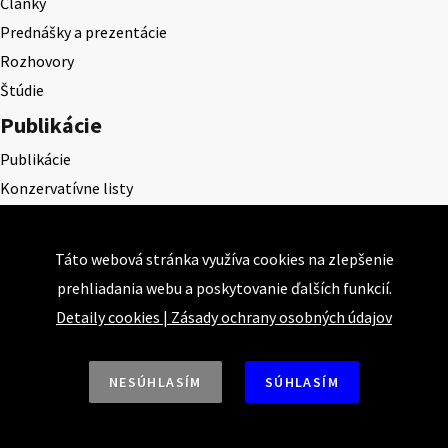
Články
Prednášky a prezentácie
Rozhovory
Štúdie
Publikácie
Publikácie
Konzervatívne listy
Konzervatívne pohľady
Projekty
Táto webová stránka využíva cookies na zlepšenie
Akadémia klasickej ekonómie
prehliadania webu a poskytovanie ďalších funkcií.
KEPS
Detaily cookies
|
Zásady ochrany osobných údajov
CEQLS
Cena Dominika Tatarku
NESÚHLASÍM
SÚHLASÍM
Cena Ernesta Valka
Študentská esej