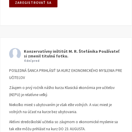
Konzervatívny inštitút M. R. Štefánika
Používateľ
si zmenil titulnú fotku.
4 dní pred
POSLEDNÁ ŠANCA PRIHLÁSIŤ SA KURZ EKONOMICKÉHO MYSLENIA PRE
UČITEĽOV
Záujem o prvý ročník nášho kurzu Klasická ekonómia pre učiteľov
(KEPU) je relatívne veľký.
Niekoľko miest s ubytovaním je však ešte voľných. A viac miest je
voľných na účasť na kurze bez ubytovania.
Aktívni stredoškolskí učitelia so záujmom o ekonomické myslenie sa
tak ešte môžu prihlásiť na kurz DO 23. AUGUSTA.