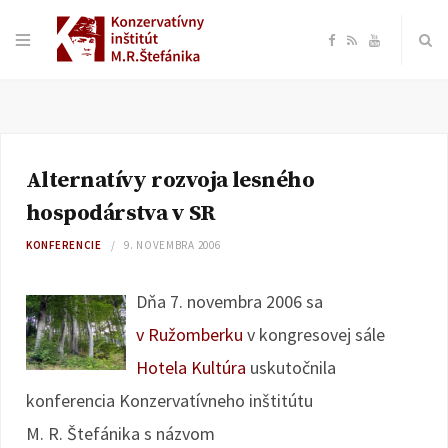
F
R
Y
a
S
o
c
S
u
Alternatívy rozvoja lesného
e
T
hospodárstva v SR
b
u
KONFERENCIE
9. NOVEMBRA 2006
o
b
Dňa 7. novembra 2006 sa
v Ružomberku
v kongresovej sále
o
e
Hotela Kultúra
uskutočnila
k
konferencia Konzervatívneho inštitútu
M. R. Štefánika s názvom