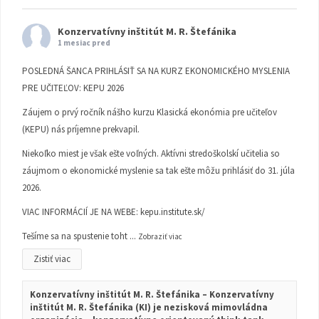
Konzervatívny inštitút M. R. Štefánika
1 mesiac pred
POSLEDNÁ ŠANCA PRIHLÁSIŤ SA NA KURZ EKONOMICKÉHO MYSLENIA
PRE UČITEĽOV: KEPU 2026
Záujem o prvý ročník nášho kurzu Klasická ekonómia pre učiteľov
(KEPU) nás príjemne prekvapil.
Niekoľko miest je však ešte voľných. Aktívni stredoškolskí učitelia so
záujmom o ekonomické myslenie sa tak ešte môžu prihlásiť do 31. júla
2026.
VIAC INFORMÁCIÍ JE NA WEBE:
kepu.institute.sk/
Tešíme sa na spustenie toht
...
Zobraziť viac
Zistiť viac
Konzervatívny inštitút M. R. Štefánika – Konzervatívny
inštitút M. R. Štefánika (KI) je nezisková mimovládna