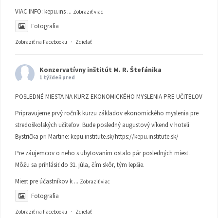
VIAC INFO:
kepu.ins
...
Zobraziť viac
Fotografia
Zobraziť na Facebooku
·
Zdieľať
Konzervatívny inštitút M. R. Štefánika
1 týždeň pred
POSLEDNÉ MIESTA NA KURZ EKONOMICKÉHO MYSLENIA PRE UČITEĽOV
Pripravujeme prvý ročník kurzu základov ekonomického myslenia pre
stredoškolských učiteľov. Bude posledný augustový víkend v hoteli
Bystrička pri Martine:
kepu.institute.sk/https://kepu.institute.sk/
Pre záujemcov o neho s ubytovaním ostalo pár posledných miest.
Môžu sa prihlásiť do 31. júla, čím skôr, tým lepšie.
Miest pre účastníkov k
...
Zobraziť viac
Fotografia
Zobraziť na Facebooku
·
Zdieľať