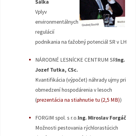
Šálka
Vplyv
environmentálnych
regulácií
podnikania na ťažobný potenciál SR v LH
NÁRODNÉ LESNÍCKE CENTRUM SR
Ing.
Jozef Tutka, CSc.
Kvantifikácia (výpočet) náhrady ujmy pri
obmedzení hospodárenia v lesoch
(
prezentácia na stiahnutie tu (2,5 MB)
)
FORGIM spol. s r.o.
Ing. Miroslav Forgáč
Možnosti pestovania rýchlorastúcich