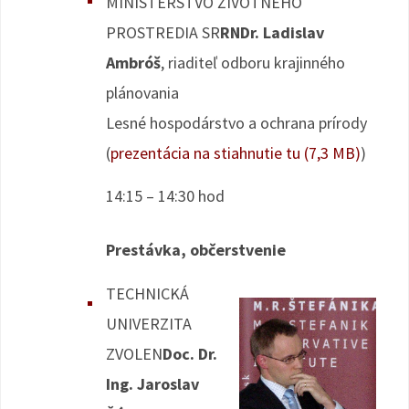
MINISTERSTVO ŽIVOTNÉHO
PROSTREDIA SR
RNDr. Ladislav
Ambróš
, riaditeľ odboru krajinného
plánovania
Lesné hospodárstvo a ochrana prírody
(
prezentácia na stiahnutie tu (7,3 MB)
)
14:15 – 14:30 hod
Prestávka, občerstvenie
TECHNICKÁ
UNIVERZITA
ZVOLEN
Doc. Dr.
Ing. Jaroslav