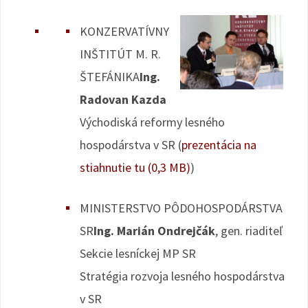
KONZERVATÍVNY
INŠTITÚT M. R.
ŠTEFÁNIKA
Ing.
Radovan Kazda
Východiská reformy lesného
hospodárstva v SR (
prezentácia na
stiahnutie tu (0,3 MB)
)
MINISTERSTVO PÔDOHOSPODÁRSTVA
SR
Ing. Marián Ondrejčák
, gen. riaditeľ
Sekcie lesníckej MP SR
Stratégia rozvoja lesného hospodárstva
v SR