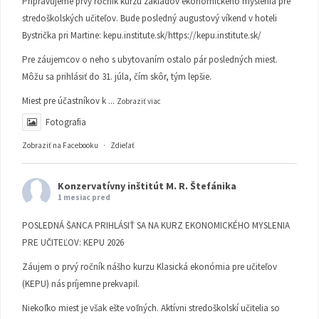
Pripravujeme prvý ročník kurzu základov ekonomického myslenia pre
stredoškolských učiteľov. Bude posledný augustový víkend v hoteli
Bystrička pri Martine:
kepu.institute.sk/https://kepu.institute.sk/
Pre záujemcov o neho s ubytovaním ostalo pár posledných miest.
Môžu sa prihlásiť do 31. júla, čím skôr, tým lepšie.
Miest pre účastníkov k
...
Zobraziť viac
Fotografia
Zobraziť na Facebooku
·
Zdieľať
Konzervatívny inštitút M. R. Štefánika
1 mesiac pred
POSLEDNÁ ŠANCA PRIHLÁSIŤ SA NA KURZ EKONOMICKÉHO MYSLENIA
PRE UČITEĽOV: KEPU 2026
Záujem o prvý ročník nášho kurzu Klasická ekonómia pre učiteľov
(KEPU) nás príjemne prekvapil.
Niekoľko miest je však ešte voľných. Aktívni stredoškolskí učitelia so