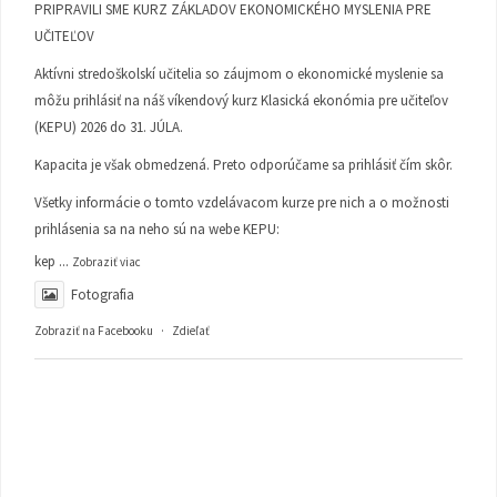
PRIPRAVILI SME KURZ ZÁKLADOV EKONOMICKÉHO MYSLENIA PRE
UČITEĽOV
Aktívni stredoškolskí učitelia so záujmom o ekonomické myslenie sa
môžu prihlásiť na náš víkendový kurz Klasická ekonómia pre učiteľov
(KEPU) 2026 do 31. JÚLA.
Kapacita je však obmedzená. Preto odporúčame sa prihlásiť čím skôr.
Všetky informácie o tomto vzdelávacom kurze pre nich a o možnosti
prihlásenia sa na neho sú na webe KEPU:
kep
...
Zobraziť viac
Fotografia
Zobraziť na Facebooku
·
Zdieľať