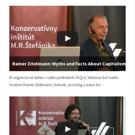
Rainer Zitelmann: Myths and Facts About Capitalism
KI organizoval ďalšiu z cyklu prednášok CEQLS, tentoraz bol naším
hosťom Rainer Zitelmann, historik, sociológ a autor be…