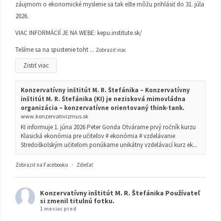
záujmom o ekonomické myslenie sa tak ešte môžu prihlásiť do 31. júla
2026.
VIAC INFORMÁCIÍ JE NA WEBE:
kepu.institute.sk/
Tešíme sa na spustenie toht
...
Zobraziť viac
Zistiť viac
Konzervatívny inštitút M. R. Štefánika – Konzervatívny
inštitút M. R. Štefánika (KI) je nezisková mimovládna
organizácia – konzervatívne orientovaný think-tank.
www.konzervativizmus.sk
KI informuje 1. júna 2026 Peter Gonda Otvárame prvý ročník kurzu
Klasická ekonómia pre učiteľov # ekonómia # vzdelávanie
Stredoškolským učiteľom ponúkame unikátny vzdelávací kurz ek...
Zobraziť na Facebooku
·
Zdieľať
Konzervatívny inštitút M. R. Štefánika
Používateľ
si zmenil titulnú fotku.
1 mesiac pred