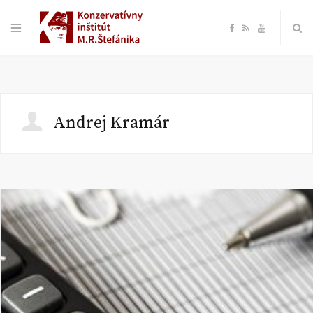
F
R
Y
a
S
o
c
S
u
Andrej Kramár
e
T
b
u
o
b
o
e
k