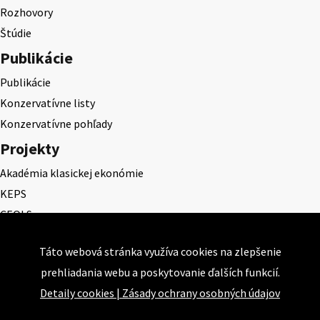
Rozhovory
Štúdie
Publikácie
Publikácie
Konzervatívne listy
Konzervatívne pohľady
Projekty
Akadémia klasickej ekonómie
KEPS
CEQLS
Cena Dominika Tatarku
Táto webová stránka využíva cookies na zlepšenie
Cena Ernesta Valka
prehliadania webu a poskytovanie ďalších funkcií.
Študentská esej
Detaily cookies
|
Zásady ochrany osobných údajov
Deň daňového odbremenenia