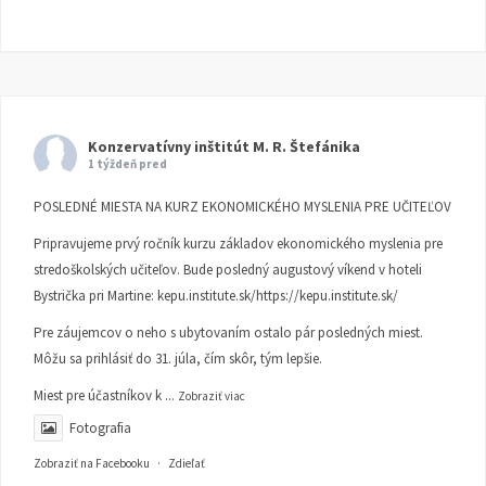
Konzervatívny inštitút M. R. Štefánika
1 týždeň pred
POSLEDNÉ MIESTA NA KURZ EKONOMICKÉHO MYSLENIA PRE UČITEĽOV
Pripravujeme prvý ročník kurzu základov ekonomického myslenia pre
stredoškolských učiteľov. Bude posledný augustový víkend v hoteli
Bystrička pri Martine:
kepu.institute.sk/https://kepu.institute.sk/
Pre záujemcov o neho s ubytovaním ostalo pár posledných miest.
Môžu sa prihlásiť do 31. júla, čím skôr, tým lepšie.
Miest pre účastníkov k
...
Zobraziť viac
Fotografia
Zobraziť na Facebooku
·
Zdieľať