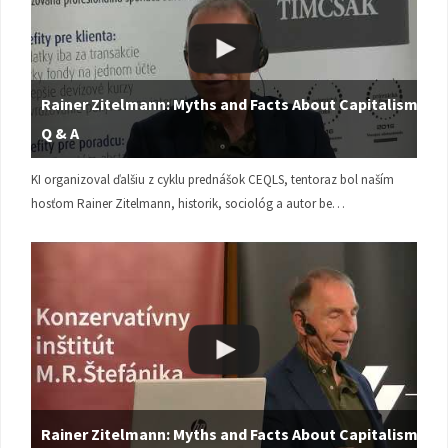
Rainer Zitelmann: Myths and Facts About Capitalism |
Q & A
KI organizoval ďalšiu z cyklu prednášok CEQLS, tentoraz bol naším
hosťom Rainer Zitelmann, historik, sociológ a autor be…
Rainer Zitelmann: Myths and Facts About Capitalism