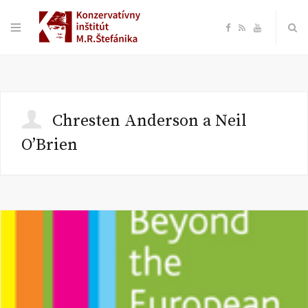
F
R
Y
a
S
o
c
S
u
Chresten Anderson a Neil
e
T
O’Brien
b
u
o
b
o
e
k