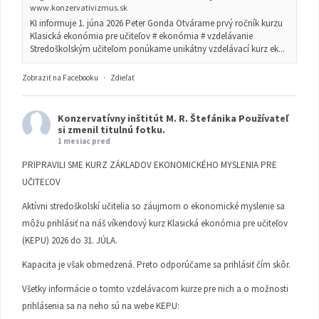
www.konzervativizmus.sk
KI informuje 1. júna 2026 Peter Gonda Otvárame prvý ročník kurzu
Klasická ekonómia pre učiteľov # ekonómia # vzdelávanie
Stredoškolským učiteľom ponúkame unikátny vzdelávací kurz ek...
Zobraziť na Facebooku
·
Zdieľať
Konzervatívny inštitút M. R. Štefánika
Používateľ
si zmenil titulnú fotku.
1 mesiac pred
PRIPRAVILI SME KURZ ZÁKLADOV EKONOMICKÉHO MYSLENIA PRE
UČITEĽOV
Aktívni stredoškolskí učitelia so záujmom o ekonomické myslenie sa
môžu prihlásiť na náš víkendový kurz Klasická ekonómia pre učiteľov
(KEPU) 2026 do 31. JÚLA.
Kapacita je však obmedzená. Preto odporúčame sa prihlásiť čím skôr.
Všetky informácie o tomto vzdelávacom kurze pre nich a o možnosti
prihlásenia sa na neho sú na webe KEPU: