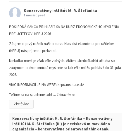
Konzervatívny inštitút M. R. Štefánika
1 mesiac pred
POSLEDNÁ ŠANCA PRIHLÁSIŤ SA NA KURZ EKONOMICKÉHO MYSLENIA
PRE UČITEĽOV: KEPU 2026
Záujem o prvý ročník nášho kurzu Klasická ekonómia pre učiteľov
(KEPU) nás príjemne prekvapil.
Niekoľko miest je však ešte voľných. Aktívni stredoškolskí učitelia so
záujmom o ekonomické myslenie sa tak ešte môžu prihlásiť do 31. júla
2026.
VIAC INFORMÁCIÍ JE NA WEBE:
kepu.institute.sk/
Tešíme sa na spustenie toht
...
Zobraziť viac
Zistiť viac
Konzervatívny inštitút M. R. Štefánika – Konzervatívny
inštitút M. R. Štefánika (KI) je nezisková mimovládna
organizácia – konzervatívne orientovaný think-tank.