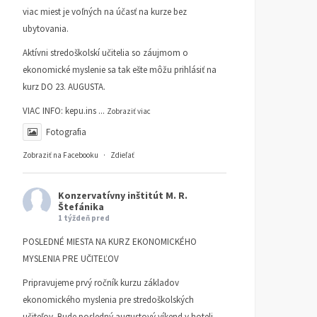
viac miest je voľných na účasť na kurze bez
ubytovania.
Aktívni stredoškolskí učitelia so záujmom o
ekonomické myslenie sa tak ešte môžu prihlásiť na
kurz DO 23. AUGUSTA.
VIAC INFO:
kepu.ins
...
Zobraziť viac
Fotografia
Zobraziť na Facebooku
·
Zdieľať
Konzervatívny inštitút M. R.
Štefánika
1 týždeň pred
POSLEDNÉ MIESTA NA KURZ EKONOMICKÉHO
MYSLENIA PRE UČITEĽOV
Pripravujeme prvý ročník kurzu základov
ekonomického myslenia pre stredoškolských
učiteľov. Bude posledný augustový víkend v hoteli