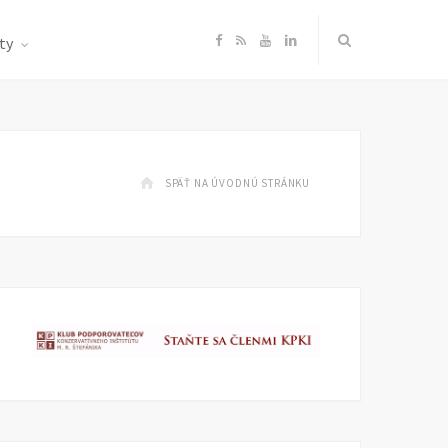
F
R
Y
L
ty
a
S
o
i
c
S
u
n
SPÄŤ NA ÚVODNÚ STRÁNKU
e
T
k
b
u
e
o
b
d
o
e
I
k
n