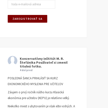
Konzervatívny inštitút M. R.
Štefánika
Používateľ si zmenil
titulnú fotku.
4 dní pred
POSLEDNÁ ŠANCA PRIHLÁSIŤ SA KURZ
EKONOMICKÉHO MYSLENIA PRE UČITEĽOV
Záujem o prvý ročník nášho kurzu Klasická
ekonómia pre učiteľov (KEPU) je relatívne veľký.
Niekoľko miest s ubytovaním je však ešte voľných. A