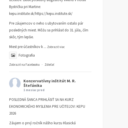
Bystrička pri Martine:
kepu.institute.sk/https://kepu.institute.sk/
Pre záujemcov o neho s ubytovaním ostalo pár
posledných miest. Môžu sa prihlásiť do 31. júla, čím
skôr, tým lepšie.
Miest pre účastníkov k
...
Zobraziť viac
Fotografia
Zobraziť na Facebooku
·
Zdieľať
Konzervatívny inštitút M. R.
Štefánika
1 mesiac pred
POSLEDNÁ ŠANCA PRIHLÁSIŤ SA NA KURZ
EKONOMICKÉHO MYSLENIA PRE UČITEĽOV: KEPU
2026
Záujem o prvý ročník nášho kurzu Klasická