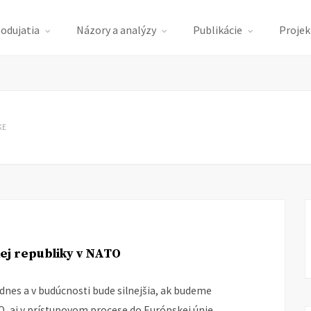
podujatia
Názory a analýzy
Publikácie
Projek
KE
kej republiky v NATO
nes a v budúcnosti bude silnejšia, ak budeme
O, aj v prístupovom procese do Európskej únie.