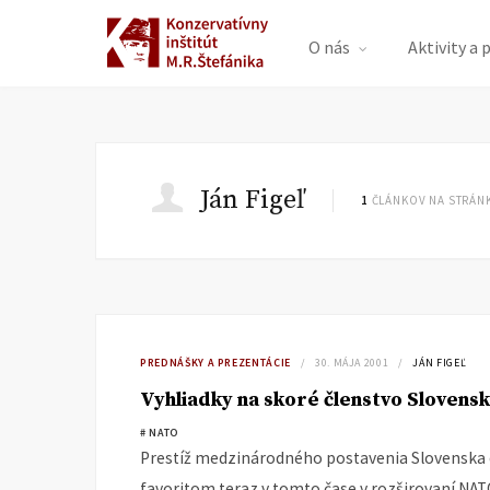
O nás
Aktivity a 
Ján Figeľ
1
ČLÁNKOV NA STRÁN
PREDNÁŠKY A PREZENTÁCIE
30. MÁJA 2001
JÁN FIGEĽ
Vyhliadky na skoré členstvo Slovens
# NATO
Prestíž medzinárodného postavenia Slovenska d
favoritom teraz v tomto čase v rozširovaní NAT