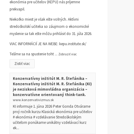
ekonómia pre učiteľov (KEPU) nás príjemne
prekvapil.
Niekoľko miest je však ešte voľných. Aktívni
stredoškolskí učitelia so záujmom o ekonomické
myslenie sa tak ešte môžu prihlásiť do 31. júla 2026.
VIAC INFORMÁCIÍ JE NA WEBE:
kepu.institute.sk/
Tešíme sa na spustenie toht
...
Zobraziť viac
Zistiť viac
Konzervatívny inštitút M. R. Štefánika –
Konzervatívny inštitút M. R. Štefánika (KI)
je nezisková mimovládna organizácia –
konzervatívne orientovaný think-tank.
www.konzervativizmus.sk
KI informuje 1. júna 2026 Peter Gonda Otvárame
prvý ročník kurzu Klasická ekonómia pre učiteľov
# ekonómia # vzdelávanie Stredoškolským
učiteľom ponúkame unikátny vzdelávací kurz
ek...