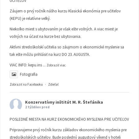
UČITEĽOV
Záujem o prvý ročník nášho kurzu Klasická ekonómia pre učiteľov
(KEPU) je relatívne veľký.
Niekoľko miest s ubytovaním je však ešte voľných. A viac miest je
voľných na účasť na kurze bez ubytovania.
Aktívni stredoškolskí učitelia so záujmom o ekonomické myslenie sa
tak ešte môžu prihlásiť na kurz DO 23. AUGUSTA.
VIAC INFO:
kepu.ins
...
Zobraziť viac
Fotografia
Zobraziť na Facebooku
·
Zdieľať
Konzervatívny inštitút M. R. Štefánika
2 týždňov pred
POSLEDNÉ MIESTA NA KURZ EKONOMICKÉHO MYSLENIA PRE UČITEĽOV
Pripravujeme prvý ročník kurzu základov ekonomického myslenia pre
stredoškolských učiteľov. Bude posledný augustový víkend v hoteli