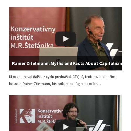
Rainer Zitelmann: Myths and Facts About Capitalism
KI organizoval ďalšiu z cyklu prednášok CEQLS, tentoraz bol naším
hosťom Rainer Zitelmann, historik, sociológ a autor be…