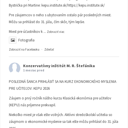
Bystrička pri Martine:
kepu.institute.sk/https://kepu.institute.sk/
Pre záujemcov o neho s ubytovaním ostalo pár posledných miest.
Môžu sa prihlásiť do 31. júla, čím skôr, tým lepšie.
Miest pre účastníkov k
...
Zobraziť viac
Fotografia
Zobraziť na Facebooku
·
Zdieľať
Konzervatívny inštitút M. R. Štefánika
1 mesiac pred
POSLEDNÁ ŠANCA PRIHLÁSIŤ SA NA KURZ EKONOMICKÉHO MYSLENIA
PRE UČITEĽOV: KEPU 2026
Záujem o prvý ročník nášho kurzu Klasická ekonómia pre učiteľov
(KEPU) nás príjemne prekvapil.
Niekoľko miest je však ešte voľných. Aktívni stredoškolskí učitelia so
záujmom o ekonomické myslenie sa tak ešte môžu prihlásiť do 31. júla