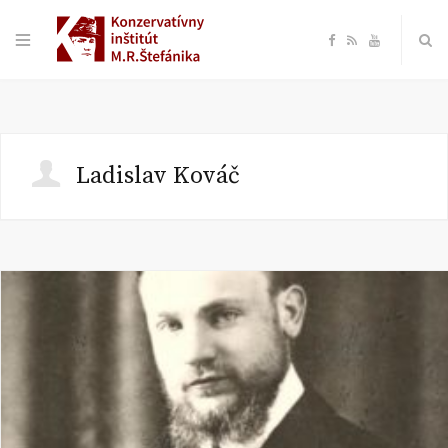
F
R
Y
a
S
o
c
S
u
Ladislav Kováč
e
T
b
u
o
b
o
e
k