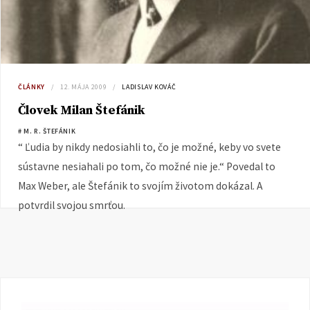
ČLÁNKY
12. MÁJA 2009
LADISLAV KOVÁČ
Človek Milan Štefánik
# M. R. ŠTEFÁNIK
“ Ľudia by nikdy nedosiahli to, čo je možné, keby vo svete
sústavne nesiahali po tom, čo možné nie je.“ Povedal to
Max Weber, ale Štefánik to svojím životom dokázal. A
potvrdil svojou smrťou.