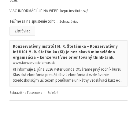
2026.
VIAC INFORMÁCIÍ JE NA WEBE:
kepu.institute.sk/
Tešíme sa na spustenie toht
...
Zobraziť viac
Zistiť viac
Konzervatívny inštitút M. R. Štefánika – Konzervatívny
inštitút M. R. Štefánika (KI) je nezisková mimovládna
organizácia – konzervatívne orientovaný think-tank.
www.konzervativizmus.sk
KI informuje 1. júna 2026 Peter Gonda Otvárame prvý ročník kurzu
Klasická ekonómia pre učiteľov # ekonómia # vzdelávanie
Stredoškolským učiteľom ponúkame unikátny vzdelávací kurz ek...
Zobraziť na Facebooku
·
Zdieľať