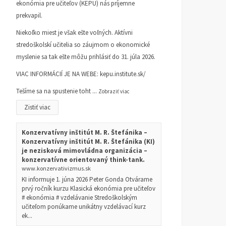
ekonómia pre učiteľov (KEPU) nás príjemne
prekvapil.
Niekoľko miest je však ešte voľných. Aktívni
stredoškolskí učitelia so záujmom o ekonomické
myslenie sa tak ešte môžu prihlásiť do 31. júla 2026.
VIAC INFORMÁCIÍ JE NA WEBE:
kepu.institute.sk/
Tešíme sa na spustenie toht
...
Zobraziť viac
Zistiť viac
Konzervatívny inštitút M. R. Štefánika –
Konzervatívny inštitút M. R. Štefánika (KI)
je nezisková mimovládna organizácia –
konzervatívne orientovaný think-tank.
www.konzervativizmus.sk
KI informuje 1. júna 2026 Peter Gonda Otvárame
prvý ročník kurzu Klasická ekonómia pre učiteľov
# ekonómia # vzdelávanie Stredoškolským
učiteľom ponúkame unikátny vzdelávací kurz
ek...