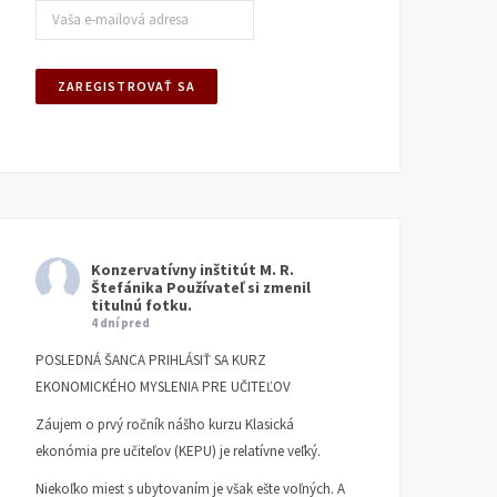
Konzervatívny inštitút M. R.
Štefánika
Používateľ si zmenil
titulnú fotku.
4 dní pred
POSLEDNÁ ŠANCA PRIHLÁSIŤ SA KURZ
EKONOMICKÉHO MYSLENIA PRE UČITEĽOV
Záujem o prvý ročník nášho kurzu Klasická
ekonómia pre učiteľov (KEPU) je relatívne veľký.
Niekoľko miest s ubytovaním je však ešte voľných. A