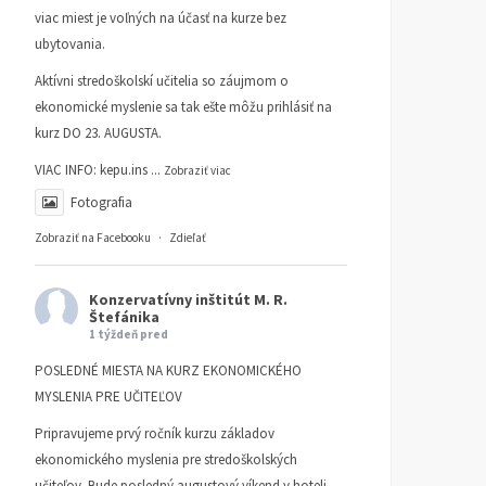
viac miest je voľných na účasť na kurze bez
ubytovania.
Aktívni stredoškolskí učitelia so záujmom o
ekonomické myslenie sa tak ešte môžu prihlásiť na
kurz DO 23. AUGUSTA.
VIAC INFO:
kepu.ins
...
Zobraziť viac
Fotografia
Zobraziť na Facebooku
·
Zdieľať
Konzervatívny inštitút M. R.
Štefánika
1 týždeň pred
POSLEDNÉ MIESTA NA KURZ EKONOMICKÉHO
MYSLENIA PRE UČITEĽOV
Pripravujeme prvý ročník kurzu základov
ekonomického myslenia pre stredoškolských
učiteľov. Bude posledný augustový víkend v hoteli