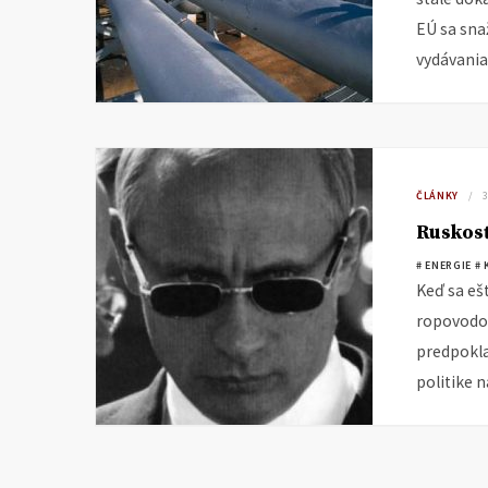
EÚ sa sna
vydávania
ČLÁNKY
Ruskos
# ENERGIE
# 
Keď sa eš
ropovodov
predpokla
politike 