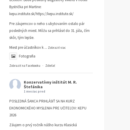
Bystrička pri Martine:
kepu.institute.sk/https://kepu.institute.sk/
Pre záujemcov o neho s ubytovaním ostalo pár
posledných miest. Môžu sa prihlásiť do 31. júla, čím
skôr, tým lepšie.
Miest pre účastníkov k
...
Zobraziť viac
Fotografia
Zobraziť na Facebooku
·
Zdieľať
Konzervatívny inštitút M. R.
Štefánika
1 mesiac pred
POSLEDNÁ ŠANCA PRIHLÁSIŤ SA NA KURZ
EKONOMICKÉHO MYSLENIA PRE UČITEĽOV: KEPU
2026
Záujem o prvý ročník nášho kurzu Klasická