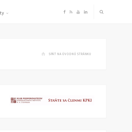
F
R
Y
L
ty
a
S
o
i
c
S
u
n
SPÄŤ NA ÚVODNÚ STRÁNKU
e
T
k
b
u
e
o
b
d
o
e
I
k
n