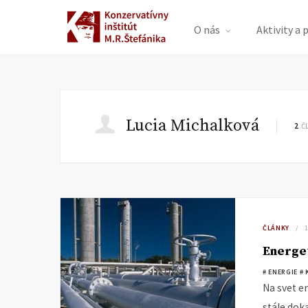
O nás
Aktivity a 
Lucia Michalková
2
Č
ČLÁNKY
Energet
# ENERGIE
# 
Na svet e
stále doka