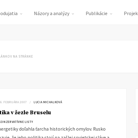
podujatia
Názory a analýzy
Publikácie
Projek
LÁNKOV NA STRÁNKE
16. FEBRUÁRA 2007
LUCIA MICHALKOVÁ
ika v žezle Bruselu
KONZERVATÍVNE LISTY
nergetiky doľahla ťarcha historických omylov. Rusko
zuje, že jeho politika stojí na zašlej sovietskej sláve a