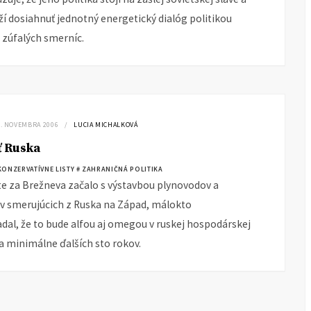
ží dosiahnuť jednotný energetický dialóg politikou
 zúfalých smerníc.
3. NOVEMBRA 2006
LUCIA MICHALKOVÁ
ť Ruska
KONZERVATÍVNE LISTY
# ZAHRANIČNÁ POLITIKA
te za Brežneva začalo s výstavbou plynovodov a
 smerujúcich z Ruska na Západ, málokto
dal, že to bude alfou aj omegou v ruskej hospodárskej
na minimálne ďalších sto rokov.