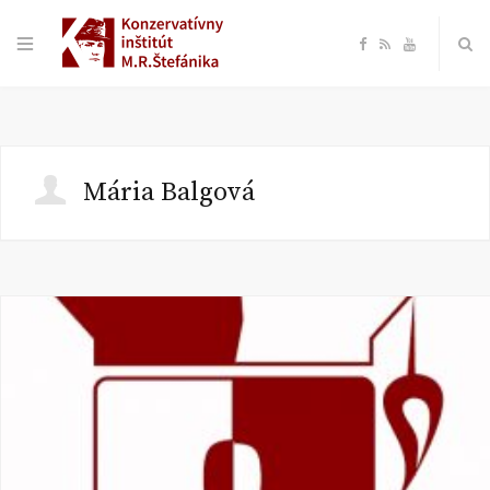
F
R
Y
a
S
o
c
S
u
Mária Balgová
e
T
b
u
o
b
o
e
k