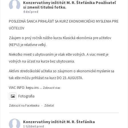
Konzervatívny inštitút M. R. Štefánika
Používateľ
si zmenil titulnú fotku.
4 dní pred
POSLEDNÁ ŠANCA PRIHLÁSIŤ SA KURZ EKONOMICKÉHO MYSLENIA PRE
UČITEĽOV
Záujem o prvý ročník nášho kurzu Klasická ekonómia pre učiteľov
(KEPU) je relatívne veľký.
Niekoľko miest s ubytovaním je však ešte voľných. A viac miest je
voľných na účasť na kurze bez ubytovania.
Aktívni stredoškolskí učitelia so záujmom o ekonomické myslenie sa
tak ešte môžu prihlásiť na kurz DO 23. AUGUSTA.
VIAC INFO:
kepu.ins
...
Zobraziť viac
Fotografia
Zobraziť na Facebooku
·
Zdieľať
Konzervatívny inštitút M. R. Štefánika
1 týždeň pred