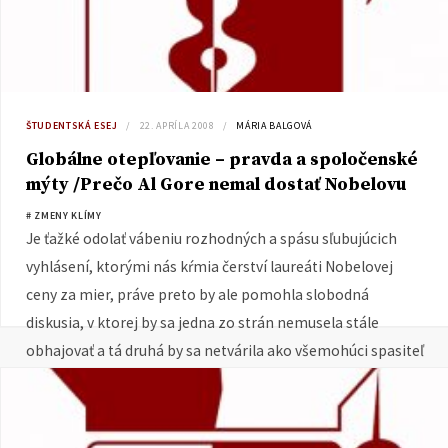
ŠTUDENTSKÁ ESEJ
22. APRÍLA 2008
MÁRIA BALGOVÁ
Globálne otepľovanie – pravda a spoločenské
mýty /Prečo Al Gore nemal dostať Nobelovu
cenu?/
# ZMENY KLÍMY
Je ťažké odolať vábeniu rozhodných a spásu sľubujúcich
vyhlásení, ktorými nás kŕmia čerství laureáti Nobelovej
ceny za mier, práve preto by ale pomohla slobodná
diskusia, v ktorej by sa jedna zo strán nemusela stále
obhajovať a tá druhá by sa netvárila ako všemohúci spasiteľ
sveta.