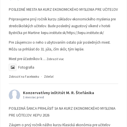
POSLEDNÉ MIESTA NA KURZ EKONOMICKÉHO MYSLENIA PRE UČITEĽOV
Pripravujeme prvý ročník kurzu základov ekonomického myslenia pre
stredoškolských učiteľov. Bude posledný augustový víkend v hoteli
Bystrička pri Martine:
kepu.institute.sk/https://kepu.institute.sk/
Pre záujemcov o neho s ubytovaním ostalo pár posledných miest.
Môžu sa prihlásiť do 31. júla, čím skôr, tým lepšie.
Miest pre účastníkov k
...
Zobraziť viac
Fotografia
Zobraziť na Facebooku
·
Zdieľať
Konzervatívny inštitút M. R. Štefánika
1 mesiac pred
POSLEDNÁ ŠANCA PRIHLÁSIŤ SA NA KURZ EKONOMICKÉHO MYSLENIA
PRE UČITEĽOV: KEPU 2026
Záujem o prvý ročník nášho kurzu Klasická ekonómia pre učiteľov