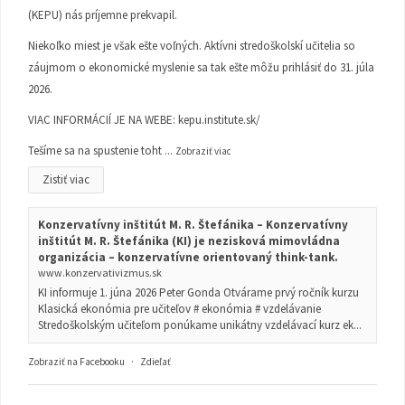
(KEPU) nás príjemne prekvapil.
Niekoľko miest je však ešte voľných. Aktívni stredoškolskí učitelia so
záujmom o ekonomické myslenie sa tak ešte môžu prihlásiť do 31. júla
2026.
VIAC INFORMÁCIÍ JE NA WEBE:
kepu.institute.sk/
Tešíme sa na spustenie toht
...
Zobraziť viac
Zistiť viac
Konzervatívny inštitút M. R. Štefánika – Konzervatívny
inštitút M. R. Štefánika (KI) je nezisková mimovládna
organizácia – konzervatívne orientovaný think-tank.
www.konzervativizmus.sk
KI informuje 1. júna 2026 Peter Gonda Otvárame prvý ročník kurzu
Klasická ekonómia pre učiteľov # ekonómia # vzdelávanie
Stredoškolským učiteľom ponúkame unikátny vzdelávací kurz ek...
Zobraziť na Facebooku
·
Zdieľať