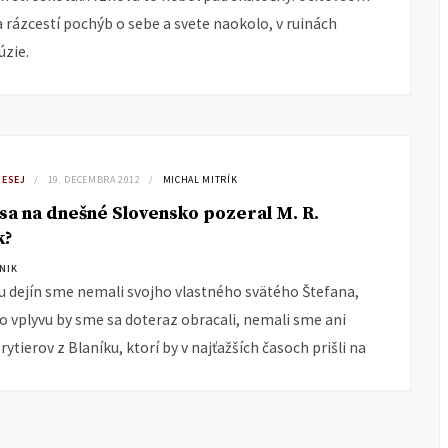
a rázcestí pochýb o sebe a svete naokolo, v ruinách
úzie.
 ESEJ
19. DECEMBRA 2012
MICHAL MITRÍK
sa na dnešné Slovensko pozeral M. R.
k?
ÁNIK
u dejín sme nemali svojho vlastného svätého Štefana,
o vplyvu by sme sa doteraz obracali, nemali sme ani
rytierov z Blaníku, ktorí by v najťažších časoch prišli na