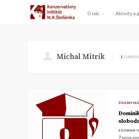
O nás
Aktivity a 
Michal Mitrík
2
ČLÁNKOV
ŠTUDENTSKÁ
Dominik
slobod
# DOMINIK T
Znova som