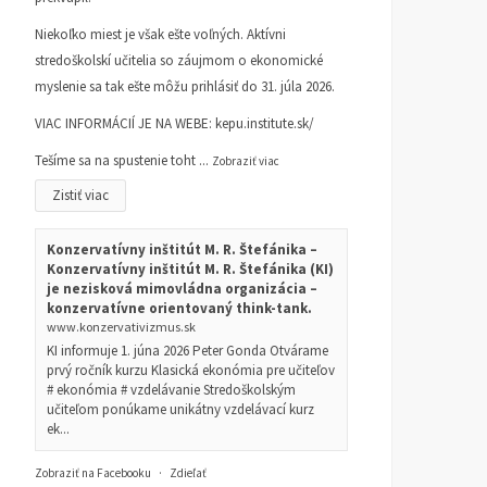
Niekoľko miest je však ešte voľných. Aktívni
stredoškolskí učitelia so záujmom o ekonomické
myslenie sa tak ešte môžu prihlásiť do 31. júla 2026.
VIAC INFORMÁCIÍ JE NA WEBE:
kepu.institute.sk/
Tešíme sa na spustenie toht
...
Zobraziť viac
Zistiť viac
Konzervatívny inštitút M. R. Štefánika –
Konzervatívny inštitút M. R. Štefánika (KI)
je nezisková mimovládna organizácia –
konzervatívne orientovaný think-tank.
www.konzervativizmus.sk
KI informuje 1. júna 2026 Peter Gonda Otvárame
prvý ročník kurzu Klasická ekonómia pre učiteľov
# ekonómia # vzdelávanie Stredoškolským
učiteľom ponúkame unikátny vzdelávací kurz
ek...
Zobraziť na Facebooku
·
Zdieľať