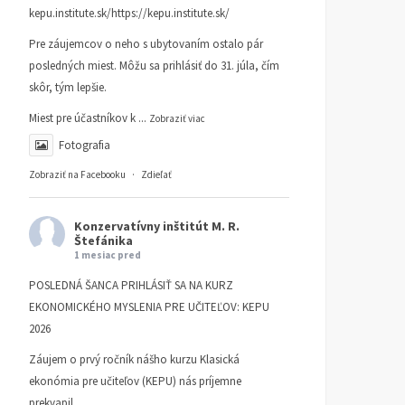
kepu.institute.sk/https://kepu.institute.sk/
Pre záujemcov o neho s ubytovaním ostalo pár
posledných miest. Môžu sa prihlásiť do 31. júla, čím
skôr, tým lepšie.
Miest pre účastníkov k
...
Zobraziť viac
Fotografia
Zobraziť na Facebooku
·
Zdieľať
Konzervatívny inštitút M. R.
Štefánika
1 mesiac pred
POSLEDNÁ ŠANCA PRIHLÁSIŤ SA NA KURZ
EKONOMICKÉHO MYSLENIA PRE UČITEĽOV: KEPU
2026
Záujem o prvý ročník nášho kurzu Klasická
ekonómia pre učiteľov (KEPU) nás príjemne
prekvapil.