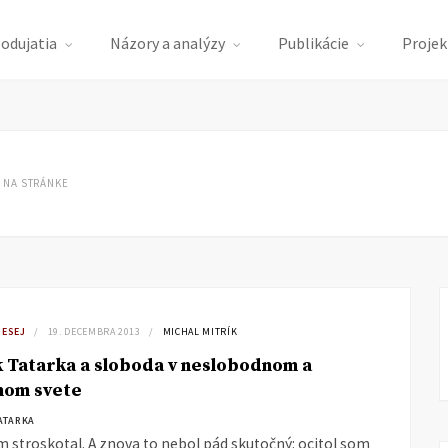
podujatia
Názory a analýzy
Publikácie
Projek
 NA STRÁNKE
 ESEJ
19. DECEMBRA 2013
MICHAL MITRÍK
 Tatarka a sloboda v neslobodnom a
nom svete
ATARKA
 stroskotal. A znova to nebol pád skutočný: ocitol som