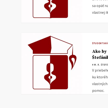
sa opäť n
vlastnej il
ŠTUDENTSKÁ
Ako by 
Štefáni
# M. R. ŠTEF
V priebeh
ku ktoréh
vlastných 
pomoc.