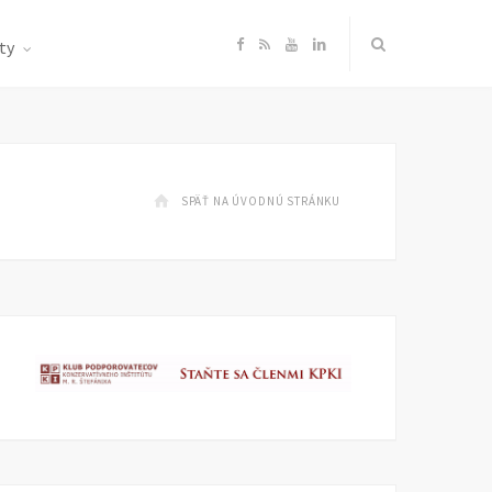
F
R
Y
L
ty
a
S
o
i
c
S
u
n
SPÄŤ NA ÚVODNÚ STRÁNKU
e
T
k
b
u
e
o
b
d
o
e
I
k
n