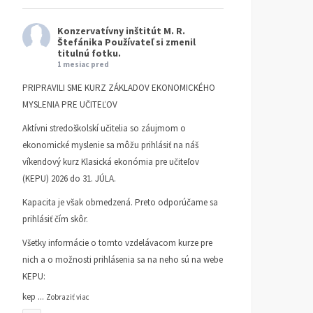
Konzervatívny inštitút M. R.
Štefánika
Používateľ si zmenil
titulnú fotku.
1 mesiac pred
PRIPRAVILI SME KURZ ZÁKLADOV EKONOMICKÉHO
MYSLENIA PRE UČITEĽOV
Aktívni stredoškolskí učitelia so záujmom o
ekonomické myslenie sa môžu prihlásiť na náš
víkendový kurz Klasická ekonómia pre učiteľov
(KEPU) 2026 do 31. JÚLA.
Kapacita je však obmedzená. Preto odporúčame sa
prihlásiť čím skôr.
Všetky informácie o tomto vzdelávacom kurze pre
nich a o možnosti prihlásenia sa na neho sú na webe
KEPU:
kep
...
Zobraziť viac