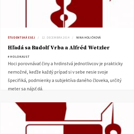
ŠTUDENTSKÁ ESEJ
12. DECEMBRA 2014
NINA HOLIČKOVÁ
Hľadá sa Rudolf Vrba a Alfréd Wetzler
# HOLOKAUST
Hoci porovnávať činy a hrdinstvá jednotlivcov je prakticky
nemožné, keďže každý prípad si v sebe nesie svoje
špecifiká, podmienky a subjektíva daného človeka, určitý
meter sa nájsť dá.