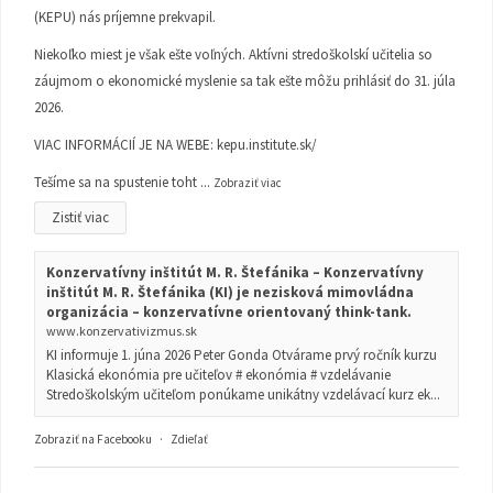
(KEPU) nás príjemne prekvapil.
Niekoľko miest je však ešte voľných. Aktívni stredoškolskí učitelia so
záujmom o ekonomické myslenie sa tak ešte môžu prihlásiť do 31. júla
2026.
VIAC INFORMÁCIÍ JE NA WEBE:
kepu.institute.sk/
Tešíme sa na spustenie toht
...
Zobraziť viac
Zistiť viac
Konzervatívny inštitút M. R. Štefánika – Konzervatívny
inštitút M. R. Štefánika (KI) je nezisková mimovládna
organizácia – konzervatívne orientovaný think-tank.
www.konzervativizmus.sk
KI informuje 1. júna 2026 Peter Gonda Otvárame prvý ročník kurzu
Klasická ekonómia pre učiteľov # ekonómia # vzdelávanie
Stredoškolským učiteľom ponúkame unikátny vzdelávací kurz ek...
Zobraziť na Facebooku
·
Zdieľať