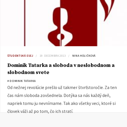
ŠTUDENTSKÁ ESEJ
19. DECEMBRA 2013
NINA HOLIČKOVÁ
Dominik Tatarka a sloboda v neslobodnom a
slobodnom svete
# DOMINIK TATARKA
Od nežnej revolúcie prešlo už takmer štvrťstoročie. Za ten
čas nám sloboda zovšednela. Dotýka sa nás každý deň,
napriek tomu ju nevnímame. Tak ako všetky veci, ktoré si
človek váži až po tom, čo ich stratí.