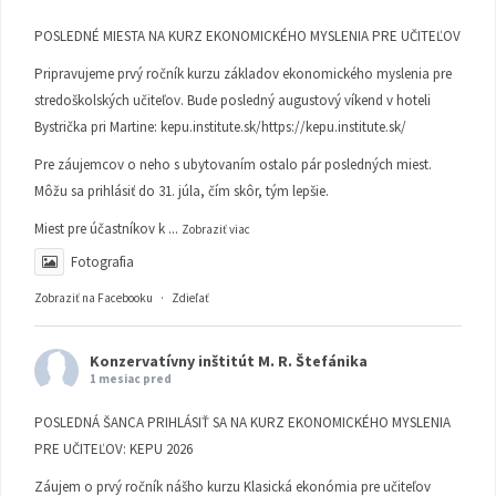
POSLEDNÉ MIESTA NA KURZ EKONOMICKÉHO MYSLENIA PRE UČITEĽOV
Pripravujeme prvý ročník kurzu základov ekonomického myslenia pre
stredoškolských učiteľov. Bude posledný augustový víkend v hoteli
Bystrička pri Martine:
kepu.institute.sk/https://kepu.institute.sk/
Pre záujemcov o neho s ubytovaním ostalo pár posledných miest.
Môžu sa prihlásiť do 31. júla, čím skôr, tým lepšie.
Miest pre účastníkov k
...
Zobraziť viac
Fotografia
Zobraziť na Facebooku
·
Zdieľať
Konzervatívny inštitút M. R. Štefánika
1 mesiac pred
POSLEDNÁ ŠANCA PRIHLÁSIŤ SA NA KURZ EKONOMICKÉHO MYSLENIA
PRE UČITEĽOV: KEPU 2026
Záujem o prvý ročník nášho kurzu Klasická ekonómia pre učiteľov