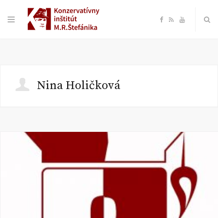
F
R
Y
a
S
o
c
S
u
Nina Holičková
e
T
b
u
o
b
o
e
k