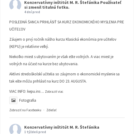
Konzervatívny inštitút M. R. Štefánika
Používateľ
si zmenil titulnú fotku.
4 dní pred
POSLEDNÁ ŠANCA PRIHLÁSIŤ SA KURZ EKONOMICKÉHO MYSLENIA PRE
UČITEĽOV
Záujem o prvý ročník nášho kurzu Klasická ekonómia pre učiteľov
(KEPU) je relatívne veľký.
Niekoľko miest s ubytovaním je však ešte voľných. A viac miest je
voľných na účasť na kurze bez ubytovania.
Aktívni stredoškolskí učitelia so záujmom o ekonomické myslenie sa
tak ešte môžu prihlásiť na kurz DO 23. AUGUSTA.
VIAC INFO:
kepu.ins
...
Zobraziť viac
Fotografia
Zobraziť na Facebooku
·
Zdieľať
Konzervatívny inštitút M. R. Štefánika
1 týždeň pred