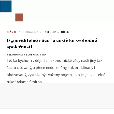
ČLÁNKY
3. JÚNA 2007
PAVEL CHALUPNÍČEK
O „neviditelné ruce“ a cestě ke svobodné
společnosti
# EKONÓMIA
# SLOBODA
# TRH
Těžko bychom v dějinách ekonomické vědy našli jiný tak
často citovaný, a přece nedoceněný, tak proklínaný i
obdivovaný, vysmívaný i vážený pojem jako je „neviditelná
ruka“ Adama Smitha.