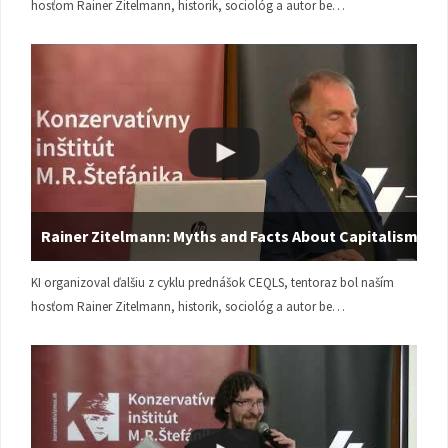
hosťom Rainer Zitelmann, historik, sociológ a autor be…
Rainer Zitelmann: Myths and Facts About Capitalism
KI organizoval ďalšiu z cyklu prednášok CEQLS, tentoraz bol naším
hosťom Rainer Zitelmann, historik, sociológ a autor be…