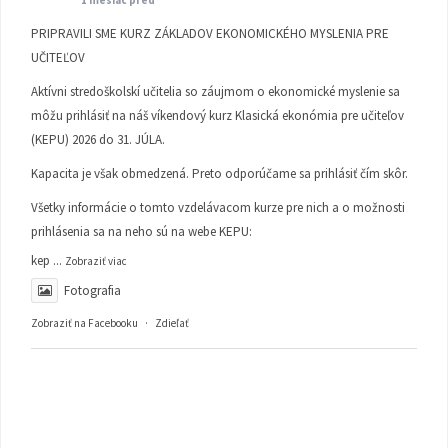
PRIPRAVILI SME KURZ ZÁKLADOV EKONOMICKÉHO MYSLENIA PRE
UČITEĽOV
Aktívni stredoškolskí učitelia so záujmom o ekonomické myslenie sa
môžu prihlásiť na náš víkendový kurz Klasická ekonómia pre učiteľov
(KEPU) 2026 do 31. JÚLA.
Kapacita je však obmedzená. Preto odporúčame sa prihlásiť čím skôr.
Všetky informácie o tomto vzdelávacom kurze pre nich a o možnosti
prihlásenia sa na neho sú na webe KEPU:
kep
...
Zobraziť viac
Fotografia
Zobraziť na Facebooku
·
Zdieľať