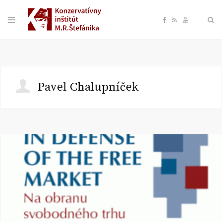
F
R
Y
a
S
o
c
S
u
Pavel Chalupníček
e
T
b
u
o
b
o
e
k