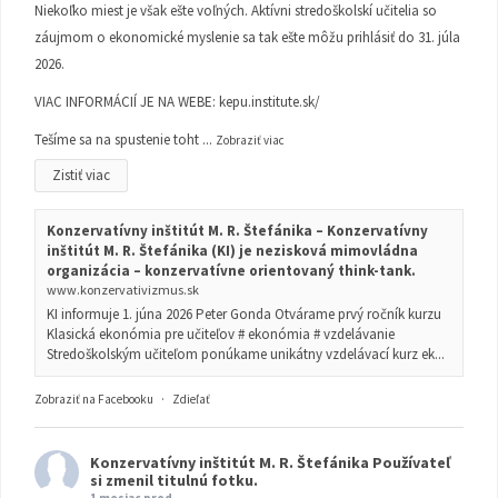
Niekoľko miest je však ešte voľných. Aktívni stredoškolskí učitelia so
záujmom o ekonomické myslenie sa tak ešte môžu prihlásiť do 31. júla
2026.
VIAC INFORMÁCIÍ JE NA WEBE:
kepu.institute.sk/
Tešíme sa na spustenie toht
...
Zobraziť viac
Zistiť viac
Konzervatívny inštitút M. R. Štefánika – Konzervatívny
inštitút M. R. Štefánika (KI) je nezisková mimovládna
organizácia – konzervatívne orientovaný think-tank.
www.konzervativizmus.sk
KI informuje 1. júna 2026 Peter Gonda Otvárame prvý ročník kurzu
Klasická ekonómia pre učiteľov # ekonómia # vzdelávanie
Stredoškolským učiteľom ponúkame unikátny vzdelávací kurz ek...
Zobraziť na Facebooku
·
Zdieľať
Konzervatívny inštitút M. R. Štefánika
Používateľ
si zmenil titulnú fotku.
1 mesiac pred