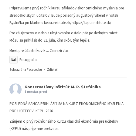
Pripravujeme prvý ročník kurzu základov ekonomického myslenia pre
stredoškolských učiteľov. Bude posledný augustový víkend v hoteli
Bystrička pri Martine:
kepu.institute.sk/https://kepu.institute.sk/
Pre záujemcov o neho s ubytovaním ostalo pár posledných miest.
Môžu sa prihlásiť do 31. júla, čím skôr, tým lepšie.
Miest pre účastníkov k
...
Zobraziť viac
Fotografia
Zobraziť na Facebooku
·
Zdieľať
Konzervatívny inštitút M. R. Štefánika
1 mesiac pred
POSLEDNÁ ŠANCA PRIHLÁSIŤ SA NA KURZ EKONOMICKÉHO MYSLENIA
PRE UČITEĽOV: KEPU 2026
Záujem o prvý ročník nášho kurzu Klasická ekonómia pre učiteľov
(KEPU) nás príjemne prekvapil.