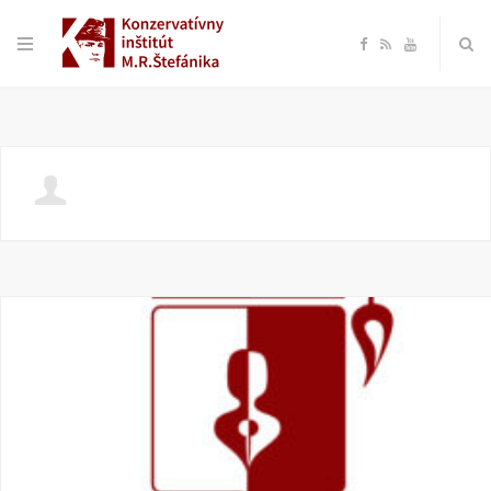
F
R
Y
a
S
o
c
S
u
e
T
b
u
o
b
o
e
k