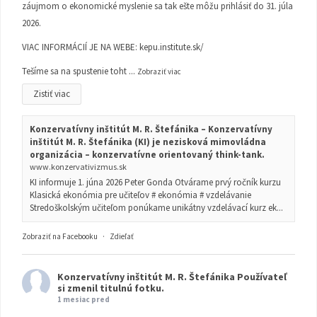
záujmom o ekonomické myslenie sa tak ešte môžu prihlásiť do 31. júla
2026.
VIAC INFORMÁCIÍ JE NA WEBE:
kepu.institute.sk/
Tešíme sa na spustenie toht
...
Zobraziť viac
Zistiť viac
Konzervatívny inštitút M. R. Štefánika – Konzervatívny
inštitút M. R. Štefánika (KI) je nezisková mimovládna
organizácia – konzervatívne orientovaný think-tank.
www.konzervativizmus.sk
KI informuje 1. júna 2026 Peter Gonda Otvárame prvý ročník kurzu
Klasická ekonómia pre učiteľov # ekonómia # vzdelávanie
Stredoškolským učiteľom ponúkame unikátny vzdelávací kurz ek...
Zobraziť na Facebooku
·
Zdieľať
Konzervatívny inštitút M. R. Štefánika
Používateľ
si zmenil titulnú fotku.
1 mesiac pred