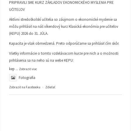
PRIPRAVILI SME KURZ ZÁKLADOV EKONOMICKÉHO MYSLENIA PRE
UČITEĽOV
Aktívni stredoškolskí učitelia so záujmom o ekonomické myslenie sa
môžu prihlásiť na náš víkendový kurz Klasická ekonómia pre učiteľov
(KEPU) 2026 do 31. JÚLA.
Kapacita je však obmedzená. Preto odporúčame sa prihlásiť čím skôr.
Všetky informácie o tomto vzdelávacom kurze pre nich a o možnosti
prihlásenia sa na neho sú na webe KEPU:
kep
...
Zobraziť viac
Fotografia
Zobraziť na Facebooku
·
Zdieľať