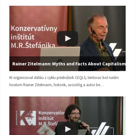
Rainer Zitelmann: Myths and Facts About Capitalism
KI organizoval ďalšiu z cyklu prednášok CEQLS, tentoraz bol naším
hosťom Rainer Zitelmann, historik, sociológ a autor be…