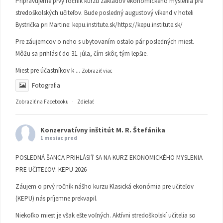
Pripravujeme prvý ročník kurzu základov ekonomického myslenia pre
stredoškolských učiteľov. Bude posledný augustový víkend v hoteli
Bystrička pri Martine:
kepu.institute.sk/https://kepu.institute.sk/
Pre záujemcov o neho s ubytovaním ostalo pár posledných miest.
Môžu sa prihlásiť do 31. júla, čím skôr, tým lepšie.
Miest pre účastníkov k
...
Zobraziť viac
Fotografia
Zobraziť na Facebooku
·
Zdieľať
Konzervatívny inštitút M. R. Štefánika
1 mesiac pred
POSLEDNÁ ŠANCA PRIHLÁSIŤ SA NA KURZ EKONOMICKÉHO MYSLENIA
PRE UČITEĽOV: KEPU 2026
Záujem o prvý ročník nášho kurzu Klasická ekonómia pre učiteľov
(KEPU) nás príjemne prekvapil.
Niekoľko miest je však ešte voľných. Aktívni stredoškolskí učitelia so