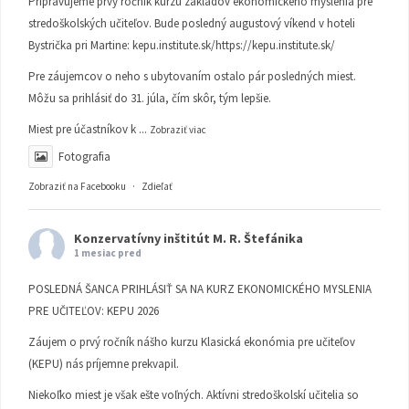
Pripravujeme prvý ročník kurzu základov ekonomického myslenia pre
stredoškolských učiteľov. Bude posledný augustový víkend v hoteli
Bystrička pri Martine:
kepu.institute.sk/https://kepu.institute.sk/
Pre záujemcov o neho s ubytovaním ostalo pár posledných miest.
Môžu sa prihlásiť do 31. júla, čím skôr, tým lepšie.
Miest pre účastníkov k
...
Zobraziť viac
Fotografia
Zobraziť na Facebooku
·
Zdieľať
Konzervatívny inštitút M. R. Štefánika
1 mesiac pred
POSLEDNÁ ŠANCA PRIHLÁSIŤ SA NA KURZ EKONOMICKÉHO MYSLENIA
PRE UČITEĽOV: KEPU 2026
Záujem o prvý ročník nášho kurzu Klasická ekonómia pre učiteľov
(KEPU) nás príjemne prekvapil.
Niekoľko miest je však ešte voľných. Aktívni stredoškolskí učitelia so