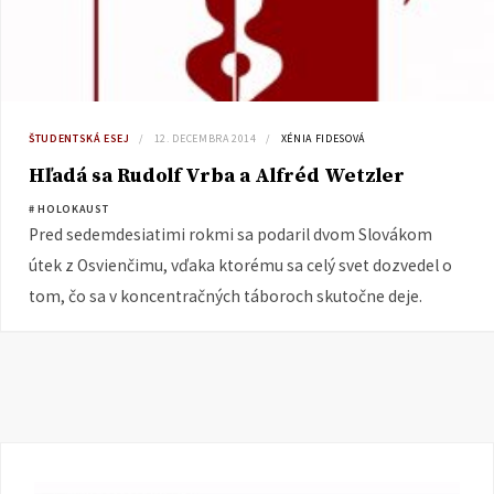
ŠTUDENTSKÁ ESEJ
12. DECEMBRA 2014
XÉNIA FIDESOVÁ
Hľadá sa Rudolf Vrba a Alfréd Wetzler
# HOLOKAUST
Pred sedemdesiatimi rokmi sa podaril dvom Slovákom
útek z Osvienčimu, vďaka ktorému sa celý svet dozvedel o
tom, čo sa v koncentračných táboroch skutočne deje.