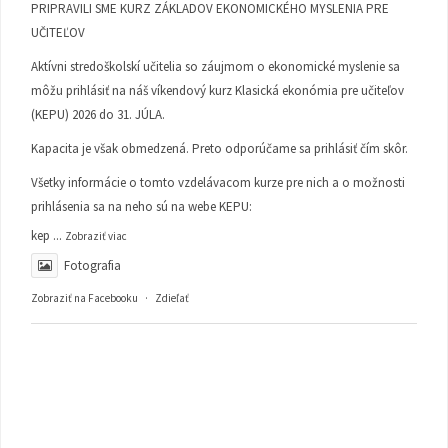
PRIPRAVILI SME KURZ ZÁKLADOV EKONOMICKÉHO MYSLENIA PRE
UČITEĽOV
Aktívni stredoškolskí učitelia so záujmom o ekonomické myslenie sa
môžu prihlásiť na náš víkendový kurz Klasická ekonómia pre učiteľov
(KEPU) 2026 do 31. JÚLA.
Kapacita je však obmedzená. Preto odporúčame sa prihlásiť čím skôr.
Všetky informácie o tomto vzdelávacom kurze pre nich a o možnosti
prihlásenia sa na neho sú na webe KEPU:
kep
...
Zobraziť viac
Fotografia
Zobraziť na Facebooku
·
Zdieľať