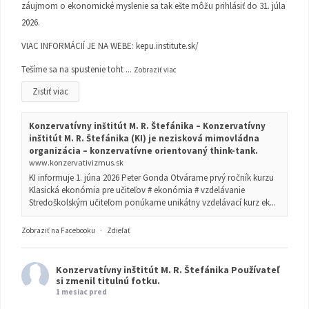
záujmom o ekonomické myslenie sa tak ešte môžu prihlásiť do 31. júla
2026.
VIAC INFORMÁCIÍ JE NA WEBE:
kepu.institute.sk/
Tešíme sa na spustenie toht
...
Zobraziť viac
Zistiť viac
Konzervatívny inštitút M. R. Štefánika – Konzervatívny
inštitút M. R. Štefánika (KI) je nezisková mimovládna
organizácia – konzervatívne orientovaný think-tank.
www.konzervativizmus.sk
KI informuje 1. júna 2026 Peter Gonda Otvárame prvý ročník kurzu
Klasická ekonómia pre učiteľov # ekonómia # vzdelávanie
Stredoškolským učiteľom ponúkame unikátny vzdelávací kurz ek...
Zobraziť na Facebooku
·
Zdieľať
Konzervatívny inštitút M. R. Štefánika
Používateľ
si zmenil titulnú fotku.
1 mesiac pred