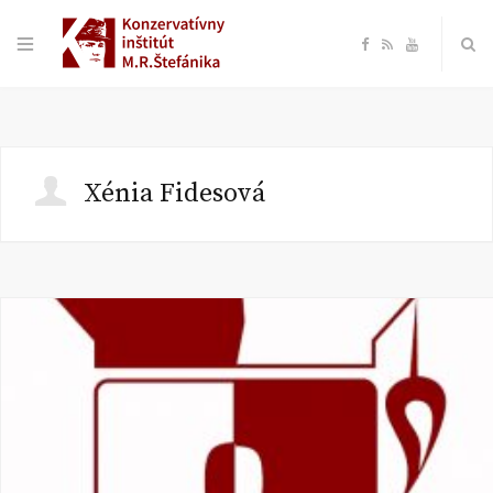
F
R
Y
a
S
o
c
S
u
Xénia Fidesová
e
T
b
u
o
b
o
e
k