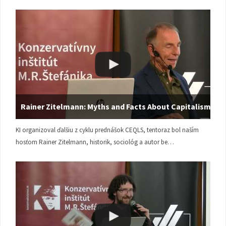
Rainer Zitelmann: Myths and Facts About Capitalism
KI organizoval ďalšiu z cyklu prednášok CEQLS, tentoraz bol naším
hosťom Rainer Zitelmann, historik, sociológ a autor be…