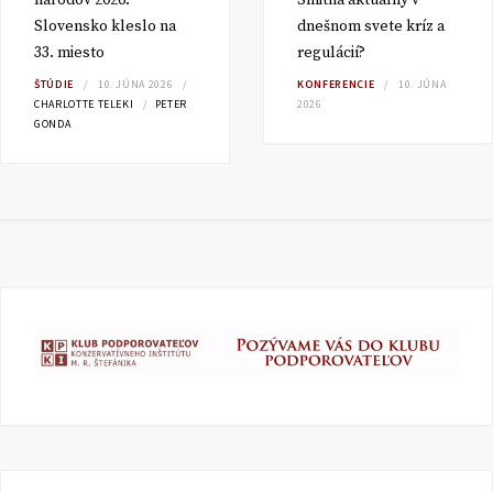
národov 2026:
Smitha aktuálny v
Slovensko kleslo na
dnešnom svete kríz a
33. miesto
regulácií?
ŠTÚDIE
10. JÚNA 2026
KONFERENCIE
10. JÚNA
CHARLOTTE TELEKI
PETER
2026
GONDA