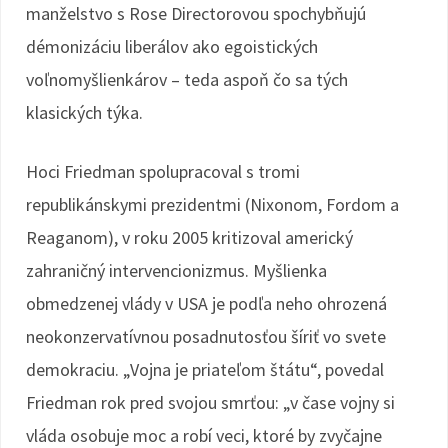
manželstvo s Rose Directorovou spochybňujú
démonizáciu liberálov ako egoistických
voľnomyšlienkárov – teda aspoň čo sa tých
klasických týka.
Hoci Friedman spolupracoval s tromi
republikánskymi prezidentmi (Nixonom, Fordom a
Reaganom), v roku 2005 kritizoval americký
zahraničný intervencionizmus. Myšlienka
obmedzenej vlády v USA je podľa neho ohrozená
neokonzervatívnou posadnutosťou šíriť vo svete
demokraciu. „Vojna je priateľom štátu“, povedal
Friedman rok pred svojou smrťou: „v čase vojny si
vláda osobuje moc a robí veci, ktoré by zvyčajne