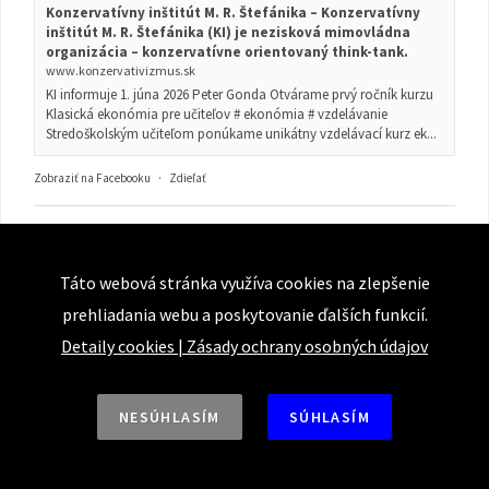
Konzervatívny inštitút M. R. Štefánika – Konzervatívny
inštitút M. R. Štefánika (KI) je nezisková mimovládna
organizácia – konzervatívne orientovaný think-tank.
www.konzervativizmus.sk
KI informuje 1. júna 2026 Peter Gonda Otvárame prvý ročník kurzu
Klasická ekonómia pre učiteľov # ekonómia # vzdelávanie
Stredoškolským učiteľom ponúkame unikátny vzdelávací kurz ek...
Zobraziť na Facebooku
·
Zdieľať
Táto webová stránka využíva cookies na zlepšenie
prehliadania webu a poskytovanie ďalších funkcií.
Detaily cookies
|
Zásady ochrany osobných údajov
NESÚHLASÍM
SÚHLASÍM