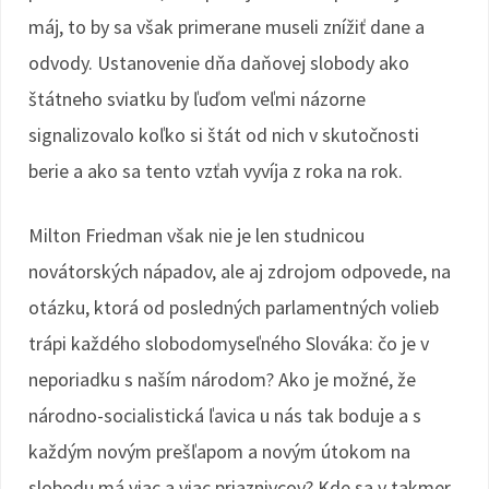
máj, to by sa však primerane museli znížiť dane a
odvody. Ustanovenie dňa daňovej slobody ako
štátneho sviatku by ľuďom veľmi názorne
signalizovalo koľko si štát od nich v skutočnosti
berie a ako sa tento vzťah vyvíja z roka na rok.
Milton Friedman však nie je len studnicou
novátorských nápadov, ale aj zdrojom odpovede, na
otázku, ktorá od posledných parlamentných volieb
trápi každého slobodomyseľného Slováka: čo je v
neporiadku s naším národom? Ako je možné, že
národno-socialistická ľavica u nás tak boduje a s
každým novým prešľapom a novým útokom na
slobodu má viac a viac priaznivcov? Kde sa v takmer