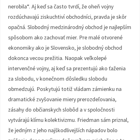
nerobila“. Aj keď sa často tvrdí, že oheň vojny
rozdúchavajú ziskuchtiví obchodníci, pravda je skôr
opačná. Slobodný medzinárodný obchod je najlepším
spôsobom ako zachovať mier. Pre malé otvorené
ekonomiky ako je Slovensko, je slobodný obchod
dokonca vecou prežitia. Naopak veľkolepé
intervenčné vojny, aj keď sa prezentujú ako ťaženia
za slobodu, v konečnom dôsledku slobodu
obmedzujú. Poskytujú totiž vládam zámienku na
dramatické zvyšovanie miery prerozdeľovania,
zásahy do občianskych slobôd a v spoločnosti
vytvárajú klímu kolektivizmu. Friedman sám priznal,
že jedným z jeho najškodlivejších nápadov bolo