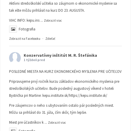
Aktívni stredoškolskí učitelia so záujmom o ekonomické myslenie sa
tak ešte môžu prihlásiť na kurz DO 23. AUGUSTA.
VIAC INFO:
kepu.ins
...
Zobraziť viac
Fotografia
Zobraziť na Facebooku
·
Zdieľať
Konzervatívny inštitút M. R. Štefánika
1 týždeň pred
POSLEDNÉ MIESTA NA KURZ EKONOMICKÉHO MYSLENIA PRE UČITEĽOV
Pripravujeme prvý ročník kurzu základov ekonomického myslenia pre
stredoškolských učiteľov. Bude posledný augustový víkend v hoteli
Bystrička pri Martine:
kepu.institute.sk/https://kepu.institute.sk/
Pre záujemcov o neho s ubytovaním ostalo pár posledných miest.
Môžu sa prihlásiť do 31. júla, čím skôr, tým lepšie.
Miest pre účastníkov k
...
Zobraziť viac