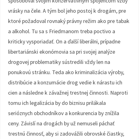
spôsoboval svojím konzervatívnym spojencom vždy
vrásky na čele. A tým bol jeho postoj k drogám, pre
ktoré požadoval rovnaký právny režim ako pre tabak
a alkohol. Tu sa s Friedmanom treba poctivo a
kriticky vysporiadať. On a ďalší liberálni, prípadne
libertariánski ekonómovia sa pri svojej analýze
drogovej problematiky sústredili vždy len na
ponukovú stránku. Teda ako kriminalizácia výroby,
distribúcie a konzumácie drog vedie k nárastu ich
cien a následne k závažnej trestnej činnosti. Naproti
tomu ich legalizácia by do biznisu prilákala
serióznych obchodníkov a konkurencia by znížila
ceny. Závislí na drogách by už nemuseli páchať
trestnú činnosť, aby si zadovážili obrovské čiastky,