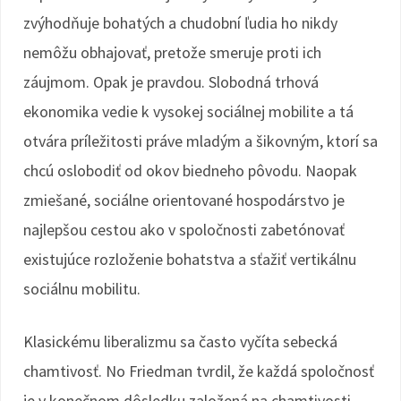
zvýhodňuje bohatých a chudobní ľudia ho nikdy
nemôžu obhajovať, pretože smeruje proti ich
záujmom. Opak je pravdou. Slobodná trhová
ekonomika vedie k vysokej sociálnej mobilite a tá
otvára príležitosti práve mladým a šikovným, ktorí sa
chcú oslobodiť od okov biedneho pôvodu. Naopak
zmiešané, sociálne orientované hospodárstvo je
najlepšou cestou ako v spoločnosti zabetónovať
existujúce rozloženie bohatstva a sťažiť vertikálnu
sociálnu mobilitu.
Klasickému liberalizmu sa často vyčíta sebecká
chamtivosť. No Friedman tvrdil, že každá spoločnosť
je v konečnom dôsledku založená na chamtivosti.