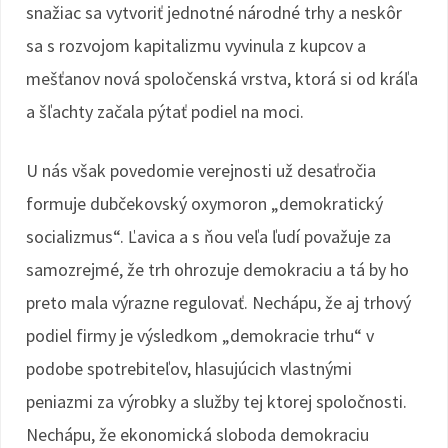
snažiac sa vytvoriť jednotné národné trhy a neskôr
sa s rozvojom kapitalizmu vyvinula z kupcov a
mešťanov nová spoločenská vrstva, ktorá si od kráľa
a šľachty začala pýtať podiel na moci.
U nás však povedomie verejnosti už desaťročia
formuje dubčekovský oxymoron „demokratický
socializmus“. Ľavica a s ňou veľa ľudí považuje za
samozrejmé, že trh ohrozuje demokraciu a tá by ho
preto mala výrazne regulovať. Nechápu, že aj trhový
podiel firmy je výsledkom „demokracie trhu“ v
podobe spotrebiteľov, hlasujúcich vlastnými
peniazmi za výrobky a služby tej ktorej spoločnosti.
Nechápu, že ekonomická sloboda demokraciu