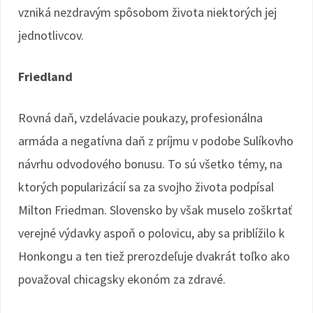
vzniká nezdravým spôsobom života niektorých jej
jednotlivcov.
Friedland
Rovná daň, vzdelávacie poukazy, profesionálna
armáda a negatívna daň z príjmu v podobe Sulíkovho
návrhu odvodového bonusu. To sú všetko témy, na
ktorých popularizácií sa za svojho života podpísal
Milton Friedman. Slovensko by však muselo zoškrtať
verejné výdavky aspoň o polovicu, aby sa priblížilo k
Honkongu a ten tiež prerozdeľuje dvakrát toľko ako
považoval chicagsky ekonóm za zdravé.