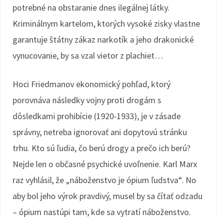
potrebné na obstaranie dnes ilegálnej látky.
Kriminálnym kartelom, ktorých vysoké zisky vlastne
garantuje štátny zákaz narkotík a jeho drakonické
vynucovanie, by sa vzal vietor z plachiet…
Hoci Friedmanov ekonomický pohľad, ktorý
porovnáva následky vojny proti drogám s
dôsledkami prohibície (1920-1933), je v zásade
správny, netreba ignorovať ani dopytovú stránku
trhu. Kto sú ľudia, čo berú drogy a prečo ich berú?
Nejde len o občasné psychické uvoľnenie. Karl Marx
raz vyhlásil, že „náboženstvo je ópium ľudstva“. No
aby bol jeho výrok pravdivý, musel by sa čítať odzadu
– ópium nastúpi tam, kde sa vytratí náboženstvo.