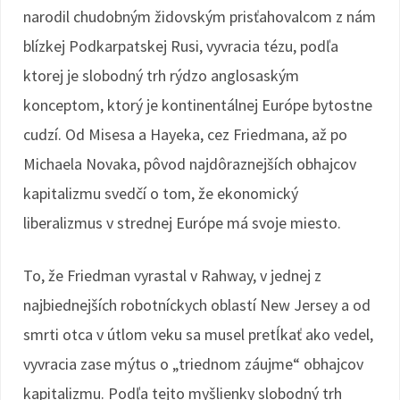
narodil chudobným židovským prisťahovalcom z nám
blízkej Podkarpatskej Rusi, vyvracia tézu, podľa
ktorej je slobodný trh rýdzo anglosaským
konceptom, ktorý je kontinentálnej Európe bytostne
cudzí. Od Misesa a Hayeka, cez Friedmana, až po
Michaela Novaka, pôvod najdôraznejších obhajcov
kapitalizmu svedčí o tom, že ekonomický
liberalizmus v strednej Európe má svoje miesto.
To, že Friedman vyrastal v Rahway, v jednej z
najbiednejších robotníckych oblastí New Jersey a od
smrti otca v útlom veku sa musel pretĺkať ako vedel,
vyvracia zase mýtus o „triednom záujme“ obhajcov
kapitalizmu. Podľa tejto myšlienky slobodný trh