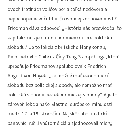
dvoch tretinách voličov beria toľká nedôvera a
nepochopenie voči trhu, či osobnej zodpovednosti?
Friedman dáva odpoveď: „História nás presviedča, že
kapitalizmus je nutnou podmienkou pre politickú
slobodu.“ Je to lekcia z britského Hongkongu,
Pinochetovho Chile i z Číny Teng Siao-pchinga, ktorú
upresňuje Friedmanov spolubojovník Friedrich
August von Hayek: „Je možné mať ekonomickú
slobodu bez politickej slobody, ale nemožno mať
politickú slobodu bez ekonomickej slobody.“ A je to
zároveň lekcia našej vlastnej európskej minulosti
medzi 17. a 19. storočím. Najskôr abolutistickí
panovníci rušili vnútorné clá a zjednocovali miery,