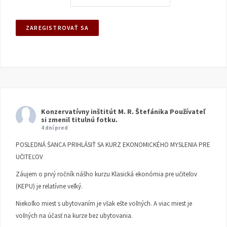
Konzervatívny inštitút M. R. Štefánika
Používateľ
si zmenil titulnú fotku.
4 dní pred
POSLEDNÁ ŠANCA PRIHLÁSIŤ SA KURZ EKONOMICKÉHO MYSLENIA PRE
UČITEĽOV
Záujem o prvý ročník nášho kurzu Klasická ekonómia pre učiteľov
(KEPU) je relatívne veľký.
Niekoľko miest s ubytovaním je však ešte voľných. A viac miest je
voľných na účasť na kurze bez ubytovania.