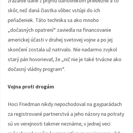
zrážanie dane z príjmu daňovníkom priebežne a to
skôr, než daná čiastka vôbec vstúpi do ich
peňaženiek. Táto technika sa ako mnoho
„dočasných opatrení“ zaviedla na financovanie
americkej účasti v druhej svetovej vojne a po jej
skončení zostala už natrvalo. Nie nadarmo zvykol
starý pán hovorievať, že „nič nie je také trvácne ako
dočasný vládny program“.
Vojna proti drogám
Hoci Friedman nikdy nepochodoval na gayparádach
za registrované partnerstvá a jeho názory na potraty
sú vo verejnosti takmer neznáme, v jednej veci