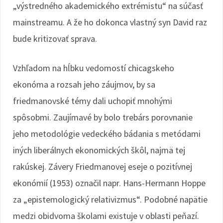
„výstredného akademického extrémistu“ na súčasť
mainstreamu. A že ho dokonca vlastný syn David raz
bude kritizovať sprava.
Vzhľadom na hĺbku vedomostí chicagskeho
ekonóma a rozsah jeho záujmov, by sa
friedmanovské témy dali uchopiť mnohými
spôsobmi. Zaujímavé by bolo trebárs porovnanie
jeho metodológie vedeckého bádania s metódami
iných liberálnych ekonomických škôl, najmä tej
rakúskej. Závery Friedmanovej eseje o pozitívnej
ekonómií (1953) označil napr. Hans-Hermann Hoppe
za „epistemologický relativizmus“. Podobné napätie
medzi obidvoma školami existuje v oblasti peňazí.