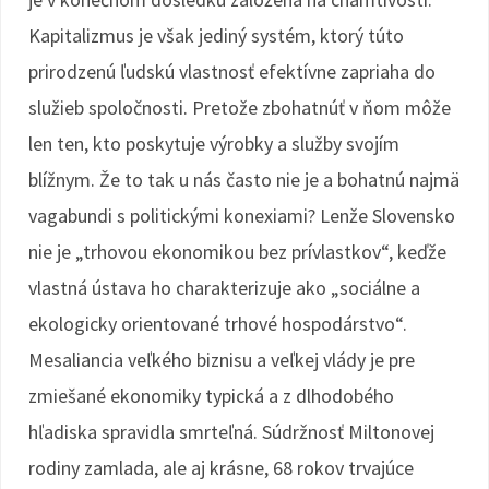
Kapitalizmus je však jediný systém, ktorý túto
prirodzenú ľudskú vlastnosť efektívne zapriaha do
služieb spoločnosti. Pretože zbohatnúť v ňom môže
len ten, kto poskytuje výrobky a služby svojím
blížnym. Že to tak u nás často nie je a bohatnú najmä
vagabundi s politickými konexiami? Lenže Slovensko
nie je „trhovou ekonomikou bez prívlastkov“, keďže
vlastná ústava ho charakterizuje ako „sociálne a
ekologicky orientované trhové hospodárstvo“.
Mesaliancia veľkého biznisu a veľkej vlády je pre
zmiešané ekonomiky typická a z dlhodobého
hľadiska spravidla smrteľná. Súdržnosť Miltonovej
rodiny zamlada, ale aj krásne, 68 rokov trvajúce