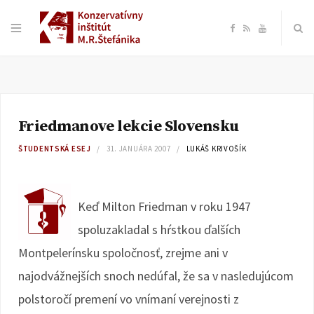
F
R
Y
a
S
o
c
S
u
Friedmanove lekcie Slovensku
e
T
ŠTUDENTSKÁ ESEJ
31. JANUÁRA 2007
LUKÁŠ KRIVOŠÍK
b
u
o
b
Keď Milton Friedman v roku 1947
spoluzakladal s hŕstkou ďalších
o
e
Montpelerínsku spoločnosť, zrejme ani v
k
najodvážnejších snoch nedúfal, že sa v nasledujúcom
polstoročí premení vo vnímaní verejnosti z