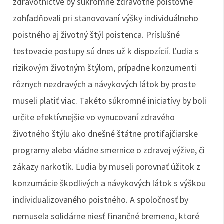
zdravotníctve by súkromné zdravotné poisťovne
zohľadňovali pri stanovovaní výšky individuálneho
poistného aj životný štýl poistenca. Príslušné
testovacie postupy sú dnes už k dispozícií. Ľudia s
rizikovým životným štýlom, prípadne konzumenti
rôznych nezdravých a návykových látok by proste
museli platiť viac. Takéto súkromné iniciatívy by boli
určite efektívnejšie vo vynucovaní zdravého
životného štýlu ako dnešné štátne protifajčiarske
programy alebo vládne smernice o zdravej výžive, či
zákazy narkotík. Ľudia by museli porovnať úžitok z
konzumácie škodlivých a návykových látok s výškou
individualizovaného poistného. A spoločnosť by
nemusela solidárne niesť finančné bremeno, ktoré