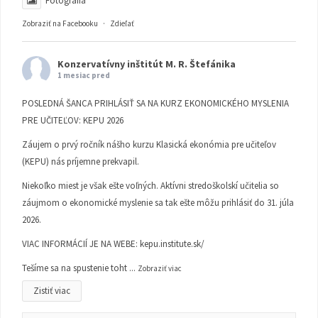
Fotografia
Zobraziť na Facebooku
·
Zdieľať
Konzervatívny inštitút M. R. Štefánika
1 mesiac pred
POSLEDNÁ ŠANCA PRIHLÁSIŤ SA NA KURZ EKONOMICKÉHO MYSLENIA
PRE UČITEĽOV: KEPU 2026
Záujem o prvý ročník nášho kurzu Klasická ekonómia pre učiteľov
(KEPU) nás príjemne prekvapil.
Niekoľko miest je však ešte voľných. Aktívni stredoškolskí učitelia so
záujmom o ekonomické myslenie sa tak ešte môžu prihlásiť do 31. júla
2026.
VIAC INFORMÁCIÍ JE NA WEBE:
kepu.institute.sk/
Tešíme sa na spustenie toht
...
Zobraziť viac
Zistiť viac