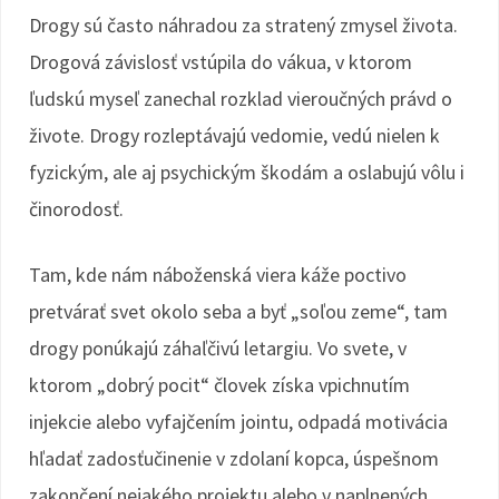
Drogy sú často náhradou za stratený zmysel života.
Drogová závislosť vstúpila do vákua, v ktorom
ľudskú myseľ zanechal rozklad vieroučných právd o
živote. Drogy rozleptávajú vedomie, vedú nielen k
fyzickým, ale aj psychickým škodám a oslabujú vôlu i
činorodosť.
Tam, kde nám náboženská viera káže poctivo
pretvárať svet okolo seba a byť „soľou zeme“, tam
drogy ponúkajú záhaľčivú letargiu. Vo svete, v
ktorom „dobrý pocit“ človek získa vpichnutím
injekcie alebo vyfajčením jointu, odpadá motivácia
hľadať zadosťučinenie v zdolaní kopca, úspešnom
zakončení nejakého projektu alebo v naplnených