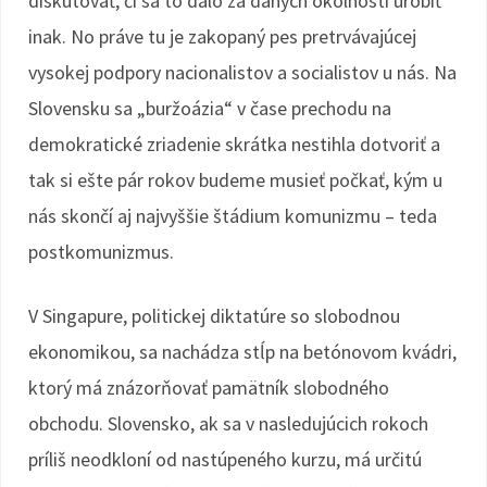
diskutovať, či sa to dalo za daných okolností urobiť
inak. No práve tu je zakopaný pes pretrvávajúcej
vysokej podpory nacionalistov a socialistov u nás. Na
Slovensku sa „buržoázia“ v čase prechodu na
demokratické zriadenie skrátka nestihla dotvoriť a
tak si ešte pár rokov budeme musieť počkať, kým u
nás skončí aj najvyššie štádium komunizmu – teda
postkomunizmus.
V Singapure, politickej diktatúre so slobodnou
ekonomikou, sa nachádza stĺp na betónovom kvádri,
ktorý má znázorňovať pamätník slobodného
obchodu. Slovensko, ak sa v nasledujúcich rokoch
príliš neodkloní od nastúpeného kurzu, má určitú