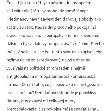
Čo sa týka konkrétnych návrhov, k postupnému
zníženiu role štátu by mohol dopomôcť napr.
Friedmanov návrh zaviesť deň daňovej slobody ako
štátny sviatok. Keďže dní pracovného pokoja má
Slovensko viac ako je európsky priemer, zavedenie
ďalšieho by sa dalo vykompenzovať zrušením Prvého
mája. V našej krajine bol tento sviatok za uplynulého
režimu úplne zdiskreditovaný, navyše dnes ho
využívajú na politické zhromaždenia najmä
antiglobalisti a mimoparlamentná komunistická
strana. Okrem toho, čo je lepšie ako osláviť „sviatok
práce“ prácou? Deň daňovej slobody je pohyblivý
dátum, ktorý závisí od celkovej miery
prerozdeľovania, čiže pokojne môže spadať aj na 1.