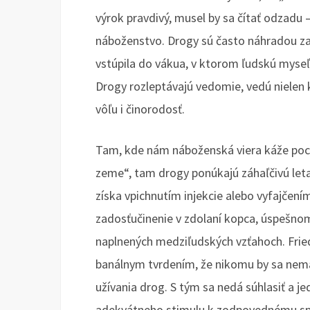
výrok pravdivý, musel by sa čítať odzadu 
náboženstvo. Drogy sú často náhradou za 
vstúpila do vákua, v ktorom ľudskú myseľ
Drogy rozleptávajú vedomie, vedú nielen 
vôľu i činorodosť.
Tam, kde nám náboženská viera káže poct
zeme“, tam drogy ponúkajú záhaľčivú leta
získa vpichnutím injekcie alebo vyfajčení
zadosťučinenie v zdolaní kopca, úspešno
naplnených medziľudských vzťahoch. Fri
banálnym tvrdením, že nikomu by sa nemal
užívania drog. S tým sa nedá súhlasiť a je
adekvátneho stimulu k zodpovednému spr