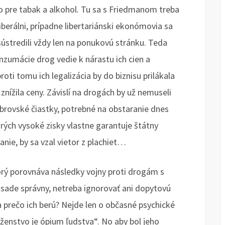
o pre tabak a alkohol. Tu sa s Friedmanom treba
liberálni, prípadne libertariánski ekonómovia sa
sústredili vždy len na ponukovú stránku. Teda
onzumácie drog vedie k nárastu ich cien a
roti tomu ich legalizácia by do biznisu prilákala
nížila ceny. Závislí na drogách by už nemuseli
 obrovské čiastky, potrebné na obstaranie dnes
orých vysoké zisky vlastne garantuje štátny
nie, by sa vzal vietor z plachiet…
rý porovnáva následky vojny proti drogám s
ásade správny, netreba ignorovať ani dopytovú
 a prečo ich berú? Nejde len o občasné psychické
oženstvo je ópium ľudstva“. No aby bol jeho