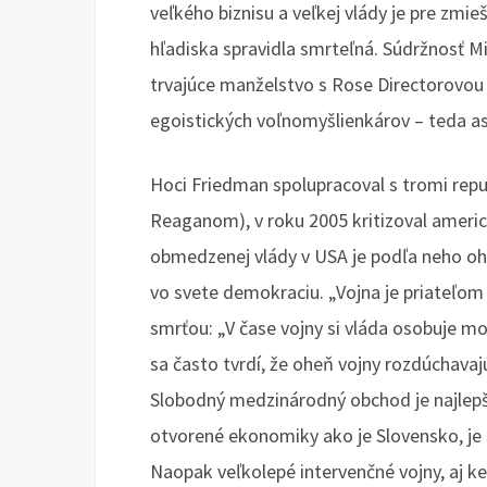
veľkého biznisu a veľkej vlády je pre zm
hľadiska spravidla smrteľná. Súdržnosť Mi
trvajúce manželstvo s Rose Directorovou
egoistických voľnomyšlienkárov – teda as
Hoci Friedman spolupracoval s tromi rep
Reaganom), v roku 2005 kritizoval americ
obmedzenej vlády v USA je podľa neho oh
vo svete demokraciu. „Vojna je priateľom
smrťou: „V čase vojny si vláda osobuje moc
sa často tvrdí, že oheň vojny rozdúchavaj
Slobodný medzinárodný obchod je najlep
otvorené ekonomiky ako je Slovensko, je
Naopak veľkolepé intervenčné vojny, aj ke