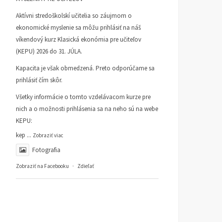
Aktívni stredoškolskí učitelia so záujmom o
ekonomické myslenie sa môžu prihlásiť na náš
víkendový kurz Klasická ekonómia pre učiteľov
(KEPU) 2026 do 31. JÚLA.
Kapacita je však obmedzená. Preto odporúčame sa
prihlásiť čím skôr.
Všetky informácie o tomto vzdelávacom kurze pre
nich a o možnosti prihlásenia sa na neho sú na webe
KEPU:
kep
...
Zobraziť viac
Fotografia
Zobraziť na Facebooku
·
Zdieľať