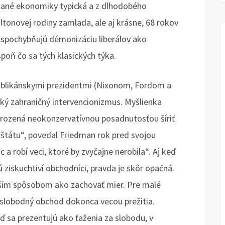
iešané ekonomiky typická a z dlhodobého
ltonovej rodiny zamlada, ale aj krásne, 68 rokov
 spochybňujú démonizáciu liberálov ako
poň čo sa tých klasických týka.
ublikánskymi prezidentmi (Nixonom, Fordom a
ký zahraničný intervencionizmus. Myšlienka
rozená neokonzervatívnou posadnutosťou šíriť
 štátu“, povedal Friedman rok pred svojou
 a robí veci, ktoré by zvyčajne nerobila“. Aj keď
ú ziskuchtiví obchodníci, pravda je skôr opačná.
ším spôsobom ako zachovať mier. Pre malé
 slobodný obchod dokonca vecou prežitia.
ď sa prezentujú ako ťaženia za slobodu, v