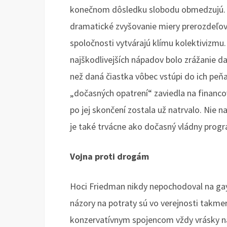
konečnom dôsledku slobodu obmedzujú. 
dramatické zvyšovanie miery prerozdeľov
spoločnosti vytvárajú klímu kolektivizmu.
najškodlivejších nápadov bolo zrážanie d
než daná čiastka vôbec vstúpi do ich pe
„dočasných opatrení“ zaviedla na financov
po jej skončení zostala už natrvalo. Nie n
je také trvácne ako dočasný vládny progr
Vojna proti drogám
Hoci Friedman nikdy nepochodoval na gay
názory na potraty sú vo verejnosti takme
konzervatívnym spojencom vždy vrásky na 