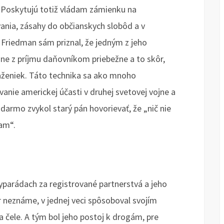
Poskytujú totiž vládam zámienku na
ania, zásahy do občianskych slobôd a v
 Friedman sám priznal, že jedným z jeho
ane z príjmu daňovníkom priebežne a to skôr,
ňaženiek. Táto technika sa ako mnoho
anie americkej účasti v druhej svetovej vojne a
adarmo zvykol starý pán hovorievať, že „nič nie
am“.
parádach za registrované partnerstvá a jeho
r neznáme, v jednej veci spôsoboval svojím
čele. A tým bol jeho postoj k drogám, pre