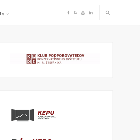
F
R
Y
L
ty
a
S
o
i
c
S
u
n
e
T
k
b
u
e
o
b
d
o
e
I
k
n