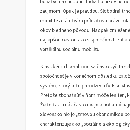
bohatých a chudobní ľudia ho nikdy nemôž
záujmom. Opak je pravdou. Slobodná trho
mobilite a tá otvára príležitosti práve m
okov biedneho pôvodu. Naopak zmiešané,
najlepšou cestou ako v spoločnosti zabetó
vertikálnu sociálnu mobilitu.
Klasickému liberalizmu sa často vyčíta s
spoločnosť je v konečnom dôsledku založe
systém, ktorý túto prirodzenú ľudskú vlas
Pretože zbohatnúť v ňom môže len ten, kt
Že to tak u nás často nie je a bohatnú n
Slovensko nie je „trhovou ekonomikou bez
charakterizuje ako „sociálne a ekologick