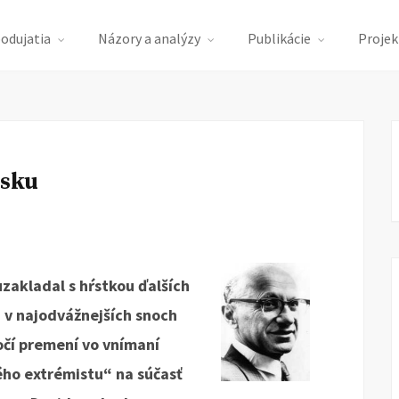
podujatia
Názory a analýzy
Publikácie
Projek
nsku
zakladal s hŕstkou ďalších
 v najodvážnejších snoch
očí premení vo vnímaní
ho extrémistu“ na súčasť