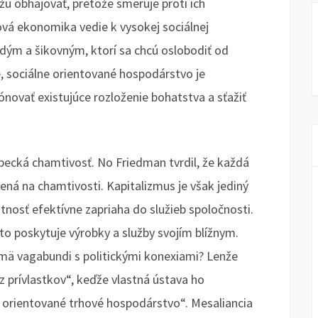
u obhajovať, pretože smeruje proti ich
vá ekonomika vedie k vysokej sociálnej
ladým a šikovným, ktorí sa chcú oslobodiť od
 sociálne orientované hospodárstvo je
novať existujúce rozloženie bohatstva a sťažiť
ebecká chamtivosť. No Friedman tvrdil, že každá
ná na chamtivosti. Kapitalizmus je však jediný
tnosť efektívne zapriaha do služieb spoločnosti.
o poskytuje výrobky a služby svojím blížnym.
ajmä vagabundi s politickými konexiami? Lenže
 prívlastkov“, keďže vlastná ústava ho
y orientované trhové hospodárstvo“. Mesaliancia