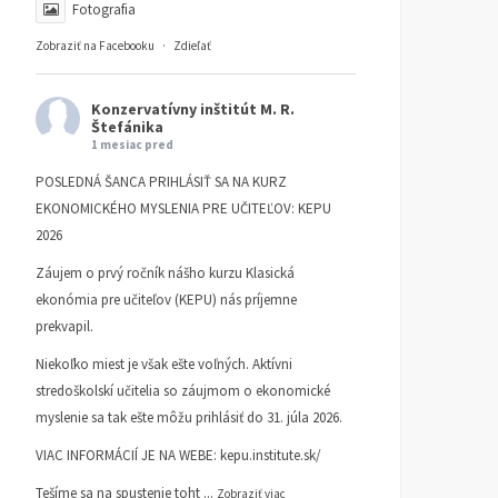
Fotografia
Zobraziť na Facebooku
·
Zdieľať
Konzervatívny inštitút M. R.
Štefánika
1 mesiac pred
POSLEDNÁ ŠANCA PRIHLÁSIŤ SA NA KURZ
EKONOMICKÉHO MYSLENIA PRE UČITEĽOV: KEPU
2026
Záujem o prvý ročník nášho kurzu Klasická
ekonómia pre učiteľov (KEPU) nás príjemne
prekvapil.
Niekoľko miest je však ešte voľných. Aktívni
stredoškolskí učitelia so záujmom o ekonomické
myslenie sa tak ešte môžu prihlásiť do 31. júla 2026.
VIAC INFORMÁCIÍ JE NA WEBE:
kepu.institute.sk/
Tešíme sa na spustenie toht
...
Zobraziť viac