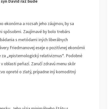
 syn David raz bude
o ekonóma a rozsah jeho záujmov, by sa
i spôsobmi. Zaujímavé by bolo trebárs
bádania s metódami iných liberálnych
ávery Friedmanovej eseje o pozitívnej ekonómii
 za „epistemologický relativizmus“. Podobné
v oblasti peňazí. Zaručí zdravú menu skôr
o opreté o zlatý, prípadne iný komoditný
ensku. Jeho vízia minimálneho štátu s