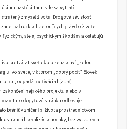
– ópium nastúpi tam, kde sa vytratí
stratený zmysel života. Drogová závislosť
 zanechal rozklad vieroučných právd o živote.
k fyzickým, ale aj psychickým škodám a oslabujú
ivo pretvárať svet okolo seba a byť „soľou
rgiu. Vo svete, v ktorom „dobrý pocit“ človek
m jointu, odpadá motivácia hľadať
m zakončení nejakého projektu alebo v
edman túto dopytovú stránku odbavuje
o brániť v zničení si života prostredníctvom
dnostranná liberalizácia ponuky, bez vytvorenia
ávaniu na strane dopytu, by mohla našu