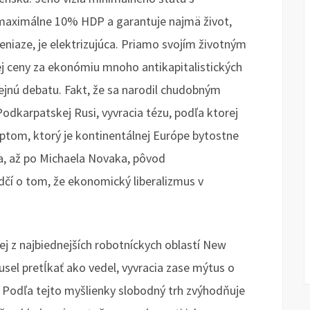
maximálne 10% HDP a garantuje najmä život,
eniaze, je elektrizujúca. Priamo svojím životným
ej ceny za ekonómiu mnoho antikapitalistických
rejnú debatu. Fakt, že sa narodil chudobným
odkarpatskej Rusi, vyvracia tézu, podľa ktorej
ptom, ktorý je kontinentálnej Európe bytostne
a, až po Michaela Novaka, pôvod
dčí o tom, že ekonomický liberalizmus v
ej z najbiednejších robotníckych oblastí New
sel pretĺkať ako vedel, vyvracia zase mýtus o
 Podľa tejto myšlienky slobodný trh zvýhodňuje