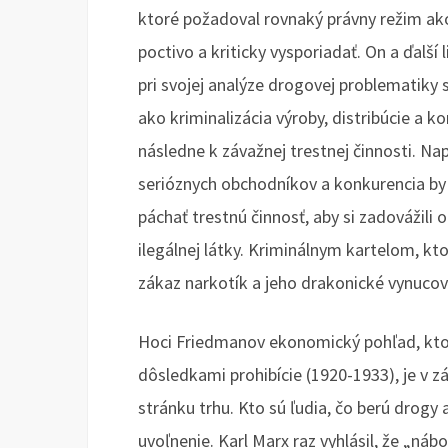
ktoré požadoval rovnaký právny režim ak
poctivo a kriticky vysporiadať. On a ďalší 
pri svojej analýze drogovej problematiky 
ako kriminalizácia výroby, distribúcie a k
následne k závažnej trestnej činnosti. Nap
serióznych obchodníkov a konkurencia by z
páchať trestnú činnosť, aby si zadovážili
ilegálnej látky. Kriminálnym kartelom, kt
zákaz narkotík a jeho drakonické vynucova
Hoci Friedmanov ekonomický pohľad, kto
dôsledkami prohibície (1920-1933), je v z
stránku trhu. Kto sú ľudia, čo berú drogy
uvoľnenie. Karl Marx raz vyhlásil, že „náb