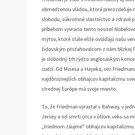
obmedzenou vládou, ktorá prerozdeľuje 
slobodu, súkromné vlastníctvo a zdravé p
príbehom vyvracia tento nositeľ Nobelov
mýtov, ktoré stále ešte ovládajú našu ve
židovským prisťahovalcom z nám blízkej P
je slobodný trh rýdzo anglosaským konce
cudzí. Od Misesa a Hayeka, cez Friedman
najdôraznejších obhajcov kapitalizmu sve
strednej Európe má svoje miesto.
To, že Friedman vyrastal v Rahway, v jedn
Jersey a od smrti otca v útlom veku sa mu
„triednom záujme“ obhajcov kapitalizmu.