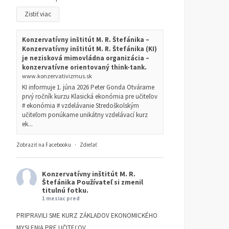
Zistiť viac
Konzervatívny inštitút M. R. Štefánika –
Konzervatívny inštitút M. R. Štefánika (KI)
je nezisková mimovládna organizácia –
konzervatívne orientovaný think-tank.
www.konzervativizmus.sk
KI informuje 1. júna 2026 Peter Gonda Otvárame
prvý ročník kurzu Klasická ekonómia pre učiteľov
# ekonómia # vzdelávanie Stredoškolským
učiteľom ponúkame unikátny vzdelávací kurz
ek...
Zobraziť na Facebooku
·
Zdieľať
Konzervatívny inštitút M. R.
Štefánika
Používateľ si zmenil
titulnú fotku.
1 mesiac pred
PRIPRAVILI SME KURZ ZÁKLADOV EKONOMICKÉHO
MYSLENIA PRE UČITEĽOV