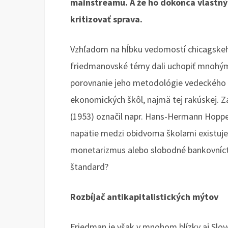
mainstreamu. A že ho dokonca vlastný
kritizovať sprava.
Vzhľadom na hĺbku vedomostí chicagskeh
friedmanovské témy dali uchopiť mnohým
porovnanie jeho metodológie vedeckého 
ekonomických škôl, najmä tej rakúskej. Z
(1953) označil napr. Hans-Hermann Hoppe
napätie medzi obidvoma školami existuje 
monetarizmus alebo slobodné bankovníctv
štandard?
Rozbíjač antikapitalistických mýtov
Friedman je však v mnohom blízky aj Slov