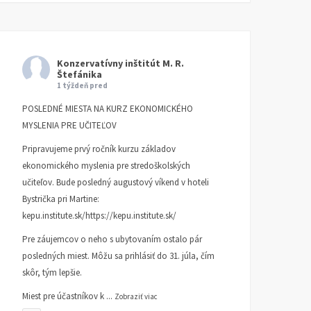
Konzervatívny inštitút M. R.
Štefánika
1 týždeň pred
POSLEDNÉ MIESTA NA KURZ EKONOMICKÉHO
MYSLENIA PRE UČITEĽOV
Pripravujeme prvý ročník kurzu základov
ekonomického myslenia pre stredoškolských
učiteľov. Bude posledný augustový víkend v hoteli
Bystrička pri Martine:
kepu.institute.sk/https://kepu.institute.sk/
Pre záujemcov o neho s ubytovaním ostalo pár
posledných miest. Môžu sa prihlásiť do 31. júla, čím
skôr, tým lepšie.
Miest pre účastníkov k
...
Zobraziť viac