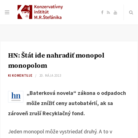
F
R
Y
a
S
o
c
S
u
HN: Štát ide nahradiť monopol
e
T
monopolom
b
u
KI KOMENTUJE
20. MÁJA 2013
o
b
„Baterková novela“ zákona o odpadoch
môže znížiť ceny autobatérií, ak sa
o
e
zároveň zruší Recyklačný fond.
k
Jeden monopol môže vystriedať druhý. A to v