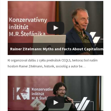
Rainer Zitelmann: Myths and Facts About Capitalism
KI organizoval ďalšiu z cyklu prednášok CEQLS, tentoraz bol naším
hosťom Rainer Zitelmann, historik, sociológ a autor be…