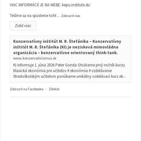
VIAC INFORMÁCIÍ JE NA WEBE:
kepu.institute.sk/
Tešíme sa na spustenie toht
...
Zobraziť viac
Zistiť viac
Konzervatívny inštitút M. R. Štefánika – Konzervatívny
inštitút M. R. Štefánika (KI) je nezisková mimovládna
organizácia – konzervatívne orientovaný think-tank.
www.konzervativizmus.sk
KI informuje 1. júna 2026 Peter Gonda Otvárame prvý ročník kurzu
Klasická ekonómia pre učiteľov # ekonómia # vzdelávanie
Stredoškolským učiteľom ponúkame unikátny vzdelávací kurz ek...
Zobraziť na Facebooku
·
Zdieľať