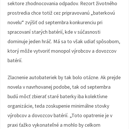
sektore zhodnocovania odpadov. Rezort životného
prostredia chce totiž cez pripravovanú „baterkovú
novelu“ zvýšiť od septembra konkurenciu pri
spracovaní starých batérií, kde v súčasnosti
dominuje jeden hráč. Má sa to však udiať spôsobom,
ktorý môže vytvoriť monopol výrobcov a dovozcov
batérií.
Zlacnenie autobateriek by tak bolo otázne. Ak prejde
novela v navrhovanej podobe, tak od septembra
budú môcť zbierať staré baterky iba kolektívne
organizácie, teda zoskupenie minimálne stovky
výrobcov a dovozcov batérií. „Toto opatrenie je v
praxi ťažko vykonateľné a mohlo by celkom