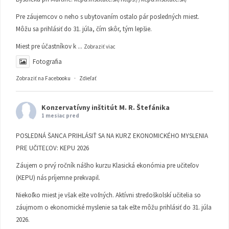
Pre záujemcov o neho s ubytovaním ostalo pár posledných miest.
Môžu sa prihlásiť do 31. júla, čím skôr, tým lepšie.
Miest pre účastníkov k
...
Zobraziť viac
Fotografia
Zobraziť na Facebooku
·
Zdieľať
Konzervatívny inštitút M. R. Štefánika
1 mesiac pred
POSLEDNÁ ŠANCA PRIHLÁSIŤ SA NA KURZ EKONOMICKÉHO MYSLENIA
PRE UČITEĽOV: KEPU 2026
Záujem o prvý ročník nášho kurzu Klasická ekonómia pre učiteľov
(KEPU) nás príjemne prekvapil.
Niekoľko miest je však ešte voľných. Aktívni stredoškolskí učitelia so
záujmom o ekonomické myslenie sa tak ešte môžu prihlásiť do 31. júla
2026.