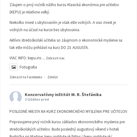
Záujem o prvý ročník nášho kurzu Klasická ekonómia pre učiteľov
(KEPU) je relatívne veľký.
Niekoľko miest s ubytovaním je však ešte voľných. A viac miest je
voľných na účasť na kurze bez ubytovania.
Aktívni stredoškolskí učitelia so záujmom o ekonomické myslenie sa
tak ešte môžu prihlásiť na kurz DO 23. AUGUSTA.
VIAC INFO:
kepu.ins
...
Zobraziť viac
Fotografia
Zobraziť na Facebooku
·
Zdieľať
Konzervatívny inštitút M. R. Štefánika
2 týždňov pred
POSLEDNÉ MIESTA NA KURZ EKONOMICKÉHO MYSLENIA PRE UČITEĽOV
Pripravujeme prvý ročník kurzu základov ekonomického myslenia pre
stredoškolských učiteľov. Bude posledný augustový víkend v hoteli
Bystrička pri Martine:
kepu.institute.sk/https://kepu.institute.sk/