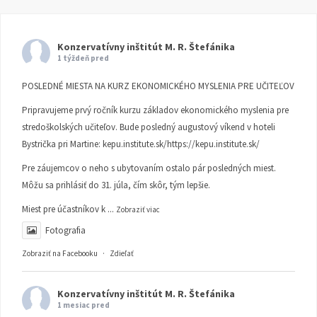
Konzervatívny inštitút M. R. Štefánika
1 týždeň pred
POSLEDNÉ MIESTA NA KURZ EKONOMICKÉHO MYSLENIA PRE UČITEĽOV
Pripravujeme prvý ročník kurzu základov ekonomického myslenia pre
stredoškolských učiteľov. Bude posledný augustový víkend v hoteli
Bystrička pri Martine:
kepu.institute.sk/https://kepu.institute.sk/
Pre záujemcov o neho s ubytovaním ostalo pár posledných miest.
Môžu sa prihlásiť do 31. júla, čím skôr, tým lepšie.
Miest pre účastníkov k
...
Zobraziť viac
Fotografia
Zobraziť na Facebooku
·
Zdieľať
Konzervatívny inštitút M. R. Štefánika
1 mesiac pred