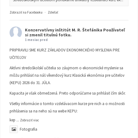
Zobraziť na Facebooku
·
Zdieľať
Konzervatívny inštitút M. R. Štefánika
Používateľ
si zmenil titulnú fotku.
1 mesiac pred
PRIPRAVILI SME KURZ ZÁKLADOV EKONOMICKÉHO MYSLENIA PRE
UČITEĽOV
Aktívni stredoškolskí učitelia so záujmom o ekonomické myslenie sa
môžu prihlásiť na náš víkendový kurz Klasická ekonómia pre učiteľov
(KEPU) 2026 do 31. JÚLA.
Kapacita je však obmedzená. Preto odporúčame sa prihlásiť čím skôr.
Všetky informácie o tomto vzdelávacom kurze pre nich a o možnosti
prihlásenia sa na neho sú na webe KEPU:
kep
...
Zobraziť viac
Fotografia