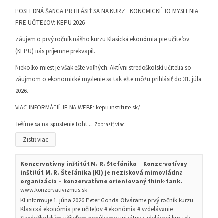
POSLEDNÁ ŠANCA PRIHLÁSIŤ SA NA KURZ EKONOMICKÉHO MYSLENIA
PRE UČITEĽOV: KEPU 2026
Záujem o prvý ročník nášho kurzu Klasická ekonómia pre učiteľov
(KEPU) nás príjemne prekvapil.
Niekoľko miest je však ešte voľných. Aktívni stredoškolskí učitelia so
záujmom o ekonomické myslenie sa tak ešte môžu prihlásiť do 31. júla
2026.
VIAC INFORMÁCIÍ JE NA WEBE:
kepu.institute.sk/
Tešíme sa na spustenie toht
...
Zobraziť viac
Zistiť viac
Konzervatívny inštitút M. R. Štefánika – Konzervatívny
inštitút M. R. Štefánika (KI) je nezisková mimovládna
organizácia – konzervatívne orientovaný think-tank.
www.konzervativizmus.sk
KI informuje 1. júna 2026 Peter Gonda Otvárame prvý ročník kurzu
Klasická ekonómia pre učiteľov # ekonómia # vzdelávanie
Stredoškolským učiteľom ponúkame unikátny vzdelávací kurz ek...