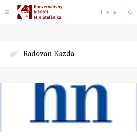
F
R
Y
a
S
o
c
S
u
Radovan Kazda
e
T
b
u
o
b
o
e
k