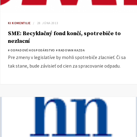
KI KOMENTUJE
28. JÚNA 2013
SME: Recyklačný fond končí, spotrebiče to
nezlacní
# ODPADOVÉ HOSPODÁRSTVO
# RADOVAN KAZDA
Pre zmeny v legislatíve by mohli spotrebiče zlacnieť. Či sa
tak stane, bude závisieť od cien za spracovanie odpadu.