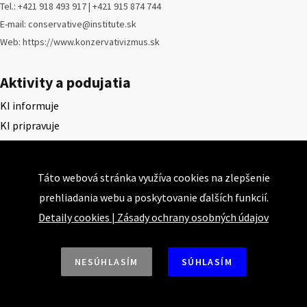
Tel.: +421 918 493 917 | +421 915 874 744
E-mail: conservative@institute.sk
Web: https://www.konzervativizmus.sk
Aktivity a podujatia
KI informuje
KI pripravuje
KI komentuje
Konferencie
Táto webová stránka využíva cookies na zlepšenie
Konzervatívne kluby
prehliadania webu a poskytovanie ďalších funkcií.
Názory a nalýzy
Detaily cookies
|
Zásady ochrany osobných údajov
Články
Prednášky a prezentácie
NESÚHLASÍM
SÚHLASÍM
Rozhovory
Štúdie