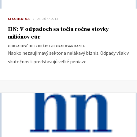
KI KOMENTUJE
25. JÚNA 2013
HN: V odpadoch sa točia ročne stovky
miliónov eur
# ODPADOVÉ HOSPODÁRSTVO
# RADOVAN KAZDA
Naoko nezaujímavý sektor a nelákavý biznis. Odpady však v
skutočnosti predstavujú veľké peniaze.