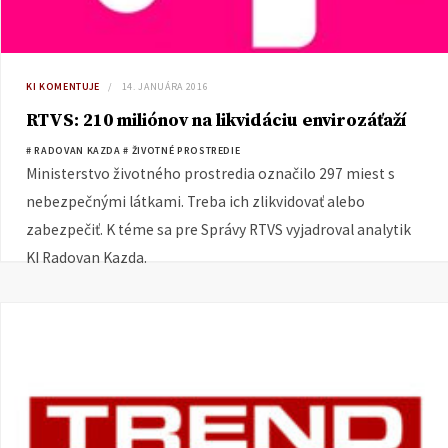
KI KOMENTUJE
14. JANUÁRA 2016
RTVS: 210 miliónov na likvidáciu envirozáťaží
# RADOVAN KAZDA
# ŽIVOTNÉ PROSTREDIE
Ministerstvo životného prostredia označilo 297 miest s
nebezpečnými látkami. Treba ich zlikvidovať alebo
zabezpečiť. K téme sa pre Správy RTVS vyjadroval analytik
KI Radovan Kazda.