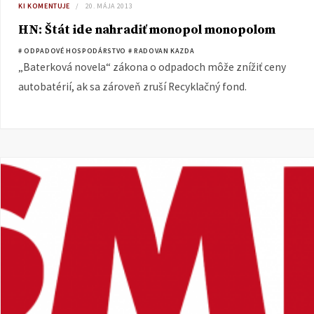
KI KOMENTUJE
20. MÁJA 2013
HN: Štát ide nahradiť monopol monopolom
# ODPADOVÉ HOSPODÁRSTVO
# RADOVAN KAZDA
„Baterková novela“ zákona o odpadoch môže znížiť ceny
autobatérií, ak sa zároveň zruší Recyklačný fond.