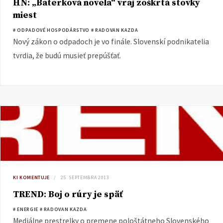
HN: „Baterková novela“ vraj zoškrtá stovky
miest
# ODPADOVÉ HOSPODÁRSTVO
# RADOVAN KAZDA
Nový zákon o odpadoch je vo finále. Slovenskí podnikatelia
tvrdia, že budú musieť prepúšťať.
KI KOMENTUJE
25. SEPTEMBRA 2013
TREND: Boj o rúry je späť
# ENERGIE
# RADOVAN KAZDA
Mediálne prestrelky o premene pološtátneho Slovenského