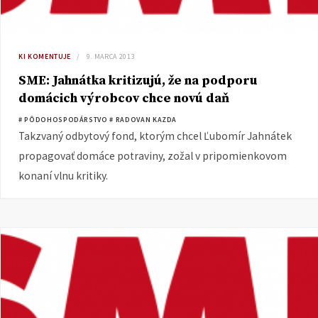
KI KOMENTUJE
9. MARCA 2013
SME: Jahnátka kritizujú, že na podporu
domácich výrobcov chce novú daň
# PÔDOHOSPODÁRSTVO
# RADOVAN KAZDA
Takzvaný odbytový fond, ktorým chcel Ľubomír Jahnátek
propagovať domáce potraviny, zožal v pripomienkovom
konaní vlnu kritiky.