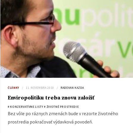
SR, dokument, ktorý pred mesiacom schválila vláda. Obe
informácie však otvárajú otázky.
ČLÁNKY
11. NOVEMBRA 2010
RADOVAN KAZDA
Enviropolitiku treba znovu založiť
# KONZERVATÍVNE LISTY
# ŽIVOTNÉ PROSTREDIE
Bez vôle po ráznych zmenách bude v rezorte životného
prostredia pokračovať výdavková povodeň.