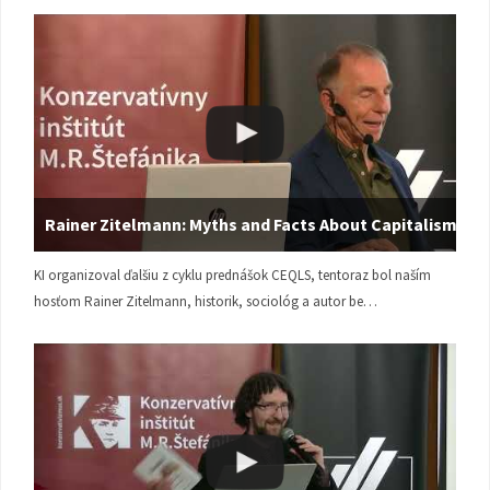
Rainer Zitelmann: Myths and Facts About Capitalism
KI organizoval ďalšiu z cyklu prednášok CEQLS, tentoraz bol naším
hosťom Rainer Zitelmann, historik, sociológ a autor be…