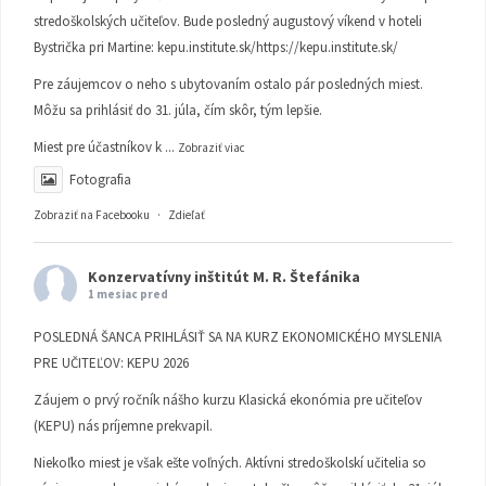
stredoškolských učiteľov. Bude posledný augustový víkend v hoteli
Bystrička pri Martine:
kepu.institute.sk/https://kepu.institute.sk/
Pre záujemcov o neho s ubytovaním ostalo pár posledných miest.
Môžu sa prihlásiť do 31. júla, čím skôr, tým lepšie.
Miest pre účastníkov k
...
Zobraziť viac
Fotografia
Zobraziť na Facebooku
·
Zdieľať
Konzervatívny inštitút M. R. Štefánika
1 mesiac pred
POSLEDNÁ ŠANCA PRIHLÁSIŤ SA NA KURZ EKONOMICKÉHO MYSLENIA
PRE UČITEĽOV: KEPU 2026
Záujem o prvý ročník nášho kurzu Klasická ekonómia pre učiteľov
(KEPU) nás príjemne prekvapil.
Niekoľko miest je však ešte voľných. Aktívni stredoškolskí učitelia so