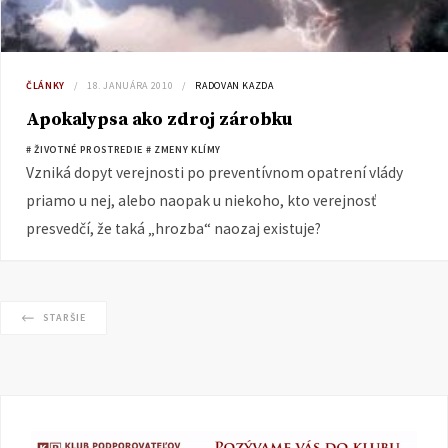
ČLÁNKY
18. JANUÁRA 2010
RADOVAN KAZDA
Apokalypsa ako zdroj zárobku
# ŽIVOTNÉ PROSTREDIE
# ZMENY KLÍMY
Vzniká dopyt verejnosti po preventívnom opatrení vlády
priamo u nej, alebo naopak u niekoho, kto verejnosť
presvedčí, že taká „hrozba“ naozaj existuje?
STARŠIE