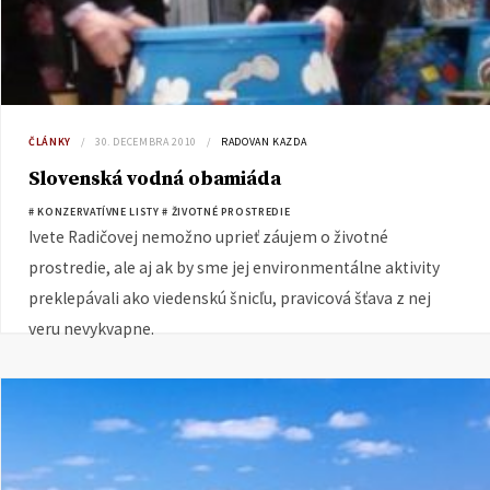
ČLÁNKY
30. DECEMBRA 2010
RADOVAN KAZDA
Slovenská vodná obamiáda
# KONZERVATÍVNE LISTY
# ŽIVOTNÉ PROSTREDIE
Ivete Radičovej nemožno uprieť záujem o životné
prostredie, ale aj ak by sme jej environmentálne aktivity
preklepávali ako viedenskú šnicľu, pravicová šťava z nej
veru nevykvapne.