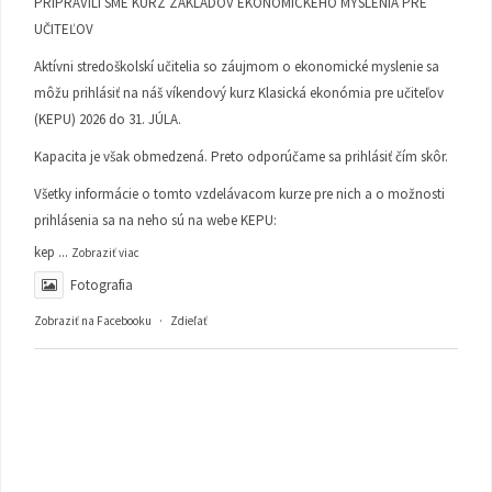
PRIPRAVILI SME KURZ ZÁKLADOV EKONOMICKÉHO MYSLENIA PRE
UČITEĽOV
Aktívni stredoškolskí učitelia so záujmom o ekonomické myslenie sa
môžu prihlásiť na náš víkendový kurz Klasická ekonómia pre učiteľov
(KEPU) 2026 do 31. JÚLA.
Kapacita je však obmedzená. Preto odporúčame sa prihlásiť čím skôr.
Všetky informácie o tomto vzdelávacom kurze pre nich a o možnosti
prihlásenia sa na neho sú na webe KEPU:
kep
...
Zobraziť viac
Fotografia
Zobraziť na Facebooku
·
Zdieľať