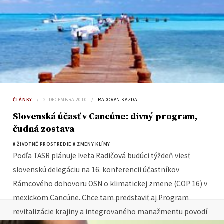
ČLÁNKY
2. DECEMBRA 2010
RADOVAN KAZDA
Slovenská účasť v Cancúne: divný program,
čudná zostava
# ŽIVOTNÉ PROSTREDIE
# ZMENY KLÍMY
Podľa TASR plánuje Iveta Radičová budúci týždeň viesť
slovenskú delegáciu na 16. konferencii účastníkov
Rámcového dohovoru OSN o klimatickej zmene (COP 16) v
mexickom Cancúne. Chce tam predstaviť aj Program
revitalizácie krajiny a integrovaného manažmentu povodí