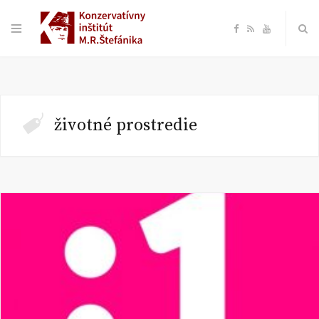
F
R
Y
a
S
o
c
S
u
životné prostredie
e
T
b
u
o
b
o
e
k