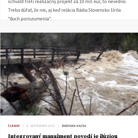
schváliť tretí realizačný projekt za 10 mil. eur, to nevedno.
Treba dúfať, že nie, aj keď relácia Rádia Slovensko šírila
“duch porozumenia”.
ČLÁNKY
8. SEPTEMBRA 2011
RADOVAN KAZDA
Integrovaný manažment povodí je ilúziou