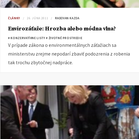
ČLÁNKY
26. JÚNA 2011
RADOVAN KAZDA
Envirozáťaže: Hrozba alebo módna vlna?
# KONZERVATÍVNE LISTY
# ŽIVOTNÉ PROSTREDIE
V prípade zákona o environmentálnych záťažiach sa
ministerstvu zrejme nepodarí zbaviť podozrenia z robenia
tak trochu zbytočnej nadpráce.