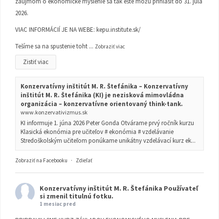
záujmom o ekonomické myslenie sa tak ešte môžu prihlásiť do 31. júla
2026.
VIAC INFORMÁCIÍ JE NA WEBE:
kepu.institute.sk/
Tešíme sa na spustenie toht
...
Zobraziť viac
Zistiť viac
Konzervatívny inštitút M. R. Štefánika – Konzervatívny
inštitút M. R. Štefánika (KI) je nezisková mimovládna
organizácia – konzervatívne orientovaný think-tank.
www.konzervativizmus.sk
KI informuje 1. júna 2026 Peter Gonda Otvárame prvý ročník kurzu
Klasická ekonómia pre učiteľov # ekonómia # vzdelávanie
Stredoškolským učiteľom ponúkame unikátny vzdelávací kurz ek...
Zobraziť na Facebooku
·
Zdieľať
Konzervatívny inštitút M. R. Štefánika
Používateľ
si zmenil titulnú fotku.
1 mesiac pred