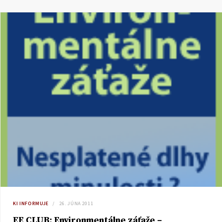
KI INFORMUJE
26. JÚNA 2011
EE CLUB: Environmentálne záťaže –