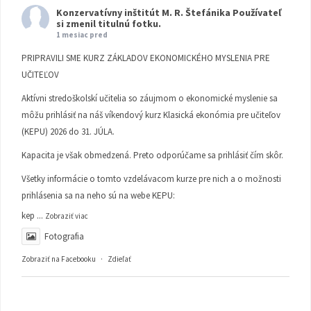
Konzervatívny inštitút M. R. Štefánika
Používateľ
si zmenil titulnú fotku.
1 mesiac pred
PRIPRAVILI SME KURZ ZÁKLADOV EKONOMICKÉHO MYSLENIA PRE
UČITEĽOV
Aktívni stredoškolskí učitelia so záujmom o ekonomické myslenie sa
môžu prihlásiť na náš víkendový kurz Klasická ekonómia pre učiteľov
(KEPU) 2026 do 31. JÚLA.
Kapacita je však obmedzená. Preto odporúčame sa prihlásiť čím skôr.
Všetky informácie o tomto vzdelávacom kurze pre nich a o možnosti
prihlásenia sa na neho sú na webe KEPU:
kep
...
Zobraziť viac
Fotografia
Zobraziť na Facebooku
·
Zdieľať