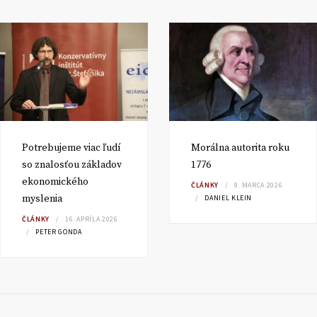
Potrebujeme viac ľudí
Morálna autorita roku
so znalosťou základov
1776
ekonomického
ČLÁNKY
9. MARCA 2026
myslenia
DANIEL KLEIN
ČLÁNKY
16. APRÍLA 2026
PETER GONDA