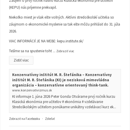
Záujem o prvý ročník nášho kurzu Klasická ekonómia pre učiteľov
(KEPU) nás príjemne prekvapil.
Niekoľko miest je však ešte voľných. Aktívni stredoškolskí učitelia so
záujmom o ekonomické myslenie sa tak ešte môžu prihlásiť do 31. júla
2026.
VIAC INFORMÁCIÍ JE NA WEBE:
kepu.institute.sk/
Tešíme sa na spustenie toht
...
Zobraziť viac
Zistiť viac
Konzervatívny inštitút M. R. Štefánika – Konzervatívny
inštitút M. R. Štefánika (KI) je nezisková mimovládna
organizácia – konzervatívne orientovaný think-tank.
www.konzervativizmus.sk
KI informuje 1. júna 2026 Peter Gonda Otvárame prvý ročník kurzu
Klasická ekonómia pre učiteľov # ekonómia # vzdelávanie
Stredoškolským učiteľom ponúkame unikátny vzdelávací kurz ek...
Zobraziť na Facebooku
·
Zdieľať