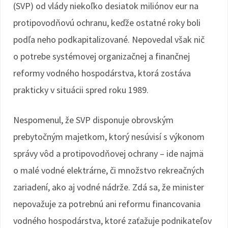
(SVP) od vlády niekoľko desiatok miliónov eur na
protipovodňovú ochranu, keďže ostatné roky boli
podľa neho podkapitalizované. Nepovedal však nič
o potrebe systémovej organizačnej a finančnej
reformy vodného hospodárstva, ktorá zostáva
prakticky v situácii spred roku 1989.
Nespomenul, že SVP disponuje obrovským
prebytočným majetkom, ktorý nesúvisí s výkonom
správy vôd a protipovodňovej ochrany – ide najmä
o malé vodné elektrárne, či množstvo rekreačných
zariadení, ako aj vodné nádrže. Zdá sa, že minister
nepovažuje za potrebnú ani reformu financovania
vodného hospodárstva, ktoré zaťažuje podnikateľov