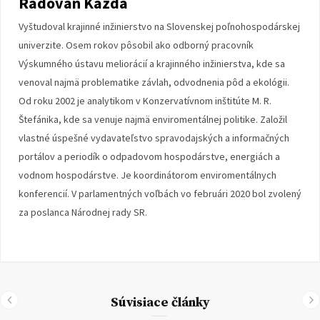
Radovan Kazda
Vyštudoval krajinné inžinierstvo na Slovenskej poľnohospodárskej
univerzite. Osem rokov pôsobil ako odborný pracovník
Výskumného ústavu meliorácií a krajinného inžinierstva, kde sa
venoval najmä problematike závlah, odvodnenia pôd a ekológii.
Od roku 2002 je analytikom v Konzervatívnom inštitúte M. R.
Štefánika, kde sa venuje najmä enviromentálnej politike. Založil
vlastné úspešné vydavateľstvo spravodajských a informačných
portálov a periodík o odpadovom hospodárstve, energiách a
vodnom hospodárstve. Je koordinátorom enviromentálnych
konferencií. V parlamentných voľbách vo februári 2020 bol zvolený
za poslanca Národnej rady SR.
Súvisiace články