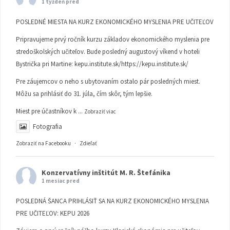
1 týždeň pred
POSLEDNÉ MIESTA NA KURZ EKONOMICKÉHO MYSLENIA PRE UČITEĽOV
Pripravujeme prvý ročník kurzu základov ekonomického myslenia pre
stredoškolských učiteľov. Bude posledný augustový víkend v hoteli
Bystrička pri Martine:
kepu.institute.sk/https://kepu.institute.sk/
Pre záujemcov o neho s ubytovaním ostalo pár posledných miest.
Môžu sa prihlásiť do 31. júla, čím skôr, tým lepšie.
Miest pre účastníkov k
...
Zobraziť viac
Fotografia
Zobraziť na Facebooku
·
Zdieľať
Konzervatívny inštitút M. R. Štefánika
1 mesiac pred
POSLEDNÁ ŠANCA PRIHLÁSIŤ SA NA KURZ EKONOMICKÉHO MYSLENIA
PRE UČITEĽOV: KEPU 2026