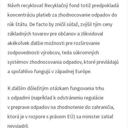
Návrh recyklovať Recyklačný fond totiž predpokladá
koncentráciu platieb za zhodnocovanie odpadov do
rúk štátu. De facto by zničil súťaž, zvýšil tým ceny
základných tovarov pre občanov a zlikvidoval
akékoľvek ďalšie možnosti pre rozširovanie
zodpovednosti výrobcov, teda súkromných
systémov zhodnocovania odpadov, ktoré prevládajú
a spoľahlivo fungujú v západnej Európe.
K ďalším dôležitým otázkam fungovania trhu
s odpadmi (napríklad k odstráneniu regulácie
v preprave odpadov na zhodnotenie do zahraničia,
ktorá je v rozpore s právom EÚ) sa minister zatiaľ
nevyjadril.