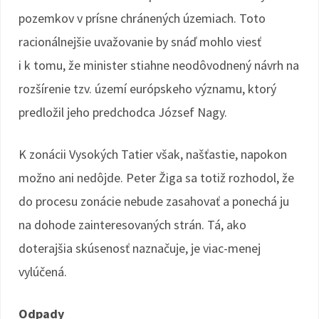
pozemkov v prísne chránených územiach. Toto
racionálnejšie uvažovanie by snáď mohlo viesť
i k tomu, že minister stiahne neodôvodnený návrh na
rozšírenie tzv. území európskeho významu, ktorý
predložil jeho predchodca József Nagy.
K zonácii Vysokých Tatier však, našťastie, napokon
možno ani nedôjde. Peter Žiga sa totiž rozhodol, že
do procesu zonácie nebude zasahovať a ponechá ju
na dohode zainteresovaných strán. Tá, ako
doterajšia skúsenosť naznačuje, je viac-menej
vylúčená.
Odpady