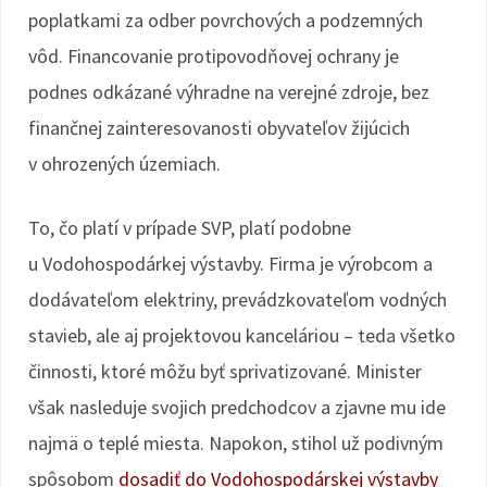
poplatkami za odber povrchových a podzemných
vôd. Financovanie protipovodňovej ochrany je
podnes odkázané výhradne na verejné zdroje, bez
finančnej zainteresovanosti obyvateľov žijúcich
v ohrozených územiach.
To, čo platí v prípade SVP, platí podobne
u Vodohospodárkej výstavby. Firma je výrobcom a
dodávateľom elektriny, prevádzkovateľom vodných
stavieb, ale aj projektovou kanceláriou – teda všetko
činnosti, ktoré môžu byť sprivatizované. Minister
však nasleduje svojich predchodcov a zjavne mu ide
najmä o teplé miesta. Napokon, stihol už podivným
spôsobom
dosadiť do Vodohospodárskej výstavby