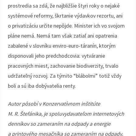
prostredia sa zdá, že najbližšie štyri roky o nejaké
systémové reformy, škrtanie výdavkov rezortu, ani
o privatizáciu určite nepôjde. Minister ich vo svojom
pláne nemá. Nemá tam však zatiaľ ani opatrenia
zabalené v slovníku enviro-euro-táranín, ktorým
disponovali jeho predchodcovia: vytváranie
pracovných miest, zachovanie biodiverzity, trvalo
udržateľný rozvoj. Za týmito “blábolmi” totiž vždy
boli a sú iba dobývatelia renty.
Autor pôsobí v Konzervatívnom inštitúte
M. R. Štefánika, je spoluvydavateľom internetových
denníkov so zameraním na odpady a energie
a printového mesačníka so zameraním na odpady.