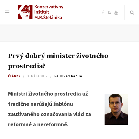
F
R
Y
a
S
o
c
S
u
Prvý dobrý minister životného
e
T
prostredia?
b
u
ČLÁNKY
3. MÁJA 2012
RADOVAN KAZDA
o
b
Ministri životného prostredia už
tradične narúšajú šablónu
o
e
zaužívaného označovania vlád za
k
reformné a nereformné.