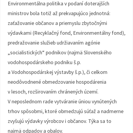
Environmentálna politika v podaní doterajších
ministrov bola totiž až prekvapujúco jednotná:
zaťažovanie občanov a priemyslu zbytočnými
výdavkami (Recyklačný fond, Environmentálny fond),
predražovanie služieb udržiavaním agónie
„socialistických“ podnikov (najmä Slovenského
vodohospodárskeho podniku š.p.
a Vodohospodárskej výstavby š.p.), či celkom
neodôvodnené obmedzovanie hospodárenia
v lesoch, rozširovaním chránených území.
V neposlednom rade vytváranie úniou vynútených
trhov spôsobmi, ktoré obmedzujú súťaž a nadmerne
zvyšujú výdavky výrobcov i občanov. Týka sa to
najmä odpadov a obalov.